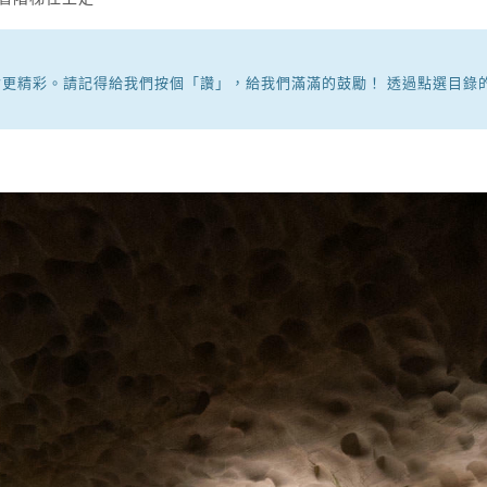
更精彩。請記得給我們按個「讚」，給我們滿滿的鼓勵！ 透過點選目錄