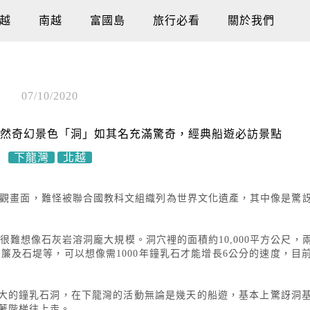
越
南越
富國島
旅行必看
關於我們
07/10/2020
T-天然奇幻景色「洞」如其名充滿驚奇，經典船遊必訪景點
下龍灣
北越
觀畫面，難怪被聯合國教科文組織列為世界文化遺產，其中像是驚
處看上去很難想像石灰岩溶洞龐大規模。洞穴裡的面積約10,000平方公尺
簾及石堤等，可以想像需1000年鐘乳石才能增長6公分的速度，目
是下龍灣最大的鐘乳石洞，在下龍灣的活動無論是幾天的船遊，基本上驚訝
著階梯往上走。