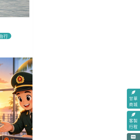
由行
甘單
商城
客製
行程