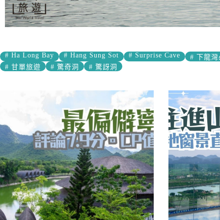
#
Ha Long Bay
#
Hang Sung Sot
#
Surprise Cave
#
下龍灣
#
甘單旅遊
#
驚奇洞
#
驚訝洞