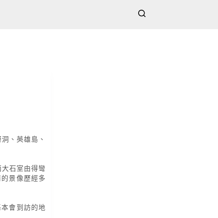
訝洞、英雄島、
，兩大石室由得彎
前的景像歷經多
洞基本會到訪的地