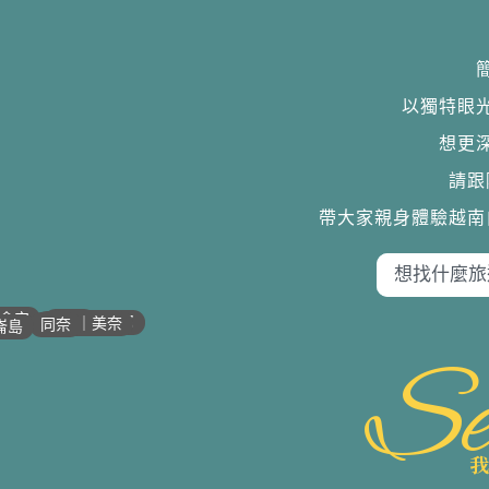
以獨特眼
想更
請跟
帶大家親身體驗越南
•
•
•
•
會安
歸仁
芽莊｜潘郎
潘切｜美奈
同奈
崙島
Se