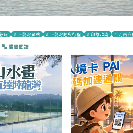
必玩
#
下龍灣景點
#
下龍灣經典行程
#
印象越南
#
河內自
繼續閱讀