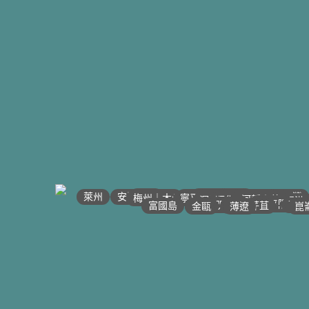
•
•
•
•
•
•
•
•
•
•
•
•
•
•
•
•
•
•
•
•
•
•
•
河江｜高平
•
沙壩
•
•
太原
萊州
宣光
•
北江｜北寧
•
安沛｜木江界
下龍灣
•
河內
•
•
海防｜海洋
梅州｜木州
南定｜清化
寧平
河靜｜義安
洞海
順化
峴港
邦美蜀
大叻
平陽
西寧
胡志明
頭頓
美萩
富國島
芹苴
迪石
薄遼
金甌
崑