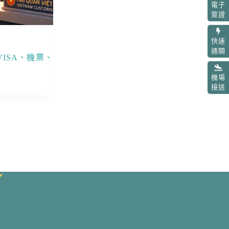
電子
簽證
快速
通關
ISA、機票、
機場
接送