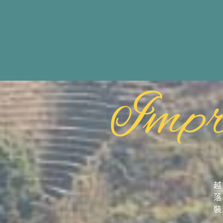
Impr
越
落
裝