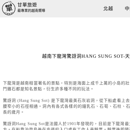
甘單旅遊
北越
中
最專業的越南嚮導
越南下龍灣驚訝洞HANG SUNG SO
下龍灣是越南相當著名的景點，特別是海面上成千上萬的小島的壯
鬥雞石都是知名景點，衍生許多種不同的玩法。
驚訝洞 (Hang Sung Sot) 是下龍灣最美石灰岩洞，從下船
腰窄小的石徑相通。洞內有各式各樣的的鐘乳石、石筍、石柱、石
長的歲月。
驚訝洞Hang Sung Sot是法國人於1901年發現的，目前
方。在船靠泊登島後在步道的入口處有工作人員驗票。驗票後即隨