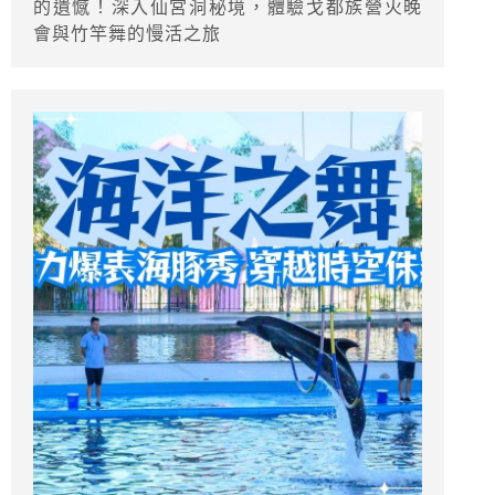
的遺憾！深入仙宮洞秘境，體驗戈都族營火晚
會與竹竿舞的慢活之旅