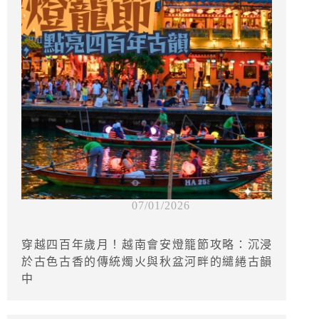
07/01/2026
穿越四百年歲月！越南會安燈籠節攻略：沉浸
於古色古香的傳統燭火與秋盆河畔的繾綣古韻
中