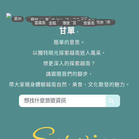
•
•
•
•
•
•
•
•
•
•
•
•
•
•
•
•
•
•
•
•
•
•
•
•
•
•
•
•
•
河江｜高平
•
沙壩
•
太原
•
萊州
宣光
北江｜北寧
•
•
•
安沛｜木江界
下龍灣
河內
海防｜海洋
梅州｜木州
南定｜清化
寧平
河靜｜義安
洞海
順化
峴港
會安
歸仁
邦美蜀
芽莊｜潘郎
大叻
平陽
潘切｜美奈
西寧
胡志明
同奈
頭頓
美萩
富國島
芹苴
迪石
薄遼
金甌
崑崙島
甘單
，
簡單的意思。
以獨特眼光探索越南迷人風采，
想更深入的探索越南？
請跟隨我們的腳步，
帶大家親身體驗越南自然、美食、文化散發的魅力。