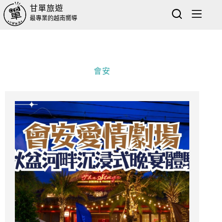
甘單旅遊
最專業的越南嚮導
會安