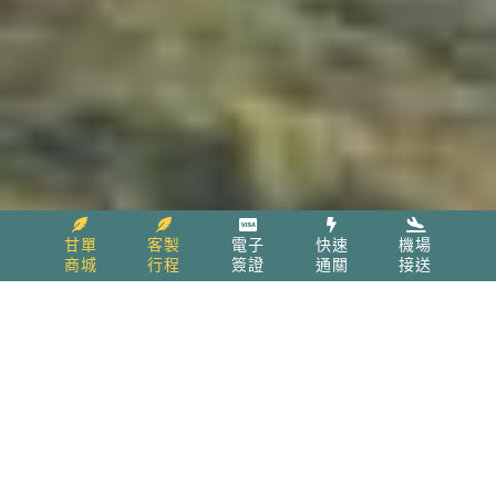
甘單
客製
電子
快速
機場
商城
行程
簽證
通關
接送