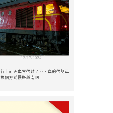
12/17/2024
由行｜訂火車票很難？不，真的很簡單
，換個方式慢遊越南吧！