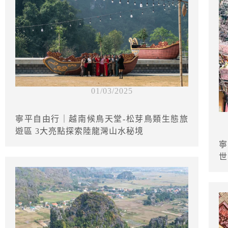
01/03/2025
寧平自由行｜越南候鳥天堂-松芽鳥類生態旅
遊區 3大亮點探索陸龍灣山水秘境
寧
世