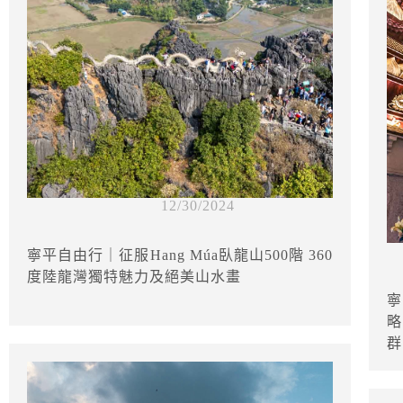
12/30/2024
寧平自由行｜征服Hang Múa臥龍山500階 360
度陸龍灣獨特魅力及絕美山水畫
寧
略
群