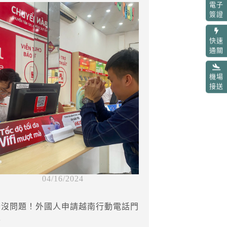
電子
簽證
快速
通關
機場
接送
04/16/2024
全沒問題！外國人申請越南行動電話門
鬆