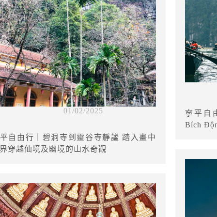
01/02/2025
寧平自由
Bích
平自由行｜碧洞寺到靈谷寺靜謐 踏入畫中
界穿越仙境及幽境的山水奇觀