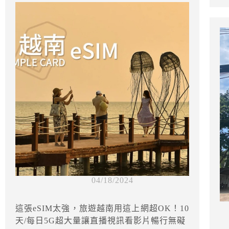
04/18/2024
這張eSIM太強，旅遊越南用這上網超OK！10
天/每日5G超大量讓直播視訊看影片暢行無礙