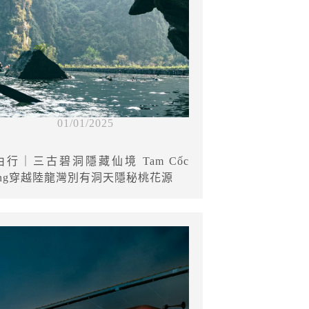
01/01/2025
行｜三古碧洞隱藏仙境 Tam Cốc
 Động穿越陸龍灣別有洞天隱秘桃花源