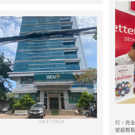
04/17/2024
行，完
號超輕