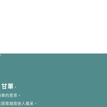
甘單
，
簡單的意思。
光探索越南迷人風采，