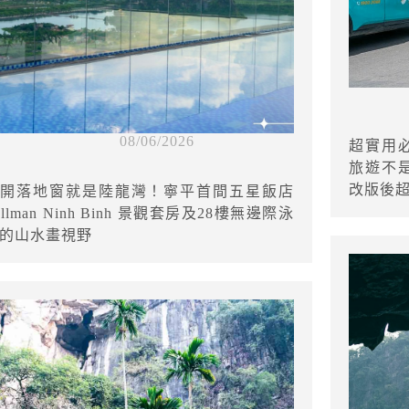
08/06/2026
超實用必
旅遊不是
改版後
開落地窗就是陸龍灣！寧平首間五星飯店
ullman Ninh Binh 景觀套房及28樓無邊際泳
的山水畫視野