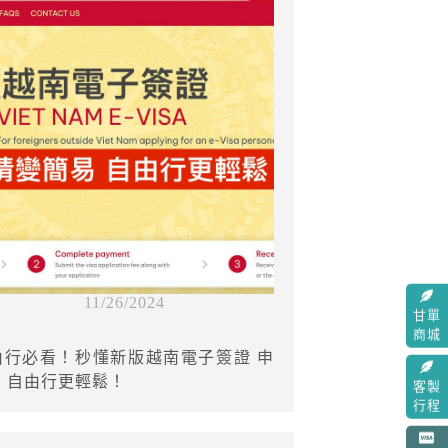
11/26/2024
甘單
商城
由行必看！秒懂新版越南電子簽證 申
 自由行更輕鬆！
客製
行程