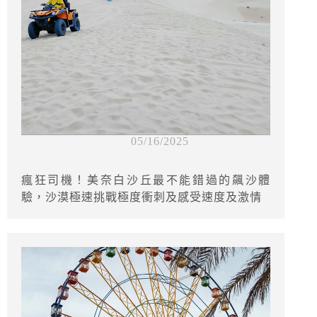
05/16/2025
瘋狂司機！美奈白沙丘最不能錯過的飆沙體
驗，沙漠極速挑戰極度衝刺及感受速度及激情