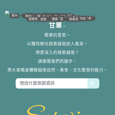
•
•
•
•
•
•
•
•
•
•
•
•
•
•
•
•
•
•
•
•
•
•
•
•
•
•
•
•
•
河江｜高平
•
沙壩
•
太原
•
萊州
宣光
北江｜北寧
•
•
•
安沛｜木江界
下龍灣
河內
海防｜海洋
梅州｜木州
南定｜清化
寧平
河靜｜義安
洞海
順化
峴港
會安
歸仁
邦美蜀
芽莊｜潘郎
大叻
平陽
潘切｜美奈
西寧
胡志明
同奈
頭頓
美萩
富國島
芹苴
迪石
薄遼
金甌
崑崙島
甘單
，
簡單的意思。
以獨特眼光探索越南迷人風采，
想更深入的探索越南？
請跟隨我們的腳步，
帶大家親身體驗越南自然、美食、文化散發的魅力。