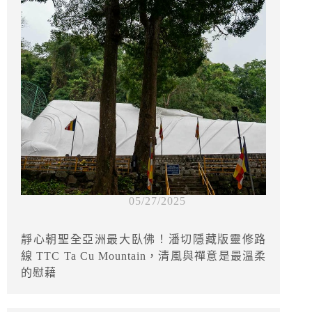
05/27/2025
靜心朝聖全亞洲最大臥佛！潘切隱藏版靈修路
線 TTC Ta Cu Mountain，清風與禪意是最溫柔
的慰藉