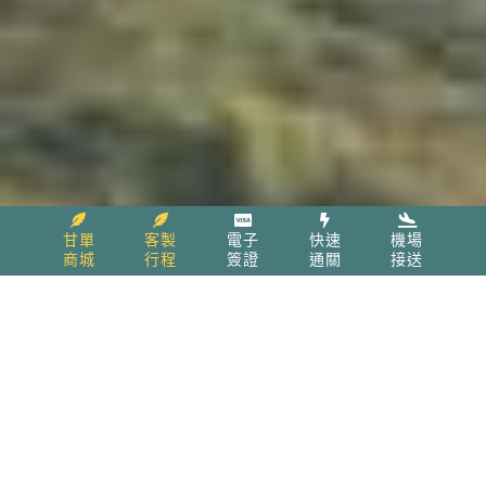
甘單
客製
電子
快速
機場
商城
行程
簽證
通關
接送