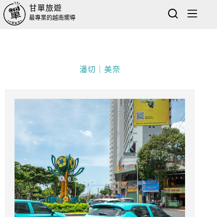
甘單旅遊
最專業的越南嚮導
潘切｜美奈