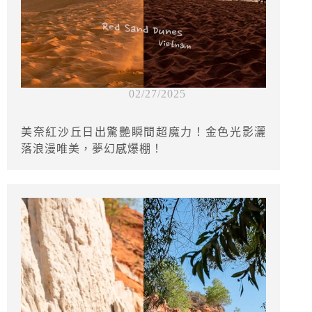
02/27/2025
美奈紅沙丘日出驚艷瞬間超魔力！金色光影灑
落浪漫唯美，夢幻感爆棚！