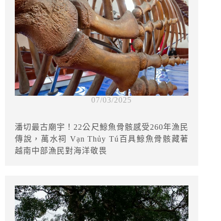
07/03/2025
潘切最古廟宇！22公尺鯨魚骨骸感受260年漁民
傳說，萬水祠 Vạn Thủy Tú百具鯨魚骨骸藏著
越南中部漁民對海洋敬畏