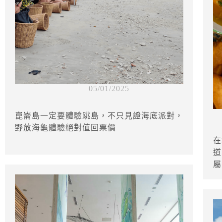
05/01/2025
崑崙島一定要體驗跳島，不只見證海底派對，
野放海龜體驗絕對值回票價
在
道
屬