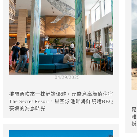
04/29/2025
推開窗吹來一抹靜謐優雅，崑崙島高顏值住宿
The Secret Resort，星空泳池畔海鮮燒烤BBQ
豪遇的海島時光
崑
離
撼