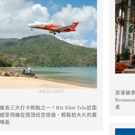
04/21/2025
浪漫破表
Rest
桌
崙島三大打卡熱點之一！Bãi Đầm Trầu近距
感受飛機從頭頂低空掠過，輕鬆拍大片的震
場面