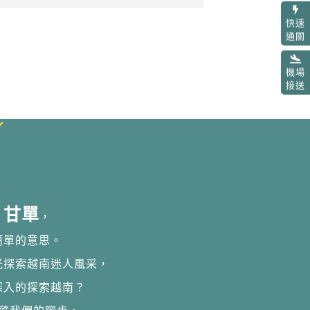
快速
通關
機場
接送
甘單
，
簡單的意思。
光探索越南迷人風采，
深入的探索越南？