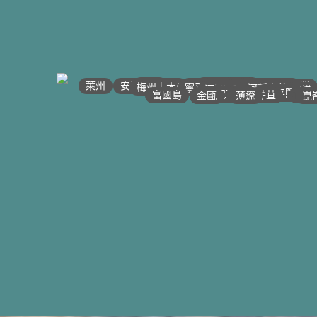
•
•
•
•
•
•
•
•
•
•
•
•
•
•
•
•
•
•
•
•
•
•
•
河江｜高平
•
沙壩
•
•
太原
萊州
宣光
•
北江｜北寧
•
安沛｜木江界
下龍灣
•
河內
•
•
海防｜海洋
梅州｜木州
南定｜清化
寧平
河靜｜義安
洞海
順化
峴港
邦美蜀
大叻
平陽
西寧
胡志明
頭頓
美萩
富國島
芹苴
迪石
薄遼
金甌
崑