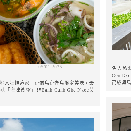
05/01/2025
名人私藏
Con 
高級海
地人狂推這家！崑崙島崑崙島限定美味，最
地「海味衝擊」非Bánh Canh Ghẹ Ngọc莫