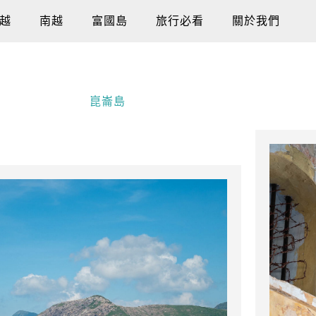
越
南越
富國島
旅行必看
關於我們
崑崙島