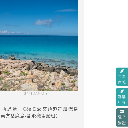
甘單
商城
04/12/2025
客製
行程
再遙遠！Côn Đảo交通超詳細總整
東方惡魔島-含飛機＆船班）
電子
簽證