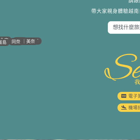
請跟
帶大家親身體驗越南
•
•
•
•
會安
歸仁
芽莊｜潘郎
潘切｜美奈
同奈
崙島
Se
電子
機場