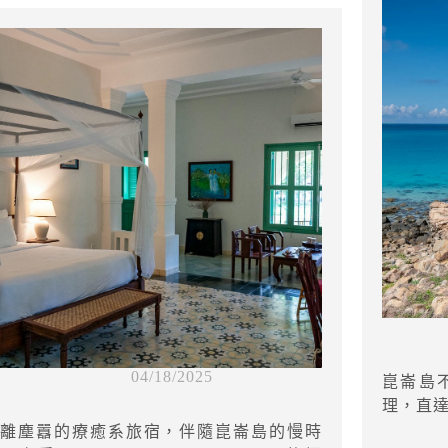
04/18/2025
崑崙島不
理，直達
離塵囂的療癒系旅宿，伴隨崑崙島的慢時