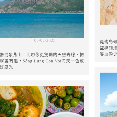
05/02/2025
崑崙島
監獄到
酸血淚
崙島象背山：比想像更驚豔的天然脊線，把
聊變有趣，Sống Lưng Con Voi海天一色放
好風光