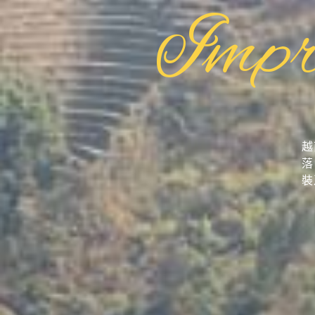
Impr
越
落
裝