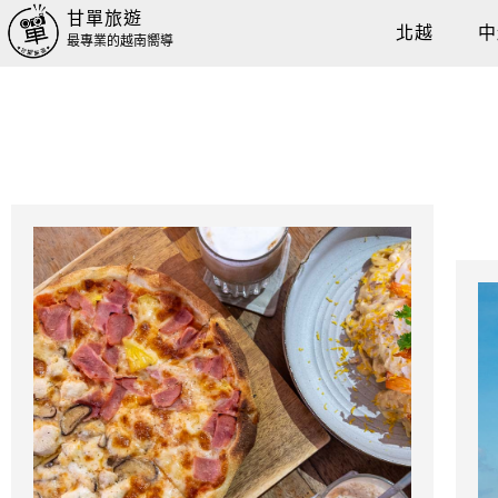
甘單旅遊
北越
中
最專業的越南嚮導