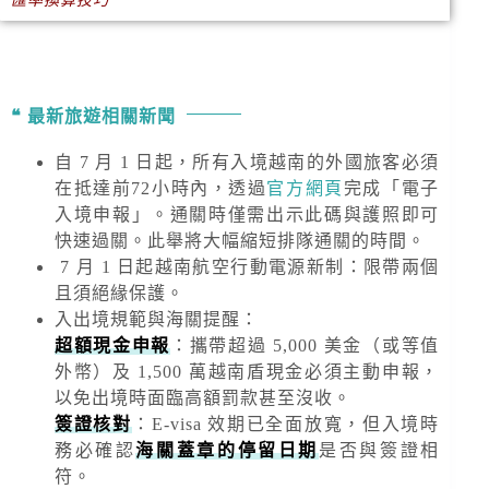
匯率換算技巧
最新旅遊相關新聞
自 7 月 1 日起，所有入境越南的外國旅客必須
在抵達前72小時內，透過
官方網頁
完成「電子
入境申報」。通關時僅需出示此碼與護照即可
快速過關。此舉將大幅縮短排隊通關的時間。
7 月 1 日起越南航空行動電源新制：限帶兩個
且須絕緣保護。
入出境規範與海關提醒
：
超額現金申報
：攜帶超過
5,000 美金
（或等值
外幣）及
1,500 萬越南盾
現金必須主動申報，
以免出境時面臨高額罰款甚至沒收。
簽證核對
：E-visa 效期已全面放寬，但入境時
務必確認
海關蓋章的停留日期
是否與簽證相
符。