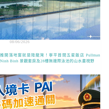
08/06/2026
推開落地窗就是陸龍灣！寧平首間五星飯店 Pullman
Ninh Binh 景觀套房及28樓無邊際泳池的山水畫視野