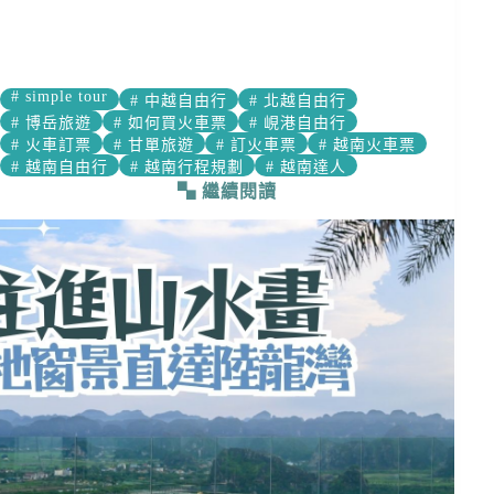
#
simple tour
#
中越自由行
#
北越自由行
#
博岳旅遊
#
如何買火車票
#
峴港自由行
#
火車訂票
#
甘單旅遊
#
訂火車票
#
越南火車票
#
越南自由行
#
越南行程規劃
#
越南達人
繼續閱讀