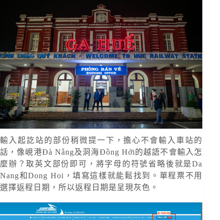
輸入起訖站的部份稍微提一下，擔心不會輸入車站的
話，像峴港Đà Nẵng及洞海Đồng Hới的越語不會輸入怎
麼辦？取英文部份即可，將字母的符號省略後就是Da
Nang和Dong Hoi，填寫這樣就能鬆找到。單程票不用
選擇返程日期，所以返程日期是呈現灰色。