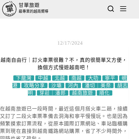
甘單旅遊
最專業的越南嚮導
12/17/2024
越南自由行｜訂火車票很難？不，真的很簡單又方便，
換個方式慢遊越南吧！
下龍灣
中越
北越
南越
大叻
寧平
峴
港
攻略分享
沙壩
河內
潘切｜美奈
胡志
明
芽莊｜潘郎
越南旅遊
順化
在越南旅遊已一段時間，最近這個月搭火車二趟，接續
又訂了二段火車票準備去洞海和寧平慢慢玩。也是因為
頻繁摸索訂票流程，從原本國際訂票網站、車站臨櫃購
票到現在直接到越南鐵路網站購票，省了不少時間外，
同時也省了荷包。