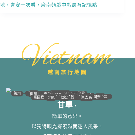
地・會安一次看，廣南麵戲中戲最有記憶點
Vietnam
越南旅行地圖
•
•
•
•
•
•
•
•
•
•
•
•
•
•
•
•
•
•
•
•
•
•
•
•
•
•
•
•
•
河江｜高平
•
沙壩
•
太原
•
萊州
宣光
北江｜北寧
•
•
•
安沛｜木江界
下龍灣
河內
海防｜海洋
梅州｜木州
南定｜清化
寧平
河靜｜義安
洞海
順化
峴港
會安
歸仁
邦美蜀
芽莊｜潘郎
大叻
平陽
潘切｜美奈
西寧
胡志明
同奈
頭頓
美萩
富國島
芹苴
迪石
薄遼
金甌
崑崙島
甘單
，
簡單的意思。
以獨特眼光探索越南迷人風采，