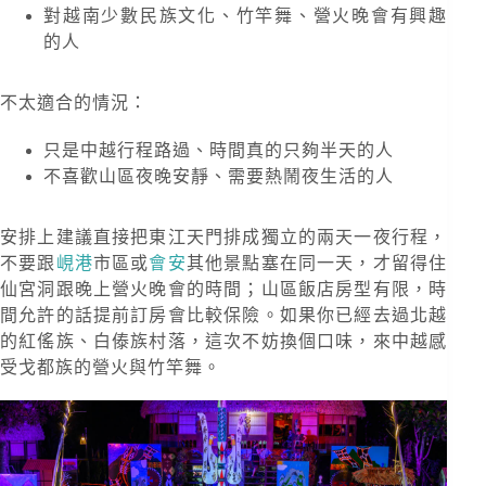
對越南少數民族文化、竹竿舞、營火晚會有興趣
的人
不太適合的情況：
只是中越行程路過、時間真的只夠半天的人
不喜歡山區夜晚安靜、需要熱鬧夜生活的人
安排上建議直接把東江天門排成獨立的兩天一夜行程，
不要跟
峴港
市區或
會安
其他景點塞在同一天，才留得住
仙宮洞跟晚上營火晚會的時間；山區飯店房型有限，時
間允許的話提前訂房會比較保險。如果你已經去過北越
的紅傜族、白傣族村落，這次不妨換個口味，來中越感
受戈都族的營火與竹竿舞。