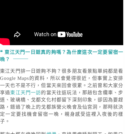
東江天門一日遊真的夠嗎？為什麼這次一定要留宿一
晚？
東江天門排一日遊夠不夠？很多朋友看景點單純都是看
Google Maps的資料，所以會覺得很近，但事實上安排
一天也不是不行，但當天來回會很累。之前曾和大家分
享過
東江天門一訪
的當天往返玩法，那趟包含纜車、步
道、玻璃橋、戈都文化村都留下深刻印象，卻因為要趕
路，錯過了晚上的戈都族營火晚會及仙宮洞，那時就決
定一定要找機會留宿一晚，親身感受這裡入夜後的樣
子。