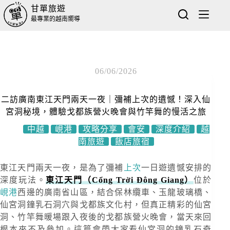
甘單旅遊
最專業的越南嚮導
06/06/2026
二訪廣南東江天門兩天一夜｜彌補上次的遺憾！深入仙
宮洞秘境，體驗戈都族營火晚會與竹竿舞的慢活之旅
中越
峴港
攻略分享
會安
深度介紹
越
南旅遊
飯店旅宿
東江天門兩天一夜，是為了彌補
上次
一日遊遺憾安排的
深度玩法。
東江天門（Cổng Trời Đông Giang）
位於
峴港
西邊的廣南省山區，結合保林纜車、玉龍玻璃橋、
仙宮洞鐘乳石洞穴與戈都族文化村，但真正精彩的仙宮
洞、竹竿舞暖場跟入夜後的戈都族營火晚會，當天來回
根本來不及參加。這篇會帶大家看仙宮洞的鐘乳石奇