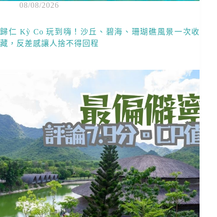
08/08/2026
歸仁 Kỳ Co 玩到嗨！沙丘、碧海、珊瑚礁風景一次收
藏，反差感讓人捨不得回程