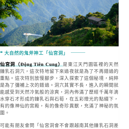
大自然的鬼斧神工「仙宮洞」
仙宮洞（Động Tiên Cung）
是東江天門園區裡的天然
鐘乳石洞穴，這次特地留下來過夜就是為了不再錯過的
重點。這次特別放慢腳步，深入探索了這個秘境，純粹
是為了彌補上次的錯過。洞穴其實不長，進入的瞬間就
能感受到天然冷氣般的涼爽，洞內佈滿了歷經千萬年滴
水穿石才形成的鐘乳石與石筍，在五彩燈光的點綴下，
有的像神仙的宮殿，有的像奇珍異獸，充滿了神秘的氛
圍。
可能有朋友會問「仙宮洞會不會跟越南其他鐘乳石洞差