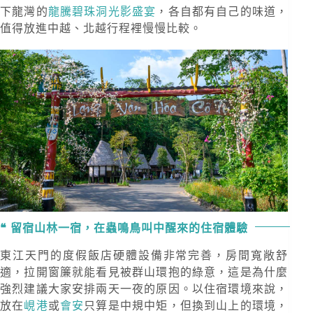
下龍灣的
龍騰碧珠洞光影盛宴
，各自都有自己的味道，
值得放進中越、北越行程裡慢慢比較。
留宿山林一宿，在蟲鳴鳥叫中醒來的住宿體驗
東江天門的度假飯店硬體設備非常完善，房間寬敞舒
適，拉開窗簾就能看見被群山環抱的綠意，這是為什麼
強烈建議大家安排兩天一夜的原因。以住宿環境來說，
放在
峴港
或
會安
只算是中規中矩，但換到山上的環境，