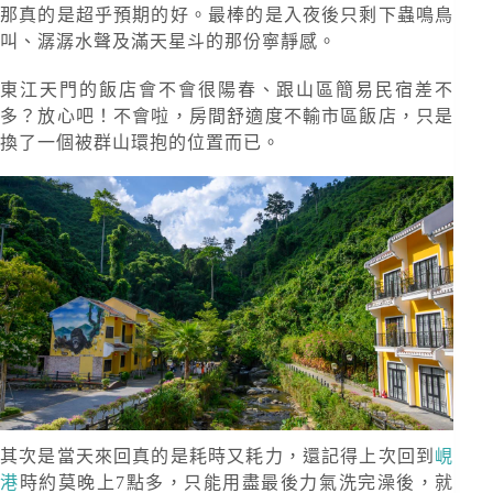
那真的是超乎預期的好。最棒的是入夜後只剩下蟲鳴鳥
叫、潺潺水聲及滿天星斗的那份寧靜感。
東江天門的飯店會不會很陽春、跟山區簡易民宿差不
多？放心吧！不會啦，房間舒適度不輸市區飯店，只是
換了一個被群山環抱的位置而已。
其次是當天來回真的是耗時又耗力，還記得上次回到
峴
港
時約莫晚上7點多，只能用盡最後力氣洗完澡後，就