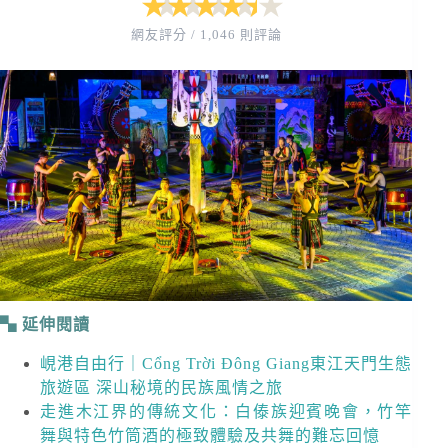
★
★
★
★
★
★
★
★
★
★
網友評分 / 1,046 則評論
延伸閱讀
峴港自由行｜Cổng Trời Đông Giang東江天門生態
旅遊區 深山秘境的民族風情之旅
走進木江界的傳統文化：白傣族迎賓晚會，竹竿
舞與特色竹筒酒的極致體驗及共舞的難忘回憶