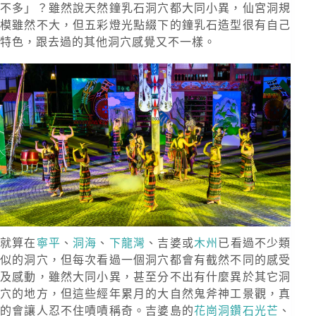
不多」？雖然說天然鐘乳石洞穴都大同小異，仙宮洞規
模雖然不大，但五彩燈光點綴下的鐘乳石造型很有自己
特色，跟去過的其他洞穴感覺又不一樣。
就算在
寧平
、
洞海
、
下龍灣
、吉婆或
木州
已看過不少類
似的洞穴，但每次看過一個洞穴都會有截然不同的感受
及感動，雖然大同小異，甚至分不出有什麼異於其它洞
穴的地方，但這些經年累月的大自然鬼斧神工景觀，真
的會讓人忍不住嘖嘖稱奇。吉婆島的
花崗洞鑽石光芒
、