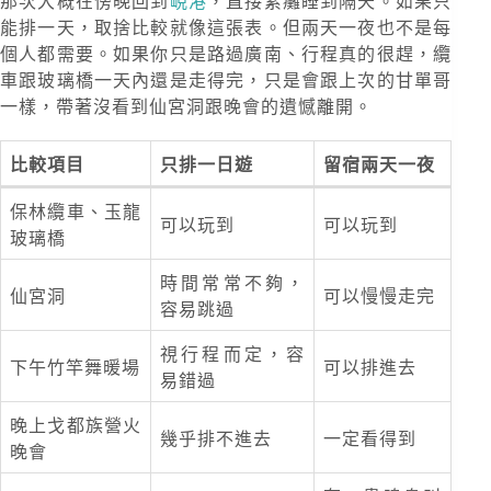
那次大概在傍晚回到
峴港
，直接累癱睡到隔天。如果只
能排一天，取捨比較就像這張表。但兩天一夜也不是每
個人都需要。如果你只是路過廣南、行程真的很趕，纜
車跟玻璃橋一天內還是走得完，只是會跟上次的甘單哥
一樣，帶著沒看到仙宮洞跟晚會的遺憾離開。
比較項目
只排一日遊
留宿兩天一夜
保林纜車、玉龍
可以玩到
可以玩到
玻璃橋
時間常常不夠，
仙宮洞
可以慢慢走完
容易跳過
視行程而定，容
下午竹竿舞暖場
可以排進去
易錯過
晚上戈都族營火
幾乎排不進去
一定看得到
晚會