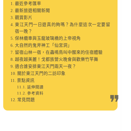
最近參考匯率
最新旅遊相關新聞
觀賞影片
東江天門一日遊真的夠嗎？為什麼這次一定要留
宿一晚？
保林纜車與玉龍玻璃橋的上帝視角
大自然的鬼斧神工「仙宮洞」
留宿山林一宿，在蟲鳴鳥叫中醒來的住宿體驗
越夜越美麗！戈都族營火晚會與歡樂竹竿舞
適合誰安排東江天門兩天一夜？
關於東江天門的二訪印象
景點資訊
延伸閱讀
參考資料
常見問題