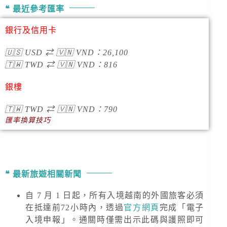
最近參考匯率
銀行及信用卡
🇺🇸
USD
⇄
🇻🇳
VND
：
26,100
🇹🇼
TWD
⇄
🇻🇳
VND
：
816
銀樓
🇹🇼
TWD
⇄
🇻🇳
VND
：790
匯率換算技巧
最新旅遊相關新聞
自 7 月 1 日起，所有入境越南的外國旅客必須
在抵達前72小時內，透過
官方網頁
完成「電子
入境申報」。通關時僅需出示此碼與護照即可