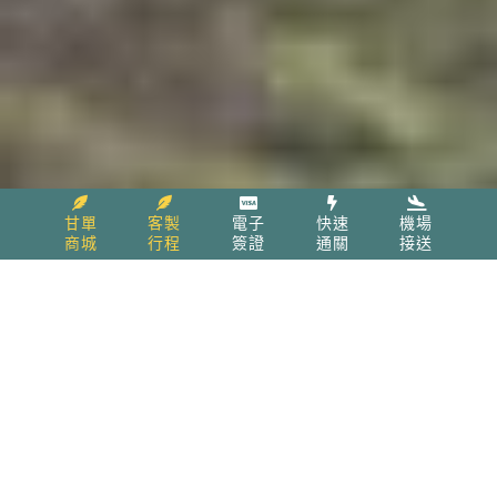
甘單
客製
電子
快速
機場
商城
行程
簽證
通關
接送