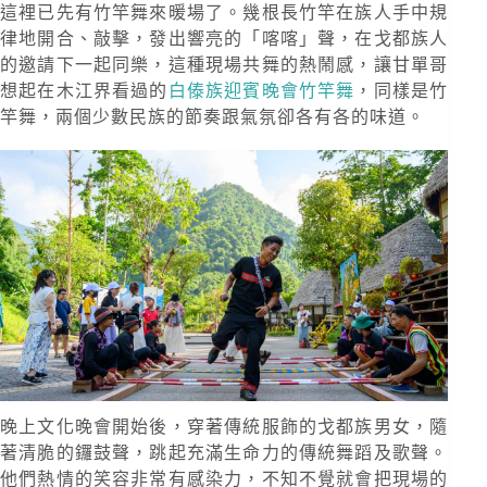
這裡已先有竹竿舞來暖場了。幾根長竹竿在族人手中規
律地開合、敲擊，發出響亮的「喀喀」聲，在戈都族人
的邀請下一起同樂，這種現場共舞的熱鬧感，讓甘單哥
想起在木江界看過的
白傣族迎賓晚會竹竿舞
，同樣是竹
竿舞，兩個少數民族的節奏跟氣氛卻各有各的味道。
晚上文化晚會開始後，穿著傳統服飾的戈都族男女，隨
著清脆的鑼鼓聲，跳起充滿生命力的傳統舞蹈及歌聲。
他們熱情的笑容非常有感染力，不知不覺就會把現場的