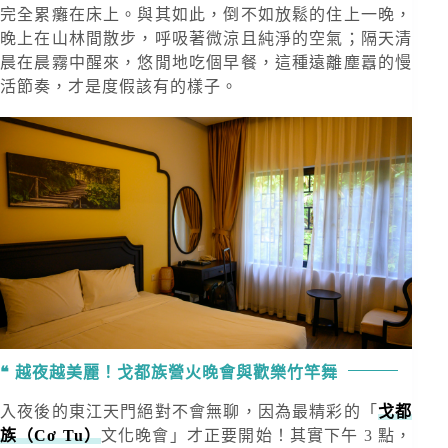
完全累癱在床上。與其如此，倒不如放鬆的住上一晚，
晚上在山林間散步，呼吸著微涼且純淨的空氣；隔天清
晨在晨霧中醒來，悠閒地吃個早餐，這種遠離塵囂的慢
活節奏，才是度假該有的樣子。
越夜越美麗！戈都族營火晚會與歡樂竹竿舞
入夜後的東江天門絕對不會無聊，因為最精彩的「
戈都
族（Cơ Tu）
文化晚會」才正要開始！其實下午 3 點，