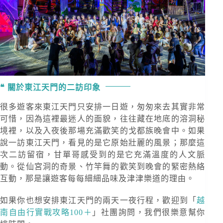
關於東江天門的二訪印象
很多遊客來東江天門只安排一日遊，匆匆來去其實非常
可惜，因為這裡最迷人的面貌，往往藏在地底的溶洞秘
境裡，以及入夜後那場充滿歡笑的戈都族晚會中。如果
說一訪東江天門，看見的是它原始壯麗的風景；那麼這
次二訪留宿，甘單哥感受到的是它充滿溫度的人文脈
動。從仙宮洞的奇景、竹竿舞的歡笑到晚會的緊密熱絡
互動，那是讓遊客每每細細品味及津津樂道的理由。
如果你也想安排東江天門的兩天一夜行程，歡迎到「
越
南自由行實戰攻略100＋
」社團詢問，我們很樂意幫你