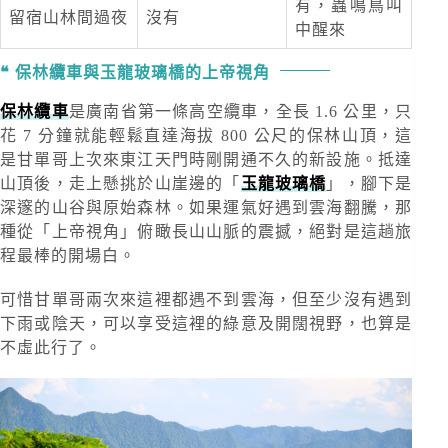
有，蟲鳴鳥叫
留宿山林間過夜
沒有
中醒來
保林纜車與玉龍玻璃橋的上帝視角
保林纜車
是廣南省第一條高空纜車，全長 1.6 公里，只
花 7 分鐘就能輕鬆直達海拔 800 公尺的保林山頂，這
是甘單哥上次來東江天門時剛開通不久的新設施。抵達
山頂後，走上懸挑於山崖邊的「
玉龍玻璃橋
」，腳下是
深邃的山谷與原始森林。如果運氣好遇到雲海翻騰，那
種從「上帝視角」俯瞰長山山脈的震撼，絕對是這趟旅
程最棒的開場白。
可惜甘單哥兩次來這裡都遇不到雲海，但至少沒有遇到
下雨或陰天，可以享受這裡的綠意及開闊視野，也算是
不虛此行了。