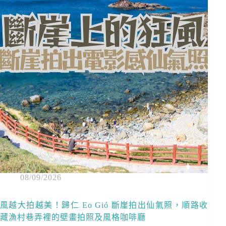
08/09/2026
風越大拍越美！歸仁 Eo Gió 斷崖拍出仙氣照，順路收
藏漁村巷弄裡的壁畫拍照及風格咖啡廳