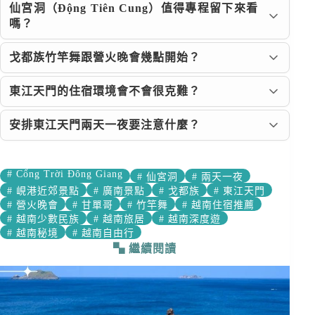
仙宮洞（Động Tiên Cung）值得專程留下來看
嗎？
戈都族竹竿舞跟營火晚會幾點開始？
東江天門的住宿環境會不會很克難？
安排東江天門兩天一夜要注意什麼？
#
Cổng Trời Đông Giang
#
仙宮洞
#
兩天一夜
#
峴港近郊景點
#
廣南景點
#
戈都族
#
東江天門
#
營火晚會
#
甘單哥
#
竹竿舞
#
越南住宿推薦
#
越南少數民族
#
越南旅居
#
越南深度遊
#
越南秘境
#
越南自由行
繼續閱讀