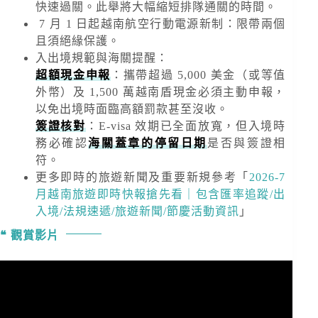
快速過關。此舉將大幅縮短排隊通關的時間。
7 月 1 日起越南航空行動電源新制：限帶兩個
且須絕緣保護。
入出境規範與海關提醒
：
超額現金申報
：攜帶超過
5,000 美金
（或等值
外幣）及
1,500 萬越南盾
現金必須主動申報，
以免出境時面臨高額罰款甚至沒收。
簽證核對
：E-visa 效期已全面放寬，但入境時
務必確認
海關蓋章的停留日期
是否與簽證相
符。
更多即時的旅遊新聞及重要新規
參考「
2026-7
月越南旅遊即時快報搶先看｜包含匯率追蹤/出
入境/法規速遞/旅遊新聞/節慶活動資訊
」
觀賞影片