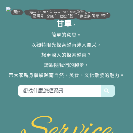
•
•
•
•
•
•
•
•
•
•
•
•
•
•
•
•
•
•
•
•
•
•
•
•
•
•
•
•
•
河江｜高平
•
沙壩
•
太原
•
萊州
宣光
北江｜北寧
•
•
•
安沛｜木江界
下龍灣
河內
海防｜海洋
梅州｜木州
南定｜清化
寧平
河靜｜義安
洞海
順化
峴港
會安
歸仁
邦美蜀
芽莊｜潘郎
大叻
平陽
潘切｜美奈
西寧
胡志明
同奈
頭頓
美萩
富國島
芹苴
迪石
薄遼
金甌
崑崙島
甘單
，
簡單的意思。
以獨特眼光探索越南迷人風采，
想更深入的探索越南？
請跟隨我們的腳步，
帶大家親身體驗越南自然、美食、文化散發的魅力。
Service