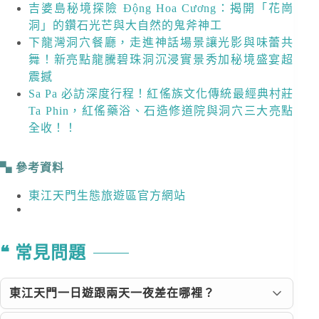
吉婆島秘境探險 Động Hoa Cương：揭開「花崗
洞」的鑽石光芒與大自然的鬼斧神工
下龍灣洞穴餐廳，走進神話場景讓光影與味蕾共
舞！新亮點龍騰碧珠洞沉浸實景秀加秘境盛宴超
震撼
Sa Pa 必訪深度行程！紅傜族文化傳統最經典村莊
Ta Phin，紅傜藥浴、石造修道院與洞穴三大亮點
全收！！
參考資料
東江天門生態旅遊區官方網站
常見問題
東江天門一日遊跟兩天一夜差在哪裡？