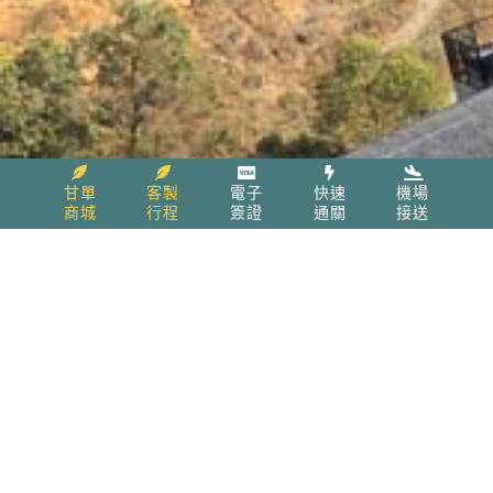
甘單
客製
電子
快速
機場
商城
行程
簽證
通關
接送