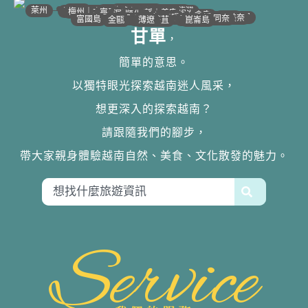
•
•
•
•
•
•
•
•
•
•
•
•
•
•
•
•
•
•
•
•
•
•
•
•
•
•
•
•
•
河江｜高平
•
沙壩
•
太原
•
萊州
宣光
北江｜北寧
•
•
•
安沛｜木江界
下龍灣
河內
海防｜海洋
梅州｜木州
南定｜清化
寧平
河靜｜義安
洞海
順化
峴港
會安
歸仁
邦美蜀
芽莊｜潘郎
大叻
平陽
潘切｜美奈
西寧
胡志明
同奈
頭頓
美萩
富國島
芹苴
迪石
薄遼
金甌
崑崙島
甘單
，
簡單的意思。
以獨特眼光探索越南迷人風采，
想更深入的探索越南？
請跟隨我們的腳步，
帶大家親身體驗越南自然、美食、文化散發的魅力。
Service