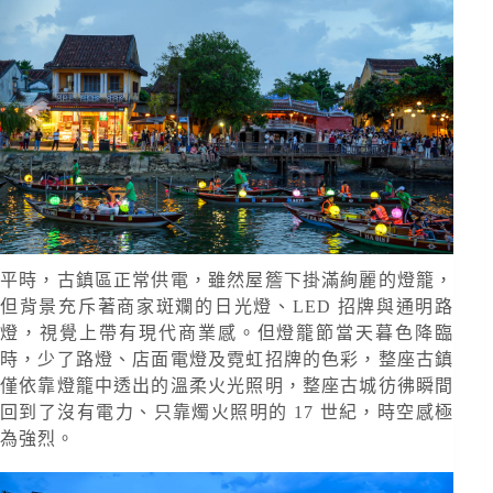
平時，古鎮區正常供電，雖然屋簷下掛滿絢麗的燈籠，
但背景充斥著商家斑斕的日光燈、LED 招牌與通明路
燈，視覺上帶有現代商業感。但燈籠節當天暮色降臨
時，少了路燈、店面電燈及霓虹招牌的色彩，整座古鎮
僅依靠燈籠中透出的溫柔火光照明，整座古城彷彿瞬間
回到了沒有電力、只靠燭火照明的 17 世紀，時空感極
為強烈。