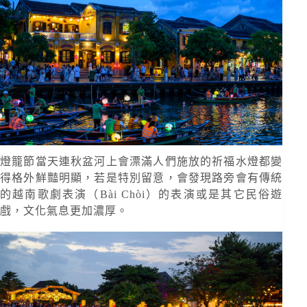
燈籠節當天連秋盆河上會漂滿人們施放的祈福水燈都變
得格外鮮豔明顯，若是特別留意，會發現路旁會有傳統
的越南歌劇表演（Bài Chòi）的表演或是其它民俗遊
戲，文化氣息更加濃厚。