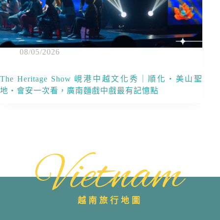
08/05/2026
The Heritage Show 峴港中越文化秀｜順化・美山聖
地・會安一次看，廣南麵戲中戲最有記憶點
Vietnam
越南旅行地圖