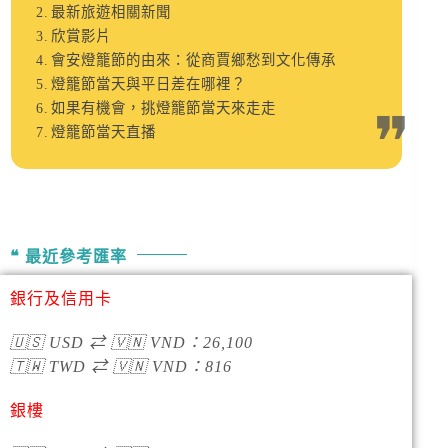
最新旅遊相關新聞
欣賞影片
會安燈籠節的由來：從商賈鄉愁到文化傳承
燈籠節當天與平日差在哪裡？
如果有機會，挑燈籠節當天來走走
燈籠節當天直播
最近參考匯率
銀行及信用卡
🇺🇸
USD
⇄
🇻🇳
VND
：
26,100
🇹🇼
TWD
⇄
🇻🇳
VND
：
816
銀樓