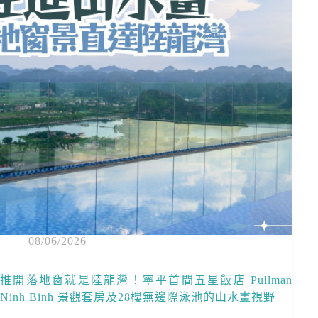
08/06/2026
推開落地窗就是陸龍灣！寧平首間五星飯店 Pullman
Ninh Binh 景觀套房及28樓無邊際泳池的山水畫視野