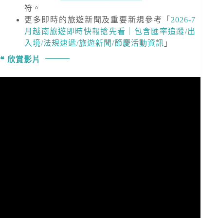
符。
更多即時的旅遊新聞及重要新規
參考「
2026-7
月越南旅遊即時快報搶先看｜包含匯率追蹤/出
入境/法規速遞/旅遊新聞/節慶活動資訊
」
欣賞影片