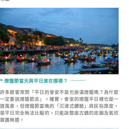
燈籠節當天與平日差在哪裡？
許多遊客常問「平日的會安不是也掛滿燈籠嗎？為什麼
一定要挑燈籠節去」。確實，會安的燈籠平日裡也是一
道風景，但燈籠節當晚的「沉浸式體驗」與民俗厚度，
是平日完全無法比擬的，只能說整座古鎮的底韻及氣欣
展露無遺。