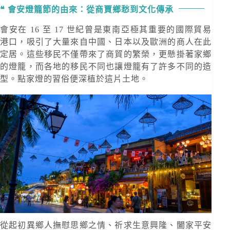
會安燈籠節的由來：從商賈鄉愁到文化傳承
會安在 16 至 17 世紀曾是東南亞極其重要的國際貿易
港口，吸引了大量來自中國、日本以及歐洲的商人在此
定居。這些移民不僅帶來了商貿的繁榮，更懸掛著家鄉
的燈籠，而各地的移民不同也讓燈籠有了許多不同的造
型。點家燈的習俗便深植於這片土地。
從起初異鄉人撫慰思鄉之情、祈求生意興隆、闔家平安