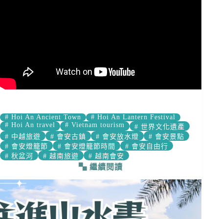
#
Hoi An Ancient Town
#
Hoi An Lantern Festival
#
Hoi An travel
#
Vietnam tourism
#
世界文化遺產
#
中越旅遊
#
會安古鎮
#
會安放水燈
#
會安景點
#
會安燈籠節
#
會安燈籠節時間
#
會安自由行
#
秋盆河
#
越南旅遊
#
越南會安
繼續閱讀