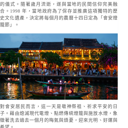
的儀式。隨著歲月流逝，遂與當地的民間信仰完美融
合。1998 年，當地政府為了保存並推廣這項獨特的歷
史文化遺產，決定將每個月的農曆十四日定為「會安燈
籠節」。
對會安居民而言，這一天是敬神祭祖、祈求平安的日
子。藉由熄滅現代電燈、點燃傳統燈籠與施放水燈，象
徵著洗去過去一個月的晦氣與煩憂，迎來光明、好運與
希望。