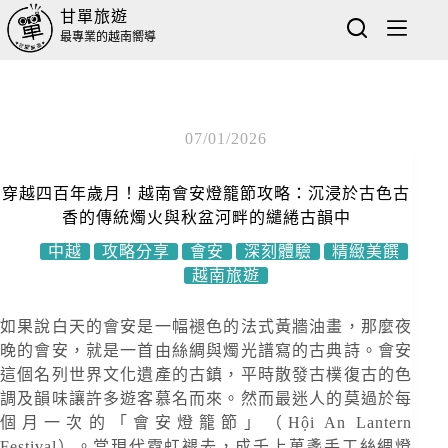
甘單旅遊
最專業的越南嚮導
07/01/2026
穿越四百年歲月！越南會安燈籠節攻略：沉浸於古色古
香的傳統燭火與秋盆河畔的繾綣古韻中
中越
攻略分享
會安
深刻體驗
精緻美饌
越南旅遊
如果說白天的會安是一幅褪色的法式黃牆油畫，那麼夜
晚的會安，就是一首由絲綢與燭光譜寫的古典詩。會安
這個名列世界文化遺產的古鎮，平時散發古樸復古的色
調及韻味讓許多遊客慕名而來。然而最迷人的莫過於每
個月一次的「會安燈籠節」（Hội An Lantern
Festival）。當現代霓虹褪去，成千上萬盞手工絲綢燈