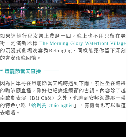
如果這趟行程沒遇上農曆十四，晚上也不用只留在老
街，河濱新地標
The Morning Glory Waterfront Village
的沉浸式劇場晚宴秀Belonging，同樣能讓你留下深刻
的會安夜晚回憶。
燈籠節當天直播
因為甘單哥在燈籠節當天臨時遇到下雨，索性坐在路邊
的咖啡廳直播，剛好也紀錄燈籠節的古韻。內容除了越
南歌劇表演（Bài Chòi）之外，也聊到安邦海灘那一帶
的特色小吃「
蛤蜊粥 cháo nghêu
」，有機會也可以順道
去嚐嚐。