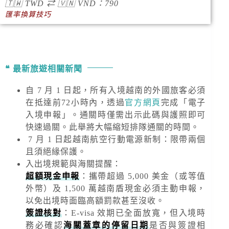
🇹🇼
TWD
⇄
🇻🇳
VND
：790
匯率換算技巧
最新旅遊相關新聞
自 7 月 1 日起，所有入境越南的外國旅客必須
在抵達前72小時內，透過
官方網頁
完成「電子
入境申報」。通關時僅需出示此碼與護照即可
快速過關。此舉將大幅縮短排隊通關的時間。
7 月 1 日起越南航空行動電源新制：限帶兩個
且須絕緣保護。
入出境規範與海關提醒
：
超額現金申報
：攜帶超過
5,000 美金
（或等值
外幣）及
1,500 萬越南盾
現金必須主動申報，
以免出境時面臨高額罰款甚至沒收。
簽證核對
：E-visa 效期已全面放寬，但入境時
務必確認
海關蓋章的停留日期
是否與簽證相