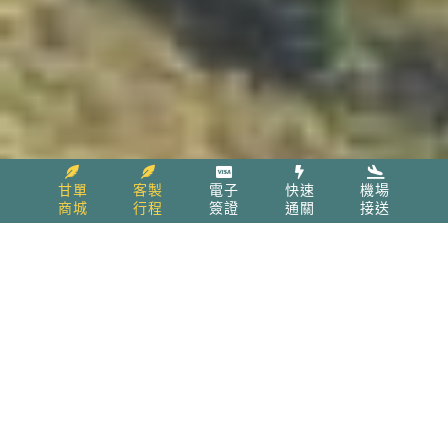
甘單
客製
電子
快速
機場
商城
行程
簽證
通關
接送