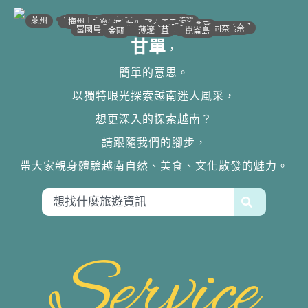
•
•
•
•
•
•
•
•
•
•
•
•
•
•
•
•
•
•
•
•
•
•
•
•
•
•
•
•
•
河江｜高平
•
沙壩
•
太原
•
萊州
宣光
北江｜北寧
•
•
•
安沛｜木江界
下龍灣
河內
海防｜海洋
梅州｜木州
南定｜清化
寧平
河靜｜義安
洞海
順化
峴港
會安
歸仁
邦美蜀
芽莊｜潘郎
大叻
平陽
潘切｜美奈
西寧
胡志明
同奈
頭頓
美萩
富國島
芹苴
迪石
薄遼
金甌
崑崙島
甘單
，
簡單的意思。
以獨特眼光探索越南迷人風采，
想更深入的探索越南？
請跟隨我們的腳步，
帶大家親身體驗越南自然、美食、文化散發的魅力。
Service