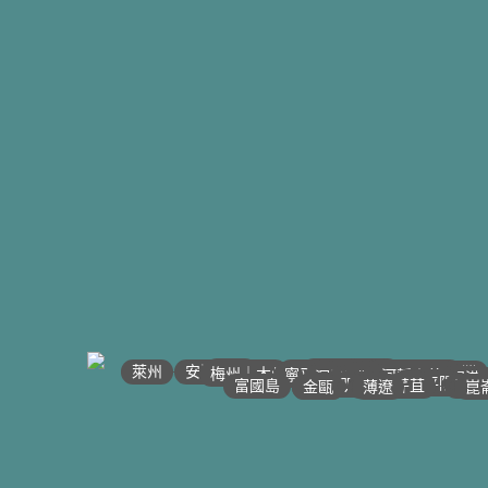
•
•
•
•
•
•
•
•
•
•
•
•
•
•
•
•
•
•
•
•
•
•
•
河江｜高平
•
沙壩
•
•
太原
萊州
宣光
•
北江｜北寧
•
安沛｜木江界
下龍灣
•
河內
•
•
海防｜海洋
梅州｜木州
南定｜清化
寧平
河靜｜義安
洞海
順化
峴港
邦美蜀
大叻
平陽
西寧
胡志明
頭頓
美萩
富國島
芹苴
迪石
薄遼
金甌
崑