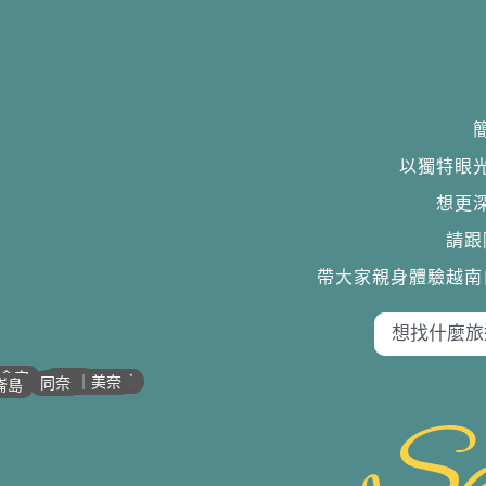
以獨特眼
想更
請跟
帶大家親身體驗越南
•
•
•
•
會安
歸仁
芽莊｜潘郎
潘切｜美奈
同奈
崙島
Se