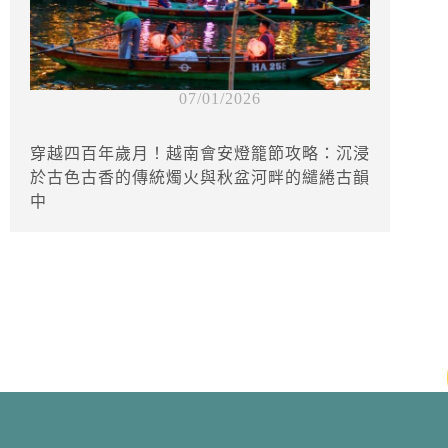
07/01/2026
穿越四百年歲月！越南會安燈籠節攻略：沉浸
於古色古香的傳統燭火與秋盆河畔的繾綣古韻
中