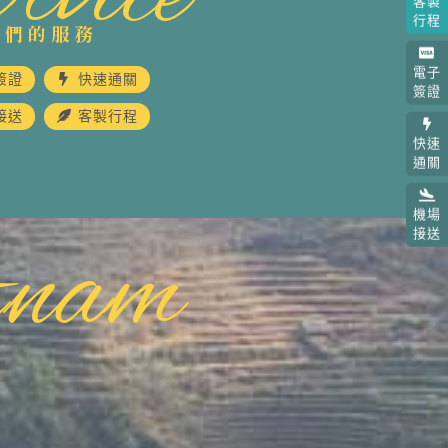
客製
行程
我們的服務
電子
簽證
快速通關
簽證
接送
客製行程
快速
通關
機場
tnam
接送