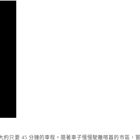
約只要 45 分鐘的車程。隨著車子慢慢駛離喧囂的市區，