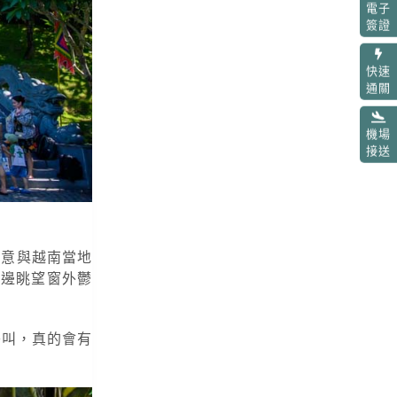
電子
簽證
快速
通關
機場
接送
式禪意與越南當地
一邊眺望窗外鬱
鳥叫，真的會有