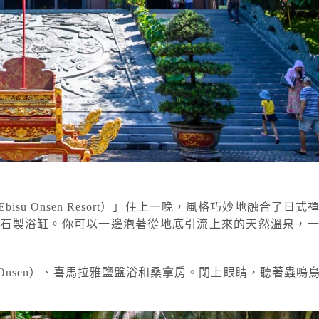
u Onsen Resort）」住上一晚，風格巧妙地融合了日
與石製浴缸。你可以一邊泡著從地底引流上來的天然溫泉，
nsen）、喜馬拉雅鹽盤浴和桑拿房。閉上眼睛，聽著蟲鳴