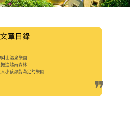
文章目錄
神財山溫泉樂園
屋搬進越南森林
大人小孩都能滿足的樂園