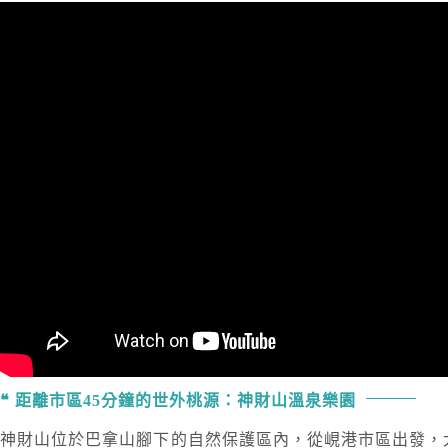
距離市區45分鐘的世外桃源：神財山溫泉樂園
神財山位於巴拿山腳下的自然保護區內，從峴港市區出發，大