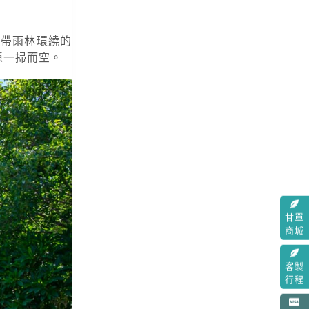
熱帶雨林環繞的
憊一掃而空。
甘單
商城
客製
行程