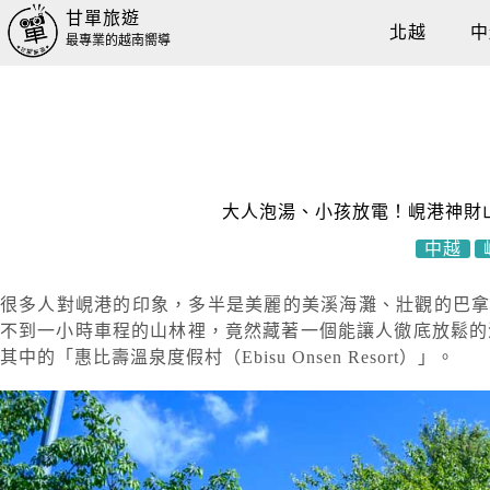
甘單旅遊
北越
中
最專業的越南嚮導
大人泡湯、小孩放電！峴港神財
中越
很多人對峴港的印象，多半是美麗的美溪海灘、壯觀的巴
不到一小時車程的山林裡，竟然藏著一個能讓人徹底放鬆的溫泉秘境神財山
其中的「惠比壽溫泉度假村（Ebisu Onsen Resort）」。