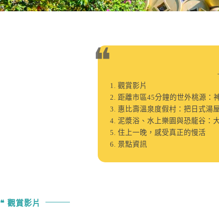
觀賞影片
距離市區45分鐘的世外桃源：
惠比壽溫泉度假村：把日式湯
泥漿浴、水上樂園與恐龍谷：
住上一晚，感受真正的慢活
景點資訊
觀賞影片