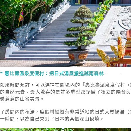
惠比壽溫泉度假村：把日式湯屋搬進越南森林
如果時間允許，可以選擇在園區內的「惠比壽溫泉度假村（Ebis
的自然元素。最人驚喜的是許多房型都配備了獨立的陽台
鬱蔥蔥的山谷美景。
了房間內的私湯，度假村裡還有非常道地的日式大眾裸湯（O
一瞬間，以為自己來到了日本的某個深山秘境。