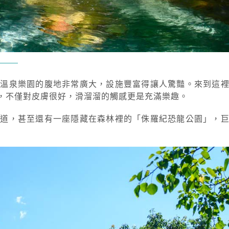
山溫泉樂園的腹地非常廣大，設施豐富得讓人驚豔。來到這
，不僅對皮膚很好，滑溜溜的觸感更是充滿樂趣。
水道，甚至還有一座隱藏在森林裡的「侏羅紀恐龍公園」，