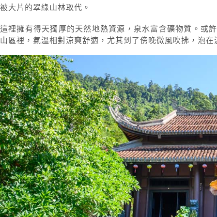
被大片的翠綠山林取代。
這裡擁有得天獨厚的天然地熱資源，泉水富含礦物質。或
山區裡，氣溫相對涼爽舒適，尤其到了傍晚微風吹拂，泡在