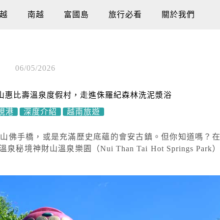
越
南越
富國島
旅行必看
關於我們
06/05/2026
山惠比壽溫泉度假村，走進侏羅紀森林洗泥漿浴
峴港
深度介紹
越南旅遊
拿山佛手橋，或是充滿歷史底蘊的會安古鎮。但你知道嗎？
溫泉樂園（Nui Than Tai Hot Springs Par