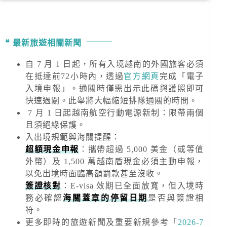
最新旅遊相關新聞
自 7 月 1 日起，所有入境越南的外國旅客必須
在抵達前72小時內，透過
官方網頁
完成「電子
入境申報」。通關時僅需出示此碼與護照即可
快速過關。此舉將大幅縮短排隊通關的時間。
7 月 1 日起越南航空行動電源新制：限帶兩個
且須絕緣保護。
入出境規範與海關提醒
：
超額現金申報
：攜帶超過
5,000 美金
（或等值
外幣）及
1,500 萬越南盾
現金必須主動申報，
以免出境時面臨高額罰款甚至沒收。
簽證核對
：E-visa 效期已全面放寬，但入境時
務必確認
海關蓋章的停留日期
是否與簽證相
符。
更多即時的旅遊新聞及重要新規
參考「
2026-7