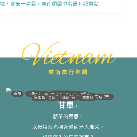
地・會安一次看，廣南麵戲中戲最有記憶點
Vietnam
越南旅行地圖
•
•
•
•
•
•
•
•
•
•
•
•
•
•
•
•
•
•
•
•
•
•
•
•
•
•
•
•
•
河江｜高平
•
沙壩
•
太原
•
萊州
宣光
北江｜北寧
•
•
•
安沛｜木江界
下龍灣
河內
海防｜海洋
梅州｜木州
南定｜清化
寧平
河靜｜義安
洞海
順化
峴港
會安
歸仁
邦美蜀
芽莊｜潘郎
大叻
平陽
潘切｜美奈
西寧
胡志明
同奈
頭頓
美萩
富國島
芹苴
迪石
薄遼
金甌
崑崙島
甘單
，
簡單的意思。
以獨特眼光探索越南迷人風采，