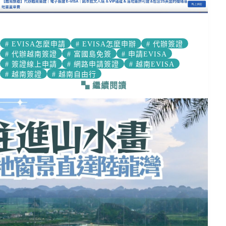
#
EVISA怎麼申請
#
EVISA怎麼申辦
#
代辦簽證
#
代辦越南簽證
#
富國島免簽
#
申請EVISA
#
簽證線上申請
#
網路申請簽證
#
越南EVISA
#
越南簽證
#
越南自由行
繼續閱讀