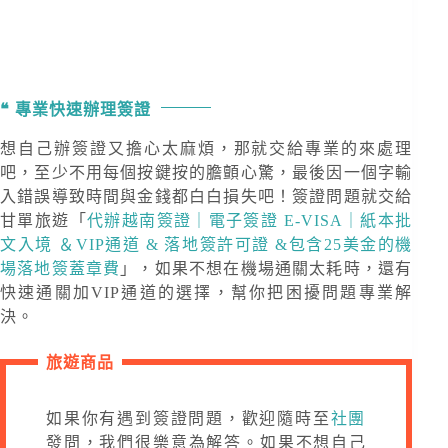
專業快速辦理簽證
想自己辦簽證又擔心太麻煩，那就交給專業的來處理
吧，至少不用每個按鍵按的膽顫心驚，最後因一個字輸
入錯誤導致時間與金錢都白白損失吧！簽證問題就交給
甘單旅遊「
代辦越南簽證｜電子簽證 E-VISA｜紙本批
文入境 ＆VIP通道 & 落地簽許可證 &包含25美金的機
場落地簽蓋章費
」，如果不想在機場通關太耗時，還有
快速通關加VIP通道的選擇，幫你把困擾問題專業解
決。
旅遊商品
如果你有遇到簽證問題，歡迎隨時至
社團
發問，我們很樂意為解答。如果不想自己