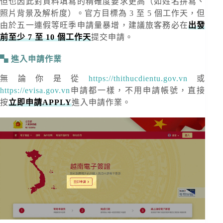
但也因此對資料填寫的精確度要求更高（如姓名拼寫、
照片背景及解析度）。官方目標為 3 至 5 個工作天，但
由於五一連假等旺季申請量暴增，建議旅客務必在
出發
前至少 7 至 10 個工作天
提交申請。
進入申請作業
無論你是從
https://thithucdientu.gov.vn
或
https://evisa.gov.vn
申請都一樣，不用申請帳號，直接
按
立即申請APPLY
進入申請作業。