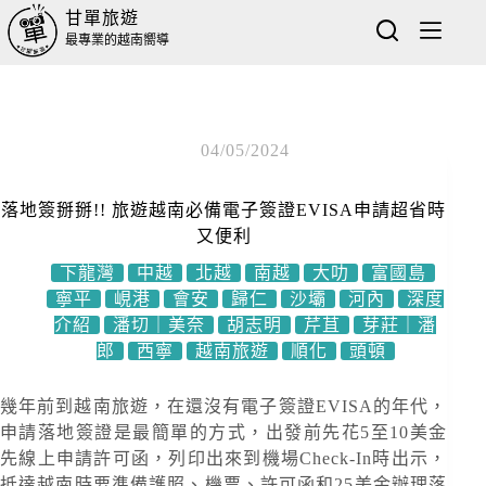
甘單旅遊
最專業的越南嚮導
04/05/2024
落地簽掰掰!! 旅遊越南必備電子簽證EVISA申請超省時
又便利
下龍灣
中越
北越
南越
大叻
富國島
寧平
峴港
會安
歸仁
沙壩
河內
深度
介紹
潘切｜美奈
胡志明
芹苴
芽莊｜潘
郎
西寧
越南旅遊
順化
頭頓
幾年前到越南旅遊，在還沒有電子簽證EVISA的年代，
申請落地簽證是最簡單的方式，出發前先花5至10美金
先線上申請許可函，列印出來到機場Check-In時出示，
抵達越南時要準備護照、機票、許可函和25美金辦理落