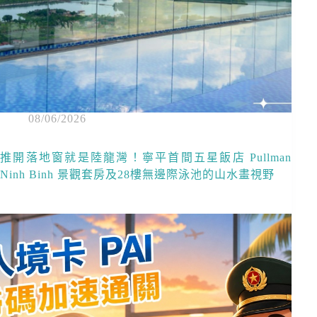
08/06/2026
推開落地窗就是陸龍灣！寧平首間五星飯店 Pullman
Ninh Binh 景觀套房及28樓無邊際泳池的山水畫視野