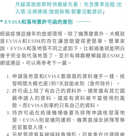
月越南旅遊即時快報搶先看｜包含匯率追蹤/出
入境/法規速遞/旅遊新聞/節慶活動資訊
」
EVISA和落地簽許可函的差別
經過疫情這幾年的旅遊環境，除了機票變貴外，大概就
是EVISA和ESIM的存在讓旅遊變得更簡單。簡單來
說，EVISA和落地簽不同之處如下，比較過後就能明白
幾乎完全取代落地簽了，至於有興趣瞭解越南ESIM上
網或通話，可以再參考下一篇。
申請落地簽和EVISA需填寫的資料幾乎一樣，核
發時間大概也是3到7天就能收到（急件除外）。
許可函上除了有自己的資料外，通常還有其它國
籍申請人的資料，還是有資料被不當使用的風
險。而EVISA則單約只有自己的資料。
持許可函在抵達機場後要先排隊申請核發落地
簽，EVISA則是連同護照、機票直接去排隊等移
民官蓋章入境。
另紙簽證易有破損缺角情形，可能會在出境時被