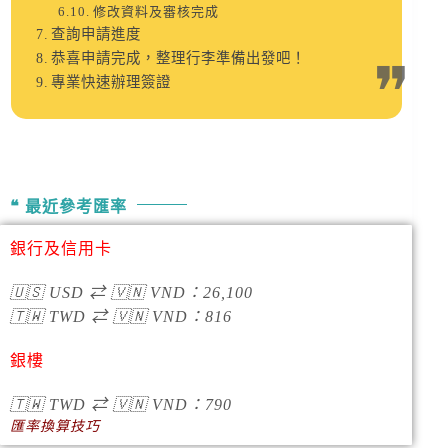
修改資料及審核完成
查詢申請進度
恭喜申請完成，整理行李準備出發吧！
專業快速辦理簽證
最近參考匯率
銀行及信用卡
🇺🇸
USD
⇄
🇻🇳
VND
：
26,100
🇹🇼
TWD
⇄
🇻🇳
VND
：
816
銀樓
🇹🇼
TWD
⇄
🇻🇳
VND
：790
匯率換算技巧