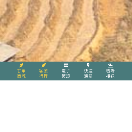
甘單
客製
電子
快速
機場
商城
行程
簽證
通關
接送