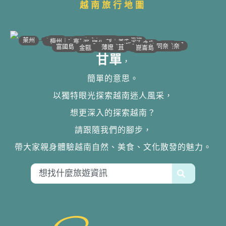
越南旅行地圖
•
•
•
•
•
•
•
•
•
•
•
•
•
•
•
•
•
•
•
•
•
•
•
•
•
•
•
•
•
河江｜高平
•
沙壩
•
太原
•
萊州
宣光
北江｜北寧
•
•
•
安沛｜木江界
下龍灣
河內
海防｜海洋
梅州｜木州
南定｜清化
寧平
河靜｜義安
洞海
順化
峴港
會安
歸仁
邦美蜀
芽莊｜潘郎
大叻
平陽
潘切｜美奈
西寧
胡志明
同奈
頭頓
美萩
富國島
芹苴
迪石
薄遼
金甌
崑崙島
甘單
，
簡單的意思。
以獨特眼光探索越南迷人風采，
想更深入的探索越南？
請跟隨我們的腳步，
帶大家親身體驗越南自然、美食、文化散發的魅力。