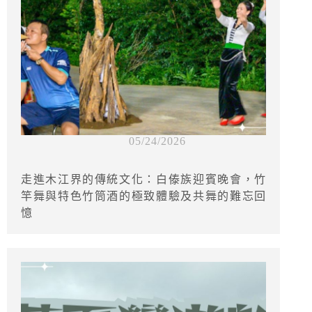
05/24/2026
走進木江界的傳統文化：白傣族迎賓晚會，竹
竿舞與特色竹筒酒的極致體驗及共舞的難忘回
憶