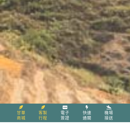
甘單
客製
電子
快速
機場
商城
行程
簽證
通關
接送