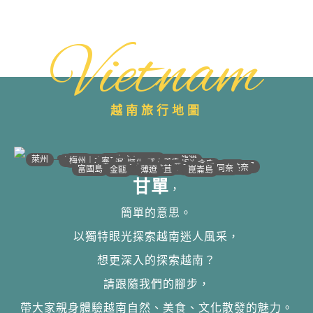
Vietnam
越南旅行地圖
•
•
•
•
•
•
•
•
•
•
•
•
•
•
•
•
•
•
•
•
•
•
•
•
•
•
•
•
•
河江｜高平
•
沙壩
•
太原
•
萊州
宣光
北江｜北寧
•
•
•
安沛｜木江界
下龍灣
河內
海防｜海洋
梅州｜木州
南定｜清化
寧平
河靜｜義安
洞海
順化
峴港
會安
歸仁
邦美蜀
芽莊｜潘郎
大叻
平陽
潘切｜美奈
西寧
胡志明
同奈
頭頓
美萩
富國島
芹苴
迪石
薄遼
金甌
崑崙島
甘單
，
簡單的意思。
以獨特眼光探索越南迷人風采，
想更深入的探索越南？
請跟隨我們的腳步，
帶大家親身體驗越南自然、美食、文化散發的魅力。