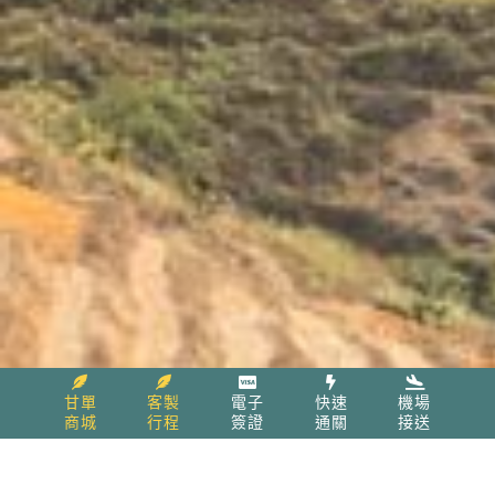
甘單
客製
電子
快速
機場
商城
行程
簽證
通關
接送