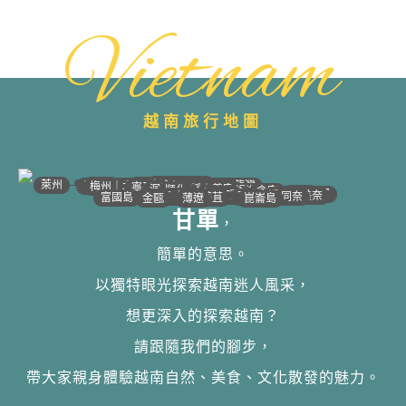
Vietnam
越南旅行地圖
•
•
•
•
•
•
•
•
•
•
•
•
•
•
•
•
•
•
•
•
•
•
•
•
•
•
•
•
•
河江｜高平
•
沙壩
•
太原
•
萊州
宣光
北江｜北寧
•
•
•
安沛｜木江界
下龍灣
河內
海防｜海洋
梅州｜木州
南定｜清化
寧平
河靜｜義安
洞海
順化
峴港
會安
歸仁
邦美蜀
芽莊｜潘郎
大叻
平陽
潘切｜美奈
西寧
胡志明
同奈
頭頓
美萩
富國島
芹苴
迪石
薄遼
金甌
崑崙島
甘單
，
簡單的意思。
以獨特眼光探索越南迷人風采，
想更深入的探索越南？
請跟隨我們的腳步，
帶大家親身體驗越南自然、美食、文化散發的魅力。