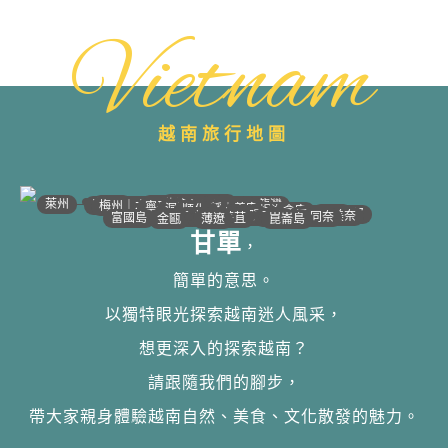
Vietnam
越南旅行地圖
•
•
•
•
•
•
•
•
•
•
•
•
•
•
•
•
•
•
•
•
•
•
•
•
•
•
•
•
•
河江｜高平
•
沙壩
•
太原
•
萊州
宣光
北江｜北寧
•
•
•
安沛｜木江界
下龍灣
河內
海防｜海洋
梅州｜木州
南定｜清化
寧平
河靜｜義安
洞海
順化
峴港
會安
歸仁
邦美蜀
芽莊｜潘郎
大叻
平陽
潘切｜美奈
西寧
胡志明
同奈
頭頓
美萩
富國島
芹苴
迪石
薄遼
金甌
崑崙島
甘單
，
簡單的意思。
以獨特眼光探索越南迷人風采，
想更深入的探索越南？
請跟隨我們的腳步，
帶大家親身體驗越南自然、美食、文化散發的魅力。