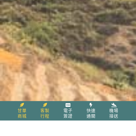
甘單
客製
電子
快速
機場
商城
行程
簽證
通關
接送