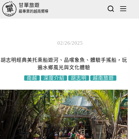
甘單旅遊
最專業的越南嚮導
02/26/2025
胡志明經典美托乘船遊河、品嚐象魚、體驗手搖船，玩
遍水鄉風光與文化體驗
南越
深度介紹
胡志明
越南旅遊