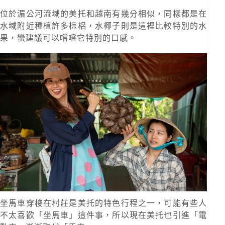
位於湄公河流域的美托和越南有幾分相似，同樣都是在
水域附近種植許多棕梠，水椰子則是這裡比較特別的水
果，蠻建議可以嚐嚐它特別的口感。
坐馬車穿梭在村莊是美托的特色行程之一，可能有些人
不太喜歡「坐馬車」這件事，所以現在美托也引進「電