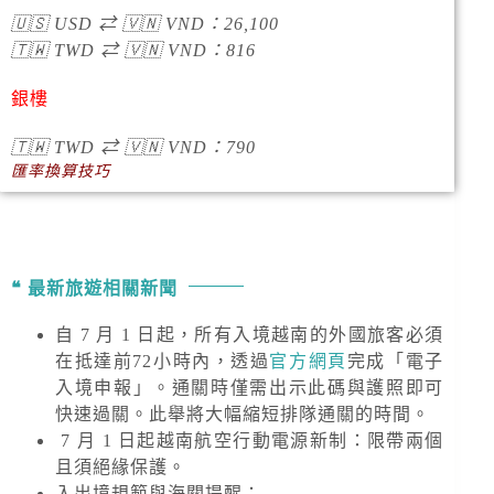
🇺🇸
USD
⇄
🇻🇳
VND
：
26,100
🇹🇼
TWD
⇄
🇻🇳
VND
：
816
銀樓
🇹🇼
TWD
⇄
🇻🇳
VND
：790
匯率換算技巧
最新旅遊相關新聞
自 7 月 1 日起，所有入境越南的外國旅客必須
在抵達前72小時內，透過
官方網頁
完成「電子
入境申報」。通關時僅需出示此碼與護照即可
快速過關。此舉將大幅縮短排隊通關的時間。
7 月 1 日起越南航空行動電源新制：限帶兩個
且須絕緣保護。
入出境規範與海關提醒
：