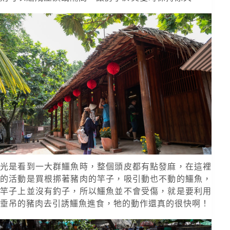
光是看到一大群鱷魚時，整個頭皮都有點發麻，在這裡
的活動是買根挷著豬肉的竿子，吸引動也不動的鱷魚，
竿子上並沒有釣子，所以鱷魚並不會受傷，就是要利用
垂吊的豬肉去引誘鱷魚進食，牠的動作還真的很快啊！