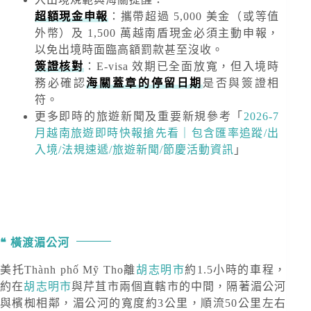
超額現金申報
：攜帶超過
5,000 美金
（或等值
外幣）及
1,500 萬越南盾
現金必須主動申報，
以免出境時面臨高額罰款甚至沒收。
簽證核對
：E-visa 效期已全面放寬，但入境時
務必確認
海關蓋章的停留日期
是否與簽證相
符。
更多即時的旅遊新聞及重要新規
參考「
2026-7
月越南旅遊即時快報搶先看｜包含匯率追蹤/出
入境/法規速遞/旅遊新聞/節慶活動資訊
」
橫渡湄公河
美托Thành phố Mỹ Tho離
胡志明市
約1.5小時的車程，
約在
胡志明市
與芹苴市兩個直轄市的中間，隔著湄公河
與檳椥相鄰，湄公河的寬度約3公里，順流50公里左右