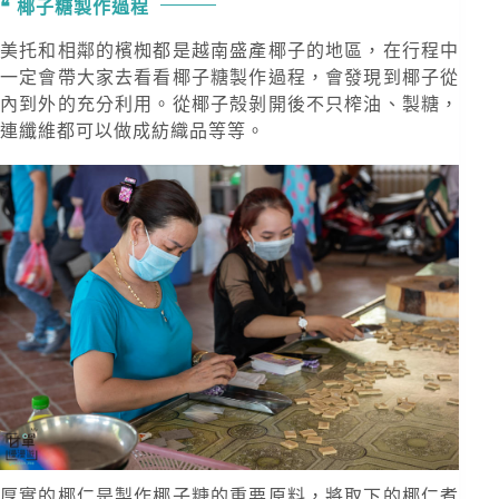
椰子糖製作過程
美托和相鄰的檳椥都是越南盛產椰子的地區，在行程中
一定會帶大家去看看椰子糖製作過程，會發現到椰子從
內到外的充分利用。從椰子殻剝開後不只榨油、製糖，
連纖維都可以做成紡織品等等。
厚實的椰仁是製作椰子糖的重要原料，將取下的椰仁煮