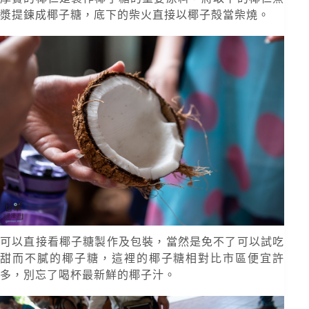
漿提鍊成椰子糖，底下的柴火直接以椰子殻當柴燒。
可以直接看椰子糖製作及包裝，當然是免不了可以試吃
甜而不膩的椰子糖，這裡的椰子糖相對比市區便宜許
多，別忘了喝杯最新鮮的椰子汁。