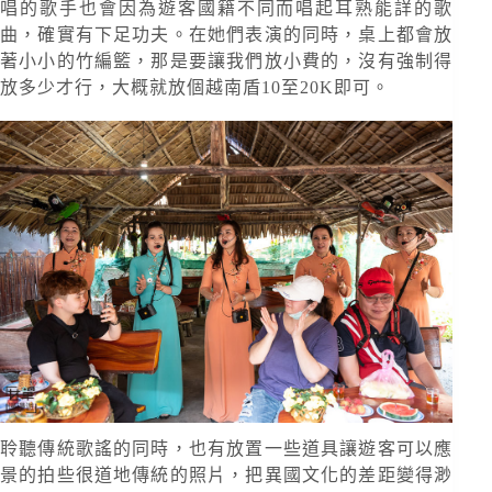
唱的歌手也會因為遊客國籍不同而唱起耳熟能詳的歌
曲，確實有下足功夫。在她們表演的同時，桌上都會放
著小小的竹編籃，那是要讓我們放小費的，沒有強制得
放多少才行，大概就放個越南盾10至20K即可。
聆聽傳統歌謠的同時，也有放置一些道具讓遊客可以應
景的拍些很道地傳統的照片，把異國文化的差距變得渺