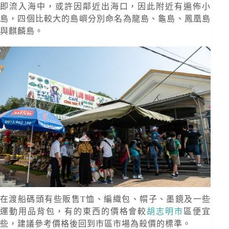
即流入海中，或許因鄰近出海口，因此附近有遍佈小
島，四個比較大的島嶼分別命名為龍島、龜島、鳳凰島
與麒麟島。
在渡船碼頭有些販售T恤、編織包、㡌子、墨鏡及一些
運動用品背包，有的東西的價格會較
胡志明市
區便宜
些，建議參考價格後回到市區市場為殺價的標準。