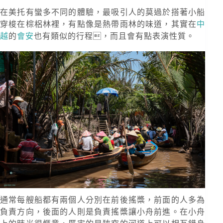
在美托有蠻多不同的體驗，最吸引人的莫過於搭著小船
穿梭在棕梠林裡，有點像是熱帶雨林的味道，其實在
中
越
的
會安
也有類似的行程，而且會有點表演性質。
通常每艘船都有兩個人分別在前後搖槳，前面的人多為
負責方向，後面的人則是負責搖槳讓小舟前進。在小舟