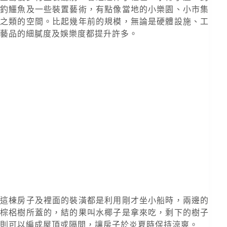
釣鱷魚及一些裝置藝術，有點像當地的小樂園、小市集
之類的空間。比起幾年前的規模，無論是硬體設施、工
藝品的細膩度及娛樂度都提升許多。
這棟房子及裡面的裝潢都是利用剛才坐小船時，兩邊的
棕梠樹所蓋的，結的果叫水椰子是拿來吃，剩下的樹子
則可以編成屋頂或隔間，讓房子於炎夏時保持涼爽。