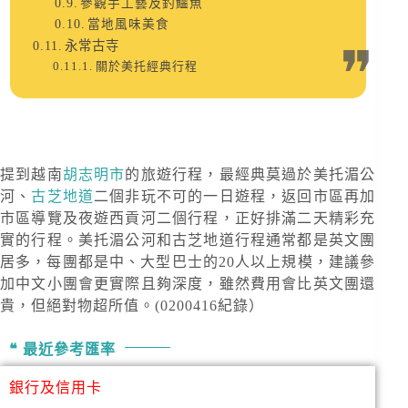
參觀手工藝及釣鱷魚
當地風味美食
永常古寺
關於美托經典行程
提到越南
胡志明市
的旅遊行程，最經典莫過於美托湄公
河、
古芝地道
二個非玩不可的一日遊程，返回市區再加
市區導覽及夜遊西貢河二個行程，正好排滿二天精彩充
實的行程。美托湄公河和古芝地道行程通常都是英文團
居多，每團都是中、大型巴士的20人以上規模，建議參
加中文小團會更實際且夠深度，雖然費用會比英文團還
貴，但絕對物超所值。(0200416紀錄）
最近參考匯率
銀行及信用卡