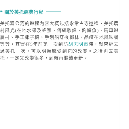
關於美托經典行程
美托湄公河的遊程內容大概包括永常古寺巡禮、美托農
村風光(在地水果及蜂蜜、傳統歌謠、釣鱷魚)、馬車遊
農村、手工椰子糖、手划船穿梭椰林、品嚐在地風味餐
等等，其實在5年前第一次到訪
胡志明市
時，就曾經去
過美托一次，可以明顯感受到它的改變。之後再去美
托，一定又改變很多，到時再繼續更新。