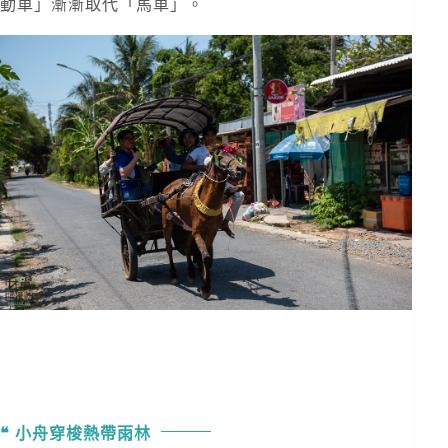
動車」漸漸取代「馬車」。
小舟穿梭熱帶雨林