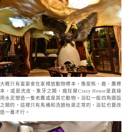
大概只有富豪會在家裡放動物標本，像是熊、鹿、鷹標
本，或是虎皮、象牙之類，瘋狂屋Crazy House是直接
用水泥塑造一隻老鷹或是其它動物。浴缸一般四角圓弧
之類的，這裡只有馬桶和洗臉枱是正常的，浴缸也要改
造一番才行。