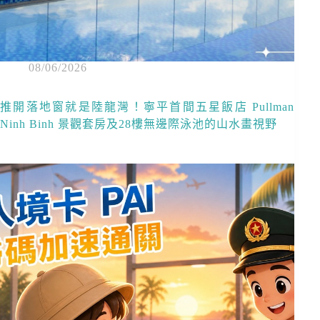
08/06/2026
推開落地窗就是陸龍灣！寧平首間五星飯店 Pullman
Ninh Binh 景觀套房及28樓無邊際泳池的山水畫視野