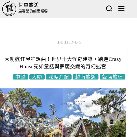
甘單旅遊
最專業的越南嚮導
08/01/2025
大叻瘋狂屋狂想曲！世界十大怪奇建築，踏進Crazy
House宛如童話與夢魘交織的奇幻迷宮
中越
大叻
深度介紹
越南旅遊
飯店旅宿