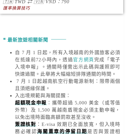
🇹🇼
TWD
⇄
🇻🇳
VND
：790
匯率換算技巧
最新旅遊相關新聞
自 7 月 1 日起，所有入境越南的外國旅客必須
在抵達前72小時內，透過
官方網頁
完成「電子
入境申報」。通關時僅需出示此碼與護照即可
快速過關。此舉將大幅縮短排隊通關的時間。
7 月 1 日起越南航空行動電源新制：限帶兩個
且須絕緣保護。
入出境規範與海關提醒
：
超額現金申報
：攜帶超過
5,000 美金
（或等值
外幣）及
1,500 萬越南盾
現金必須主動申報，
以免出境時面臨高額罰款甚至沒收。
簽證核對
：E-visa 效期已全面放寬，但入境時
務必確認
海關蓋章的停留日期
是否與簽證相