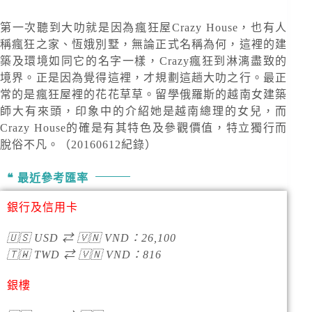
第一次聽到大叻就是因為瘋狂屋Crazy House，也有人
稱瘋狂之家、恆娥別墅，無論正式名稱為何，這裡的建
築及環境如同它的名字一樣，Crazy瘋狂到淋漓盡致的
境界。正是因為覺得這裡，才規劃這趟大叻之行。最正
常的是瘋狂屋裡的花花草草。留學俄羅斯的越南女建築
師大有來頭，印象中的介紹她是越南總理的女兒，而
Crazy House的確是有其特色及參觀價值，特立獨行而
脫俗不凡。（20160612紀錄）
最近參考匯率
銀行及信用卡
🇺🇸
USD
⇄
🇻🇳
VND
：
26,100
🇹🇼
TWD
⇄
🇻🇳
VND
：
816
銀樓