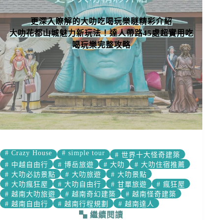
更深入瞭解的大叻吃喝玩樂𣉢精彩介紹
大叻花都山城魅力新玩法！達人帶路45處超實用吃
喝玩樂完整攻略
#
Crazy House
#
simple tour
#
世界十大怪奇建築
#
中越自由行
#
博岳旅遊
#
大叻
#
大叻住宿推薦
#
大叻必訪景點
#
大叻旅遊
#
大叻景點
#
大叻瘋狂屋
#
大叻自由行
#
甘單旅遊
#
瘋狂屋
#
越南大叻旅遊
#
越南奇幻建築
#
越南怪奇建築
#
越南自由行
#
越南行程規劃
#
越南達人
繼續閱讀