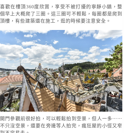
喜歡在樓頂360度欣賞，享受不被打擾的寧靜小鎮，整
個早上大概爬了三圈。這三圈可不輕鬆，每圈都是爬到
頂樓，有些建築還在施工，逛的時候要注意安全。
開門參觀前很好拍，可以輕鬆拍到空景，但人一多⋯⋯
不只沒空景，還要在旁邊等人拍完，瘋狂屋的小徑又窄
到不容易走。