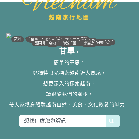
Vietnam
越南旅行地圖
•
•
•
•
•
•
•
•
•
•
•
•
•
•
•
•
•
•
•
•
•
•
•
•
•
•
•
•
•
河江｜高平
•
沙壩
•
太原
•
萊州
宣光
北江｜北寧
•
•
•
安沛｜木江界
下龍灣
河內
海防｜海洋
梅州｜木州
南定｜清化
寧平
河靜｜義安
洞海
順化
峴港
會安
歸仁
邦美蜀
芽莊｜潘郎
大叻
平陽
潘切｜美奈
西寧
胡志明
同奈
頭頓
美萩
富國島
芹苴
迪石
薄遼
金甌
崑崙島
甘單
，
簡單的意思。
以獨特眼光探索越南迷人風采，
想更深入的探索越南？
請跟隨我們的腳步，
帶大家親身體驗越南自然、美食、文化散發的魅力。