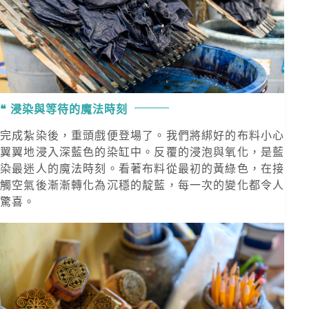
浸染與等待的魔法時刻
完成紮染後，重頭戲便登場了。我們將綁好的布料小心
翼翼地浸入深藍色的染缸中。反覆的浸泡與氧化，是藍
染最迷人的魔法時刻。看著布料從最初的黃綠色，在接
觸空氣後漸漸轉化為沉穩的靛藍，每一次的變化都令人
驚喜。