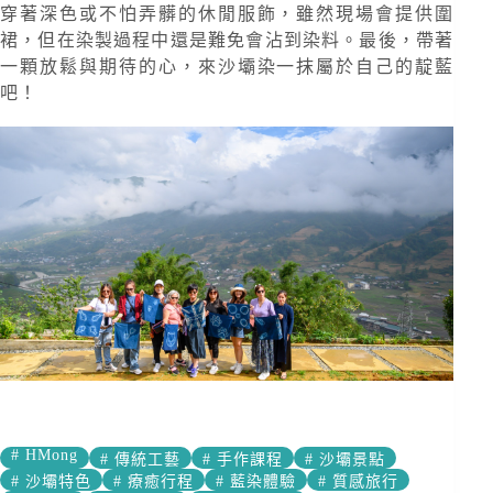
穿著深色或不怕弄髒的休閒服飾，雖然現場會提供圍
裙，但在染製過程中還是難免會沾到染料。最後，帶著
一顆放鬆與期待的心，來沙壩染一抹屬於自己的靛藍
吧！
#
HMong
#
傳統工藝
#
手作課程
#
沙壩景點
#
沙壩特色
#
療癒行程
#
藍染體驗
#
質感旅行