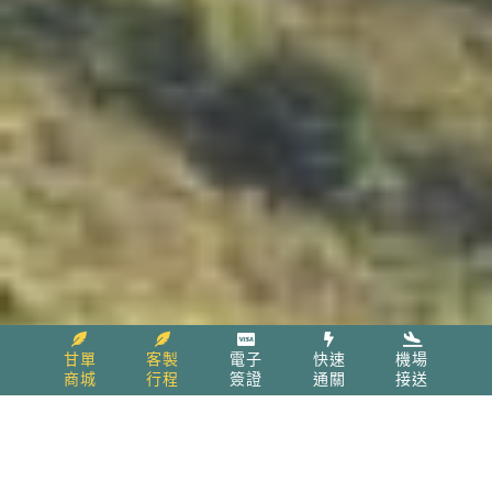
甘單
客製
電子
快速
機場
商城
行程
簽證
通關
接送