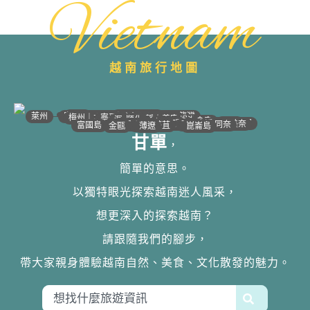
Vietnam
越南旅行地圖
•
•
•
•
•
•
•
•
•
•
•
•
•
•
•
•
•
•
•
•
•
•
•
•
•
•
•
•
•
河江｜高平
•
沙壩
•
太原
•
萊州
宣光
北江｜北寧
•
•
•
安沛｜木江界
下龍灣
河內
海防｜海洋
梅州｜木州
南定｜清化
寧平
河靜｜義安
洞海
順化
峴港
會安
歸仁
邦美蜀
芽莊｜潘郎
大叻
平陽
潘切｜美奈
西寧
胡志明
同奈
頭頓
美萩
富國島
芹苴
迪石
薄遼
金甌
崑崙島
甘單
，
簡單的意思。
以獨特眼光探索越南迷人風采，
想更深入的探索越南？
請跟隨我們的腳步，
帶大家親身體驗越南自然、美食、文化散發的魅力。