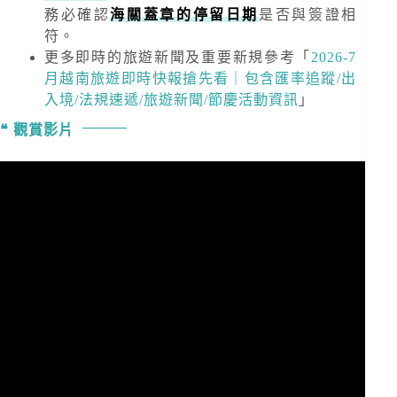
務必確認
海關蓋章的停留日期
是否與簽證相
符。
更多即時的旅遊新聞及重要新規
參考「
2026-7
月越南旅遊即時快報搶先看｜包含匯率追蹤/出
入境/法規速遞/旅遊新聞/節慶活動資訊
」
觀賞影片