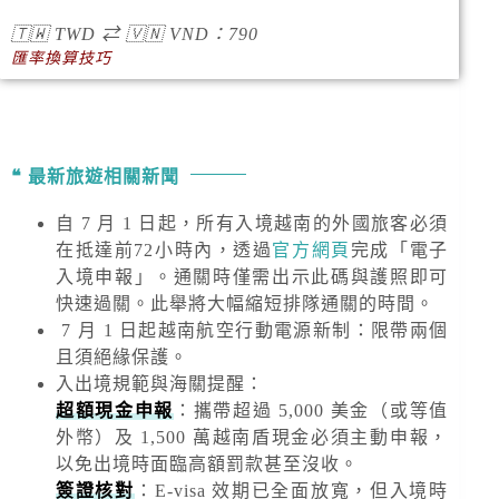
🇹🇼
TWD
⇄
🇻🇳
VND
：790
匯率換算技巧
最新旅遊相關新聞
自 7 月 1 日起，所有入境越南的外國旅客必須
在抵達前72小時內，透過
官方網頁
完成「電子
入境申報」。通關時僅需出示此碼與護照即可
快速過關。此舉將大幅縮短排隊通關的時間。
7 月 1 日起越南航空行動電源新制：限帶兩個
且須絕緣保護。
入出境規範與海關提醒
：
超額現金申報
：攜帶超過
5,000 美金
（或等值
外幣）及
1,500 萬越南盾
現金必須主動申報，
以免出境時面臨高額罰款甚至沒收。
簽證核對
：E-visa 效期已全面放寬，但入境時