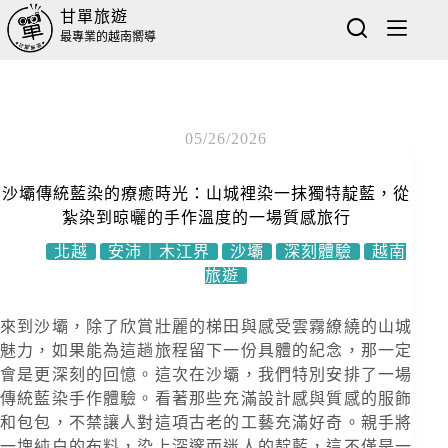
甘單旅遊
最專業的越南嚮導
05/26/2026
沙壩傳統藍染的療癒時光：山城裡染一抹獨特靛藍，從
紮染到晾曬的手作溫度的一場質感旅行
北越
安沛｜木江界
沙壩
深刻體驗
越南
旅遊
來到沙壩，除了欣賞壯麗的梯田與感受雲霧繚繞的山城
魅力，如果能為這趟旅程留下一份具體的紀念，那一定
會是更深刻的回憶。這次在沙壩，我們特別安排了一場
傳統藍染手作體驗。看著那些充滿設計感與質感的服飾
和包包，不禁讓人對這項古老的工藝充滿好奇。親手將
一塊純白的布料，染上深邃而迷人的靛藍，這不僅是一