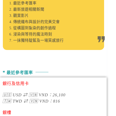
最近參考匯率
最新旅遊相關新聞
觀賞影片
傳統織布與設計的完美交會
從構圖到紮染的創作過程
浸染與等待的魔法時刻
一抹獨特靛藍及一場質感旅行
最近參考匯率
銀行及信用卡
🇺🇸
USD
⇄
🇻🇳
VND
：
26,100
🇹🇼
TWD
⇄
🇻🇳
VND
：
816
銀樓