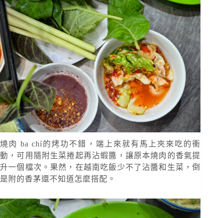
燒肉 ba chỉ的烤功不錯，端上來就有馬上夾來吃的衝
動，可用隨附生菜捲起再沾蝦醬，讓原本燒肉的香氣提
升一個檔次。果然，在越南吃飯少不了沾醬和生菜，倒
是附的香茅還不知道怎麼搭配。