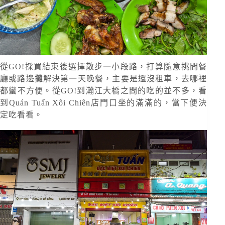
從GO!採買結束後選擇散步一小段路，打算隨意挑間餐
廳或路邊攤解決第一天晚餐，主要是還沒租車，去哪裡
都蠻不方便。從GO!到瀚江大橋之間的吃的並不多，看
到Quán Tuấn Xôi Chiên店門口坐的滿滿的，當下便決
定吃看看。