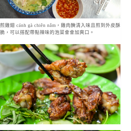
煎雞翅 cánh gà chiên nắm，雞肉醃清入味且煎到外皮酥
脆，可以搭配帶點辣味的泡菜會會加爽口。