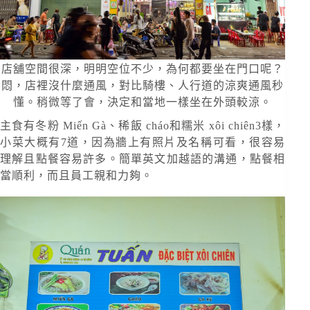
店舖空間很深，明明空位不少，為何都要坐在門口呢？
悶，店裡沒什麼通風，對比騎樓、人行道的涼爽通風秒
懂。稍微等了會，決定和當地一樣坐在外頭較涼。
主食有冬粉 Miến Gà、稀飯 cháo和糯米 xôi chiên3樣，
小菜大概有7道，因為牆上有照片及名稱可看，很容易
理解且點餐容易許多。簡單英文加越語的溝通，點餐相
當順利，而且員工親和力夠。