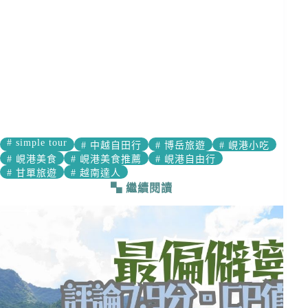
#
simple tour
#
中越自田行
#
博岳旅遊
#
峴港小吃
#
峴港美食
#
峴港美食推薦
#
峴港自由行
#
甘單旅遊
#
越南達人
繼續閱讀