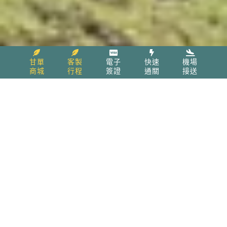
甘單
客製
電子
快速
機場
商城
行程
簽證
通關
接送