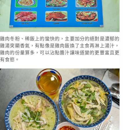
雞肉冬粉、稀飯上的蠻快的，主要加分的絕對是濃郁的
雞湯突顯香氣，有點像是雞肉飯換了主食再淋上湯汁，
雞肉的份量算多，可以沾點醬汁讓味道變的更豐富且更
有食慾。