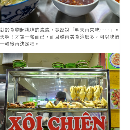
對於食物超挑嘴的崴崴，竟然說「明天再來吃⋯⋯」。
天啊！才第一餐而已，而且越南美食這麼多，可以吃過
一輪後再決定吧。