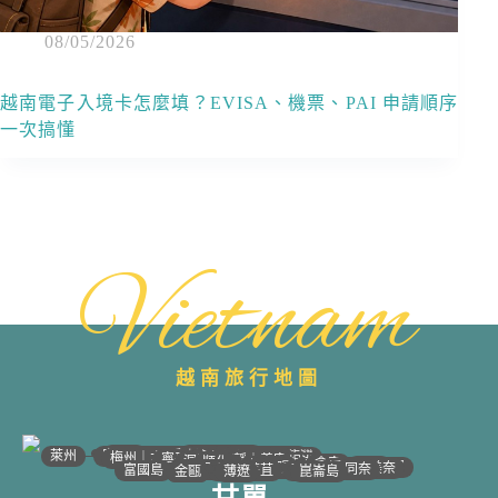
08/05/2026
越南電子入境卡怎麼填？EVISA、機票、PAI 申請順序
一次搞懂
Vietnam
越南旅行地圖
•
•
•
•
•
•
•
•
•
•
•
•
•
•
•
•
•
•
•
•
•
•
•
•
•
•
•
•
•
河江｜高平
•
沙壩
•
太原
•
萊州
宣光
北江｜北寧
•
•
•
安沛｜木江界
下龍灣
河內
海防｜海洋
梅州｜木州
南定｜清化
寧平
河靜｜義安
洞海
順化
峴港
會安
歸仁
邦美蜀
芽莊｜潘郎
大叻
平陽
潘切｜美奈
西寧
胡志明
同奈
頭頓
美萩
富國島
芹苴
迪石
薄遼
金甌
崑崙島