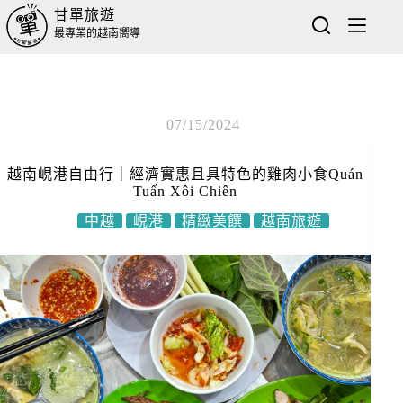
甘單旅遊
最專業的越南嚮導
07/15/2024
越南峴港自由行｜經濟實惠且具特色的雞肉小食Quán
Tuấn Xôi Chiên
中越
峴港
精緻美饌
越南旅遊