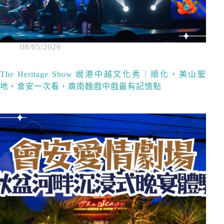
08/05/2026
The Heritage Show 峴港中越文化秀｜順化・美山聖
地・會安一次看，廣南麵戲中戲最有記憶點