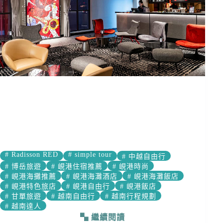
#
Radisson RED
#
simple tour
#
中越自由行
#
博岳旅遊
#
峴港住宿推薦
#
峴港時尚
#
峴港海攤推薦
#
峴港海灘酒店
#
峴港海灘飯店
#
峴港特色旅店
#
峴港自由行
#
峴港飯店
#
甘單旅遊
#
越南自由行
#
越南行程規劃
#
越南達人
繼續閱讀