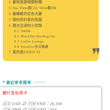
最新旅遊相關新聞
Sea View或City View都OK
最耀眼的紅色大廳
簡約而討喜的氛圍
適合沈浸的小空間
SWIM
BlackOut Rooftop bar
Coffee Lounge
brasserie全日餐廳
真的是ENJOY IT
最近參考匯率
銀行及信用卡
🇺🇸
USD
⇄
🇻🇳
VND
：
26,100
🇹🇼
TWD
⇄
🇻🇳
VND
：
816