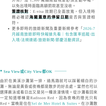
外幣）及
1,500 萬越南盾
現金必須主動申報，
以免出境時面臨高額罰款甚至沒收。
簽證核對
：E-visa 效期已全面放寬，但入境時
務必確認
海關蓋章的停留日期
是否與簽證相
符。
更多即時的旅遊新聞及重要新規
參考「
2026-7
月越南旅遊即時快報搶先看｜包含匯率追蹤/出
入境/法規速遞/旅遊新聞/節慶活動資訊
」
Sea View或City View都OK
由於在美溪沙灘第一排，過馬路就可以踩著細白的沙
灘，無論是黃昏或夜晚都是散步的好去處，當然也可以
選擇晨泳或看日出又是另一種浪漫情境。從沙灘看回來
一定知道哪棟是Radisson Red，因為夜晚的燈光只有
Red。當晚是住在
Sel de Mer Hotel & Suites
，在沙灘散