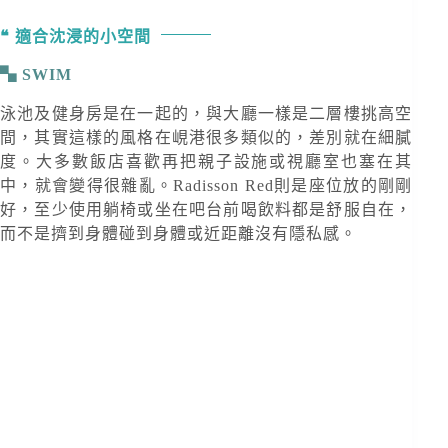
適合沈浸的小空間
SWIM
泳池及健身房是在一起的，與大廳一樣是二層樓挑高空
間，其實這樣的風格在峴港很多類似的，差別就在細膩
度。大多數飯店喜歡再把親子設施或視廳室也塞在其
中，就會變得很雜亂。Radisson Red則是座位放的剛剛
好，至少使用躺椅或坐在吧台前喝飲料都是舒服自在，
而不是擠到身體碰到身體或近距離沒有隱私感。