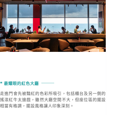
最耀眼的紅色大廳
走進門會先被豔紅的色彩所吸引，包括櫃台及另一側的
搖滾紅牛太搶戲，雖然大廳空間不大，但座位區的擺設
相當有格調，擺設風格讓人印象深刻。