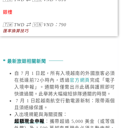
銀樓
🇹🇼
TWD
⇄
🇻🇳
VND
：790
匯率換算技巧
最新旅遊相關新聞
自 7 月 1 日起，所有入境越南的外國旅客必須
在抵達前72小時內，透過
官方網頁
完成「電子
入境申報」。通關時僅需出示此碼與護照即可
快速過關。此舉將大幅縮短排隊通關的時間。
7 月 1 日起越南航空行動電源新制：限帶兩個
且須絕緣保護。
入出境規範與海關提醒
：
超額現金申報
：攜帶超過
5,000 美金
（或等值