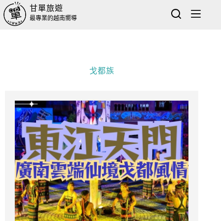
甘單旅遊
最專業的越南嚮導
戈都族