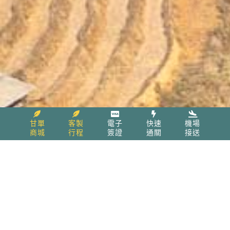
甘單
客製
電子
快速
機場
商城
行程
簽證
通關
接送