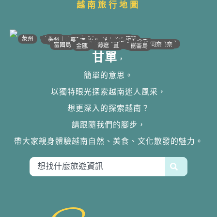
越南旅行地圖
•
•
•
•
•
•
•
•
•
•
•
•
•
•
•
•
•
•
•
•
•
•
•
•
•
•
•
•
•
河江｜高平
•
沙壩
•
太原
•
萊州
宣光
北江｜北寧
•
•
•
安沛｜木江界
下龍灣
河內
海防｜海洋
梅州｜木州
南定｜清化
寧平
河靜｜義安
洞海
順化
峴港
會安
歸仁
邦美蜀
芽莊｜潘郎
大叻
平陽
潘切｜美奈
西寧
胡志明
同奈
頭頓
美萩
富國島
芹苴
迪石
薄遼
金甌
崑崙島
甘單
，
簡單的意思。
以獨特眼光探索越南迷人風采，
想更深入的探索越南？
請跟隨我們的腳步，
帶大家親身體驗越南自然、美食、文化散發的魅力。