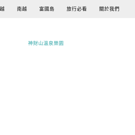
越
南越
富國島
旅行必看
關於我們
神財山溫泉樂園