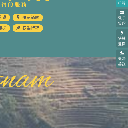
我們的服務
行程
簽證
快速通關
電子
簽證
接送
客製行程
快速
通關
機場
tnam
接送