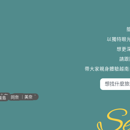
以獨特眼
想更
請跟
帶大家親身體驗越南
•
•
•
•
會安
歸仁
芽莊｜潘郎
潘切｜美奈
同奈
崙島
Se