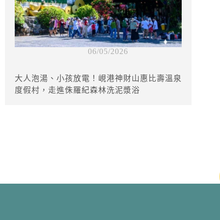
06/05/2026
大人泡湯、小孩放電！峴港神財山惠比壽溫泉
度假村，走進侏羅紀森林洗泥漿浴