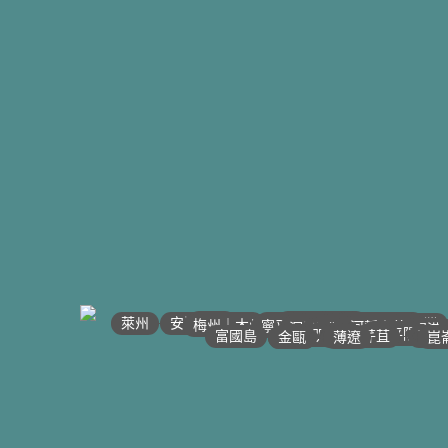
•
•
•
•
•
•
•
•
•
•
•
•
•
•
•
•
•
•
•
•
•
•
•
河江｜高平
•
沙壩
•
•
太原
萊州
宣光
•
北江｜北寧
•
安沛｜木江界
下龍灣
•
河內
•
•
海防｜海洋
梅州｜木州
南定｜清化
寧平
河靜｜義安
洞海
順化
峴港
邦美蜀
大叻
平陽
西寧
胡志明
頭頓
美萩
富國島
芹苴
迪石
薄遼
金甌
崑