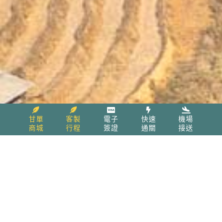
甘單
客製
電子
快速
機場
商城
行程
簽證
通關
接送