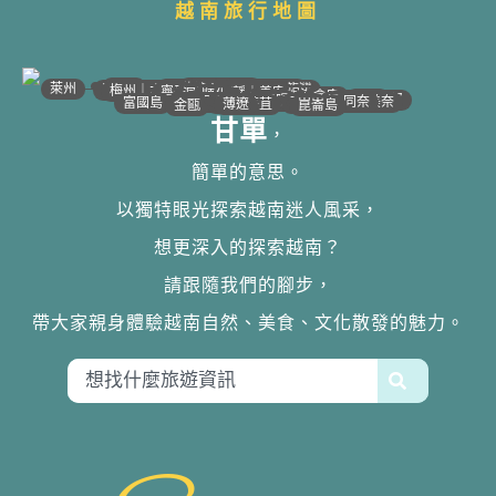
越南旅行地圖
•
•
•
•
•
•
•
•
•
•
•
•
•
•
•
•
•
•
•
•
•
•
•
•
•
•
•
•
•
河江｜高平
•
沙壩
•
太原
•
萊州
宣光
北江｜北寧
•
•
•
安沛｜木江界
下龍灣
河內
海防｜海洋
梅州｜木州
南定｜清化
寧平
河靜｜義安
洞海
順化
峴港
會安
歸仁
邦美蜀
芽莊｜潘郎
大叻
平陽
潘切｜美奈
西寧
胡志明
同奈
頭頓
美萩
富國島
芹苴
迪石
薄遼
金甌
崑崙島
甘單
，
簡單的意思。
以獨特眼光探索越南迷人風采，
想更深入的探索越南？
請跟隨我們的腳步，
帶大家親身體驗越南自然、美食、文化散發的魅力。