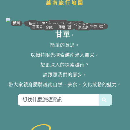
越南旅行地圖
•
•
•
•
•
•
•
•
•
•
•
•
•
•
•
•
•
•
•
•
•
•
•
•
•
•
•
•
•
河江｜高平
•
沙壩
•
太原
•
萊州
宣光
北江｜北寧
•
•
•
安沛｜木江界
下龍灣
河內
海防｜海洋
梅州｜木州
南定｜清化
寧平
河靜｜義安
洞海
順化
峴港
會安
歸仁
邦美蜀
芽莊｜潘郎
大叻
平陽
潘切｜美奈
西寧
胡志明
同奈
頭頓
美萩
富國島
芹苴
迪石
薄遼
金甌
崑崙島
甘單
，
簡單的意思。
以獨特眼光探索越南迷人風采，
想更深入的探索越南？
請跟隨我們的腳步，
帶大家親身體驗越南自然、美食、文化散發的魅力。