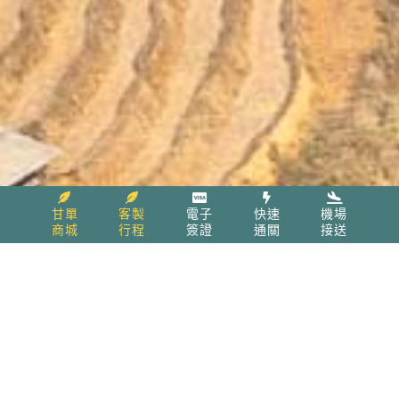
甘單
客製
電子
快速
機場
商城
行程
簽證
通關
接送