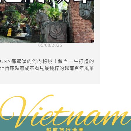
05/08/2026
CNN都驚嘆的河內秘境！傾盡一生打造的
化寶庫越府成章看見最純粹的越南百年風華
Vietnam
越南旅行地圖