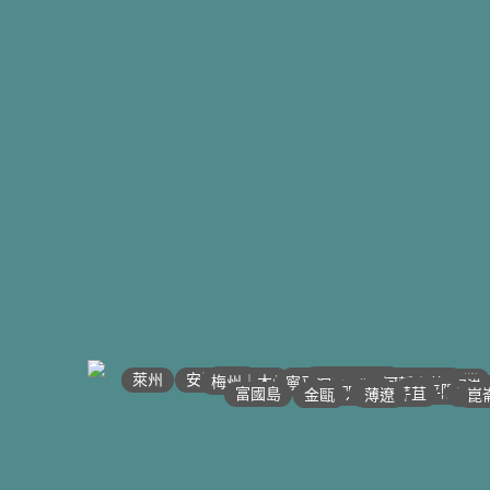
•
•
•
•
•
•
•
•
•
•
•
•
•
•
•
•
•
•
•
•
•
•
•
河江｜高平
•
沙壩
•
•
太原
萊州
宣光
•
北江｜北寧
•
安沛｜木江界
下龍灣
•
河內
•
•
海防｜海洋
梅州｜木州
南定｜清化
寧平
河靜｜義安
洞海
順化
峴港
邦美蜀
大叻
平陽
西寧
胡志明
頭頓
美萩
富國島
芹苴
迪石
薄遼
金甌
崑