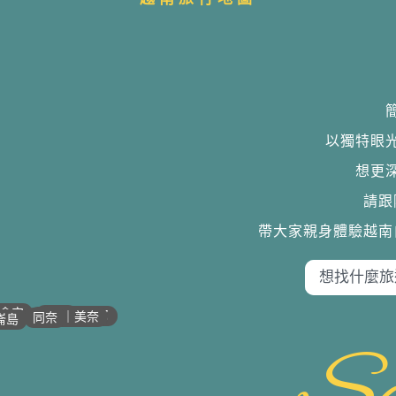
以獨特眼
想更
請跟
帶大家親身體驗越南
•
•
•
•
會安
歸仁
芽莊｜潘郎
潘切｜美奈
同奈
崙島