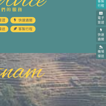
rvice
客製
行程
我們的服務
電子
簽證
快速通關
簽證
接送
客製行程
快速
通關
機場
接送
tnam