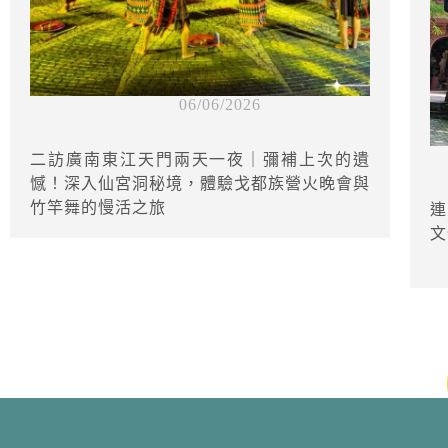
06/06/2026
二訪廣南東江天門兩天一夜｜彌補上次的遺
憾！深入仙宮洞秘境，體驗戈都族營火晚會與
竹竿舞的慢活之旅
連
文