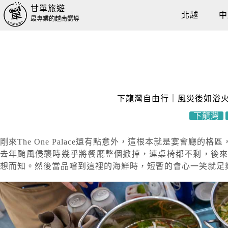
甘單旅遊
北越
中
最專業的越南嚮導
下龍灣自由行｜風災後如浴火重生
下龍灣
剛來The One Palace還有點意外，這根本就是宴會
去年颱風侵襲時幾乎將餐廳整個掀掉，連桌椅都不剩，後
想而知。然後當品嚐到這裡的海鮮時，短暫的會心一笑就足