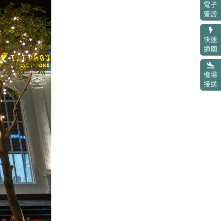
電子
簽證
快速
通關
機場
接送