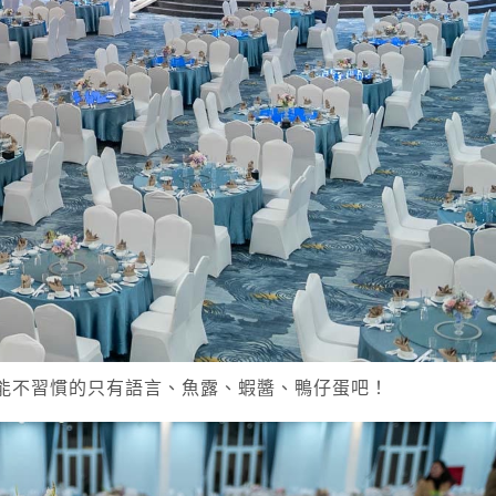
能不習慣的只有語言、魚露、蝦醬、鴨仔蛋吧！