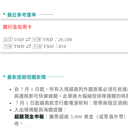
最近參考匯率
銀行及信用卡
🇺🇸
USD
⇄
🇻🇳
VND
：
26,100
🇹🇼
TWD
⇄
🇻🇳
VND
：
816
最新旅遊相關新聞
自 7 月 1 日起，所有入境越南的外國旅客必須在抵
與護照即可快速過關。此舉將大幅縮短排隊通關的時
7 月 1 日起越南航空行動電源新制：限帶兩個且須
入出境規範與海關提醒
：
超額現金申報
：攜帶超過
5,000 美金
（或等值外幣
收。