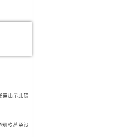
僅需出示此碼
額罰款甚至沒