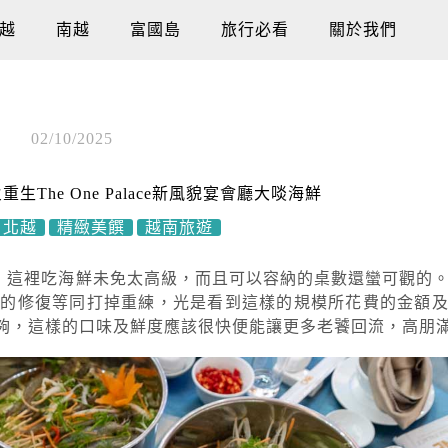
越
南越
富國島
旅行必看
關於我們
02/10/2025
The One Palace新風貌宴會廳大啖海鮮
北越
精緻美饌
越南旅遊
廳的格區，這裡吃海鮮未免太高級，而且可以容納的桌數還蠻可觀的
來的修復等同打掉重練，光是看到這樣的規模所花費的金額
夠，這樣的口味及鮮度應該很快便能讓更多老饕回流，高朋