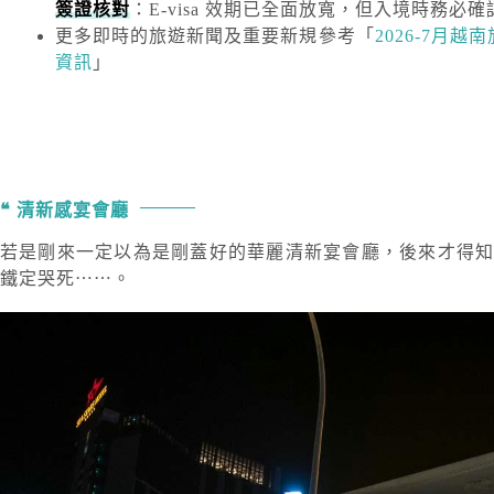
簽證核對
：E-visa 效期已全面放寬，但入境時務必確
更多即時的旅遊新聞及重要新規
參考「
2026-7月
資訊
」
清新感宴會廳
若是剛來一定以為是剛蓋好的華麗清新宴會廳，後來才得
鐵定哭死⋯⋯。