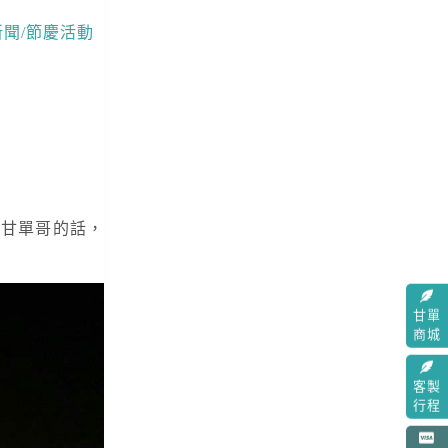
新聞/節慶活動
是甘單哥的話，
甘單
商城
客製
行程