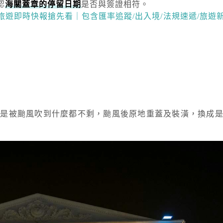
認
海關蓋章的停留日期
是否與簽證相符。
越南旅遊即時快報搶先看｜包含匯率追蹤/出入境/法規速遞/旅遊
知是被颱風吹到什麼都不剩，颱風後原地重蓋及裝潢，換成