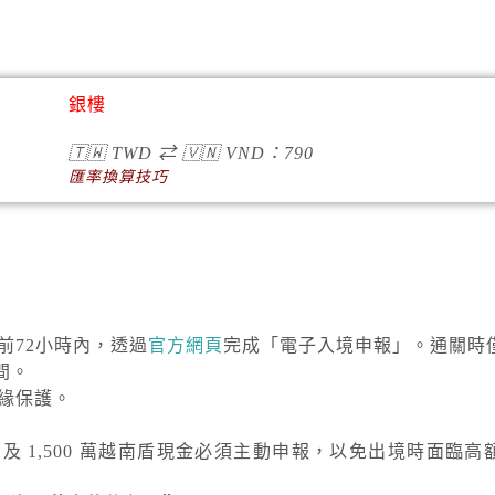
銀樓
🇹🇼
TWD
⇄
🇻🇳
VND
：790
匯率換算技巧
達前72小時內，透過
官方網頁
完成「電子入境申報」。通關時
間。
絕緣保護。
）及
1,500 萬越南盾
現金必須主動申報，以免出境時面臨高