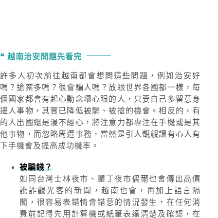
越南治安問題先看完
許多人初次前往越南都會想問這些問題，例如治安好
嗎？搶案多嗎？很會騙人嗎？放眼世界各國都一樣，每
個國家都會有起心動念壞心眼的人，只要自己多留意身
邊人事物，其實已降低被騙、被搶的機會。相反的，有
的人出國還是漫不經心，將注意力都專注在手機或是其
他事物，而忽略周遭事務，當然是引人覬覦讓有心人有
下手機會及提高成功機率。
被騙錢？
如同台灣士林夜市、墾丁夜市偶爾也會傳出高價
訛詐觀光客的新聞，越南也會，再加上語言隔
閡，很容易表錯情會錯意的情況發生，在任何消
費前記得先用計算機或紙筆表達清楚及確認，在