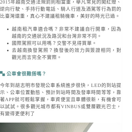
2015年越南交通法規罰則相當重，舉凡常見的闖紅燈、
逆向行駛、手持行動電話、騎人行道及酒駕等行為罰的
比臺灣還重，真心不建議租騎機車，美好的時光已過。
越南租汽車適合嗎？非常不建議自行開車，因為
越南的交通狀況及路況和台灣非常不同。
國際駕照可以用嗎？交警不見得買單。
去越南換發駕照？換發後的效力與簽證相同，對
觀光而言完全不實際。
公車會很難搭嗎？
今年到胡志明市發現公車系統進步很快，LED的到站提
示、公車位置動態、預計到站時間及發車時間等等，靠
著APP就可輕鬆掌握，車資便宜且車體很新，有機會可
以試試。很多觀光城市都有VINBUS或雙層觀光巴士，
有變得更便利了