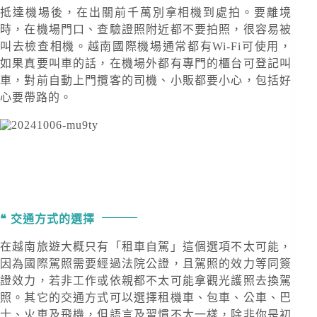
抵達機場後，在出關前千萬別拿相機到處拍。要離境
時，在機場門口、查驗證照附近都不要拍照，很容易被
叫去檢查相機。越南國際機場通常都有Wi-Fi可使用，
如果真要叫車的話，在機場外都有專門的櫃台可登記叫
車，對前自動上門攬客的司機、小販都要小心，包括好
心要帶路的。
交通方式的選擇
在越南旅遊大概只有「租車自駕」這個選項不太可能，
因為國際駕照需要經過法院公證，且駕照的效力等同簽
證效力，若非工作或依親都不太可能拿觀光護照去換駕
照。其它的交通方式可以選擇租機車、包車、公車、巴
士、火車及飛機，但語言及習慣不太一樣，除非你是初