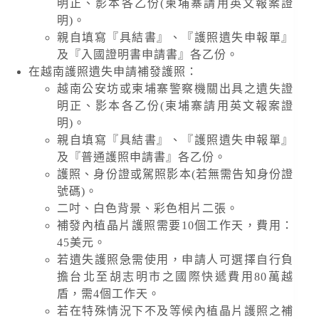
明正、影本各乙份(柬埔寨請用英文報案證
明)。
親自填寫『具結書』、『護照遺失申報單』
及『入國證明書申請書』各乙份。
在越南護照遺失申請補發護照：
越南公安坊或柬埔寨警察機關出具之遺失證
明正、影本各乙份(柬埔寨請用英文報案證
明)。
親自填寫『具結書』、『護照遺失申報單』
及『普通護照申請書』各乙份。
護照、身份證或駕照影本(若無需告知身份證
號碼)。
二吋、白色背景、彩色相片二張。
補發內植晶片護照需要10個工作天，費用：
45美元。
若遺失護照急需使用，申請人可選擇自行負
擔台北至胡志明市之國際快遞費用80萬越
盾，需4個工作天。
若在特殊情況下不及等候內植晶片護照之補