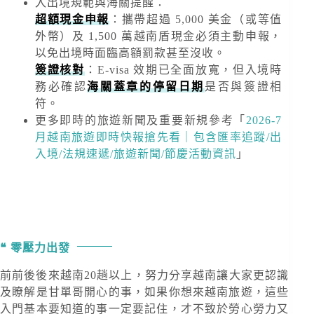
入出境規範與海關提醒
：
超額現金申報
：攜帶超過
5,000 美金
（或等值
外幣）及
1,500 萬越南盾
現金必須主動申報，
以免出境時面臨高額罰款甚至沒收。
簽證核對
：E-visa 效期已全面放寬，但入境時
務必確認
海關蓋章的停留日期
是否與簽證相
符。
更多即時的旅遊新聞及重要新規
參考「
2026-7
月越南旅遊即時快報搶先看｜包含匯率追蹤/出
入境/法規速遞/旅遊新聞/節慶活動資訊
」
零壓力出發
前前後後來越南20趟以上，努力分享越南讓大家更認識
及瞭解是甘單哥開心的事，如果你想來越南旅遊，這些
入門基本要知道的事一定要記住，才不致於勞心勞力又