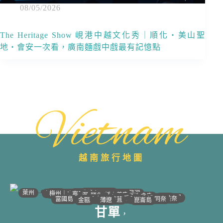
08/05/2026
The Heritage Show 峴港中越文化秀｜順化・美山聖
地・會安一次看，廣南麵戲中戲最有記憶點
Vietnam
越南旅行地圖
•
•
•
•
•
•
•
•
•
•
•
•
•
•
•
•
•
•
•
•
•
•
•
•
•
•
•
•
•
河江｜高平
•
沙壩
•
太原
•
萊州
宣光
北江｜北寧
•
•
•
安沛｜木江界
下龍灣
河內
海防｜海洋
梅州｜木州
南定｜清化
寧平
河靜｜義安
洞海
順化
峴港
會安
歸仁
邦美蜀
芽莊｜潘郎
大叻
平陽
潘切｜美奈
西寧
胡志明
同奈
頭頓
美萩
富國島
芹苴
迪石
薄遼
金甌
崑崙島
甘單
，