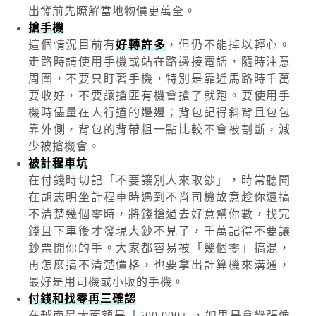
出發前先瞭解當地物價更萬全。
搶手機
這個情況目前有
好轉許多
，但仍不能掉以輕心。
走路時請使用手機或站在路邊接電話，隨時注意
周圍，不要只盯著手機，特別是靠近馬路時千萬
要收好，不要讓搶匪有機會搶了就跑。要使用手
機時儘量在人行道的邊邊；背包記得斜背且包包
靠外側，背包的背帶粗一點比較不會被割斷，減
少被搶機會。
被計程車坑
在付錢時切記「不要讓別人來取鈔」，時常聽聞
在胡志明坐計程車時遇到不肖司機故意趁你還搞
不清楚幾個零時，將錢搶過去好意幫你數，找完
錢且下車後才發現大鈔不見了，千萬記得不要讓
鈔票開你的手。大家都容易被「幾個零」搞混，
再怎麼搞不清楚價格，也要拿出計算機來溝通，
最好是用司機或小販的手機。
付錢和找零再三確認
在越南最大面額是「500,000」，如果是拿幾張像