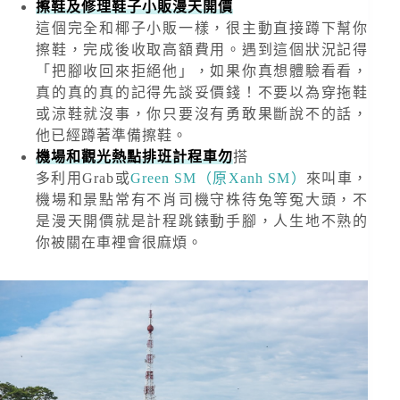
擦鞋及修理鞋子小販漫天開價
這個完全和椰子小販一樣，很主動直接蹲下幫你
擦鞋，完成後收取高額費用。遇到這個狀況記得
「把腳收回來拒絕他」，如果你真想體驗看看，
真的真的真的記得先談妥價錢！不要以為穿拖鞋
或涼鞋就沒事，你只要沒有勇敢果斷說不的話，
他已經蹲著準備擦鞋。
機場和觀光熱點排班計程車勿
搭
多利用Grab或
Green SM（原Xanh SM）
來叫車，
機場和景點常有不肖司機守株待兔等冤大頭，不
是漫天開價就是計程跳錶動手腳，人生地不熟的
你被關在車裡會很麻煩。