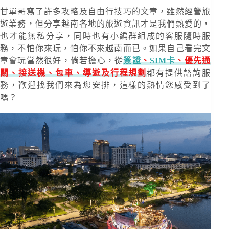
甘單哥寫了許多攻略及自由行技巧的文章，雖然經營旅
遊業務，但分享越南各地的旅遊資訊才是我們熱愛的，
也才能無私分享，同時也有小編群組成的客服隨時服
務，不怕你來玩，怕你不來越南而已。如果自己看完文
章會玩當然很好，倘若擔心，從
簽證
、
SIM卡
、優先通
關、接送機、包車、導遊及行程規劃
都有提供諮詢服
務，歡迎找我們來為您安排，這樣的熱情您感受到了
嗎？