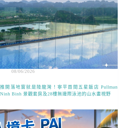
08/06/2026
推開落地窗就是陸龍灣！寧平首間五星飯店 Pullman
Ninh Binh 景觀套房及28樓無邊際泳池的山水畫視野