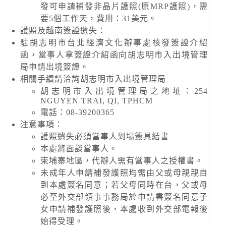
發可申請補發非晶片護照(原MRP護照)，需
要5個工作天，費用：31美元。
護照及越南簽證遺失：
駐胡志明市台北經濟文化辦事處核發簽證介紹
函，當事人拿簽證介紹函向胡志明市入出境管理
局申請出境簽證。
相關手續請洽詢胡志明市入出境管理局
胡志明市入出境管理局之地址：254
NGUYEN TRAI, QI, TPHCM
電話：08-39200365
注意事項：
護照遺失必須當事人到場簽具結書
本處將面談當事人。
柬埔寨地區，代辦人需有當事人之授權書。
未成年人申請補發護照均需由父或母親親自
到本處簽名同意；若父母同時在台，父或母
必至外交部領事事務局於申請書簽名同意子
女申請補發護照後，本處收到外交部電報後
始得受理。