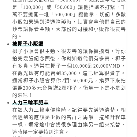
是「100,000」或「50,000」讓他指還不打緊，千
萬不要攤開一堆「500,000」讓他拿，切記！多數
小販如果遇到溝通障礙時，其實會拿他們自己的
鈔票讓你看金額，大部份的司機和小販都很友善
的。
被椰子小販誆
椰子小販會很主動、很友善的讓你擔擔看，等你
拍完幾張紀念照後，你就知道代價有多高、椰子
有多貴。通常在椰子一個10,000到20,000VND，
在觀光區有可能賣到35,000，這已經算很貴了。
通常椰子小販會算你2顆150,000元，換算下來拍
張照200多元台幣送2顆椰子，衡量一下是不是划
的來吧！
人力三輪車肥羊
在談人力三輪車價格時，記得要先溝通清楚，相
信遇到的應該是少數的害群之馬啦！這和計程車
一樣，通常途中會找很多理由換另一組來接替，
這時候一定要特別注意。