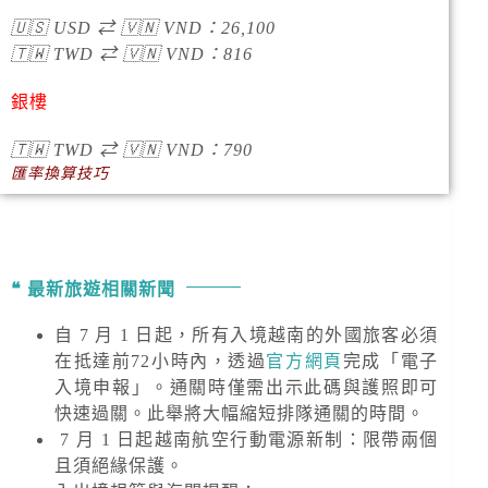
🇺🇸
USD
⇄
🇻🇳
VND
：
26,100
🇹🇼
TWD
⇄
🇻🇳
VND
：
816
銀樓
🇹🇼
TWD
⇄
🇻🇳
VND
：790
匯率換算技巧
最新旅遊相關新聞
自 7 月 1 日起，所有入境越南的外國旅客必須
在抵達前72小時內，透過
官方網頁
完成「電子
入境申報」。通關時僅需出示此碼與護照即可
快速過關。此舉將大幅縮短排隊通關的時間。
7 月 1 日起越南航空行動電源新制：限帶兩個
且須絕緣保護。