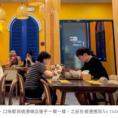
風格與菜單、口味都與峴港總店幾乎一模一樣。之前在峴港遇到Ăn Th