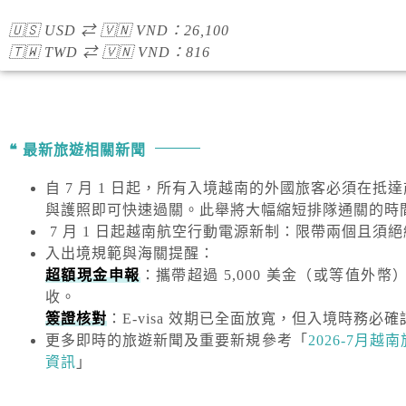
🇺🇸
USD
⇄
🇻🇳
VND
：
26,100
🇹🇼
TWD
⇄
🇻🇳
VND
：
816
最新旅遊相關新聞
自 7 月 1 日起，所有入境越南的外國旅客必須在抵
與護照即可快速過關。此舉將大幅縮短排隊通關的時
7 月 1 日起越南航空行動電源新制：限帶兩個且須
入出境規範與海關提醒
：
超額現金申報
：攜帶超過
5,000 美金
（或等值外幣
收。
簽證核對
：E-visa 效期已全面放寬，但入境時務必確
更多即時的旅遊新聞及重要新規
參考「
2026-7月
資訊
」