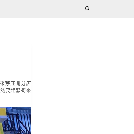
來芽莊開分店
當然要趕緊衝來