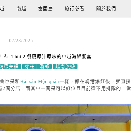
越
南越
富國島
旅行必看
關於我們
07/28/2025
n Thôi 2 餐廳原汁原味的中越海鮮饗宴
精緻美饌
芽莊｜潘郎
越南旅遊
不會也是和
Hải sản Mộc quán
一樣，都在峴港爆紅後，就直接
在芽莊有2間分店，而其中一間是可以訂位且目前還不用排隊的，