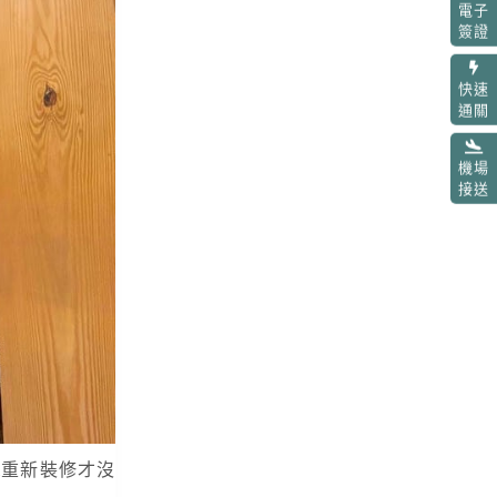
電子
簽證
快速
通關
機場
接送
ôi重新裝修才沒