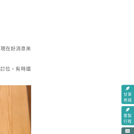
。現在好消息來
還可以訂位，有時還
甘單
商城
客製
行程