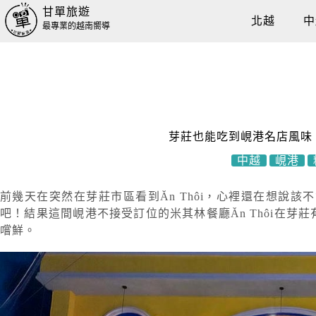
甘單旅遊
北越
中
最專業的越南嚮導
芽莊也能吃到峴港名店風味！Ă
中越
峴港
前幾天在突然在芽莊市區看到Ăn Thôi，心裡還在想說該
吧！結果這間峴港不接受訂位的米其林餐廳Ăn Thôi
嚐鮮。