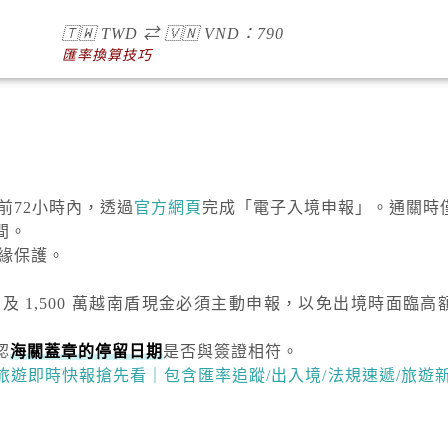
🇹🇼
TWD
⇄
🇻🇳
VND
：790
匯率換算技巧
達前72小時內，透過
官方網頁
完成「電子入境申報」。通關時
間。
絕緣保護。
）及
1,500 萬越南盾
現金必須主動申報，以免出境時面臨高
認
海關蓋章的停留日期
是否與簽證相符。
越南旅遊即時快報搶先看｜包含匯率追蹤/出入境/法規速遞/旅遊