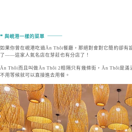
與峴港一樣的菜單
如果你曾在峴港吃過Ăn Thôi餐廳，那絕對會對它簡
了——這家人氣名店在芽莊也有分店了！
Ăn Thôi而且叫做Ăn Thôi 2相隔只有幾條街，Ăn 
不用等候就可以直接進去用餐。