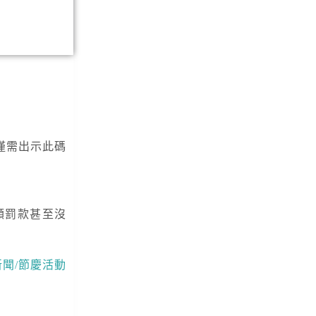
僅需出示此碼
額罰款甚至沒
新聞/節慶活動