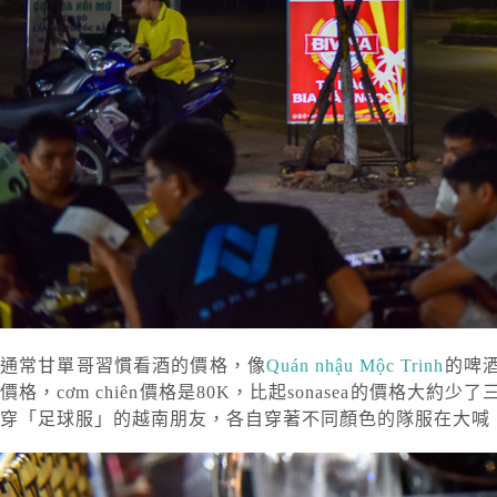
通常甘單哥習慣看酒的價格，像
Quán nhậu Mộc Trinh
的啤酒
價格，cơm chiên價格是80K，比起sonasea的價
穿「足球服」的越南朋友，各自穿著不同顏色的隊服在大喊「một, h