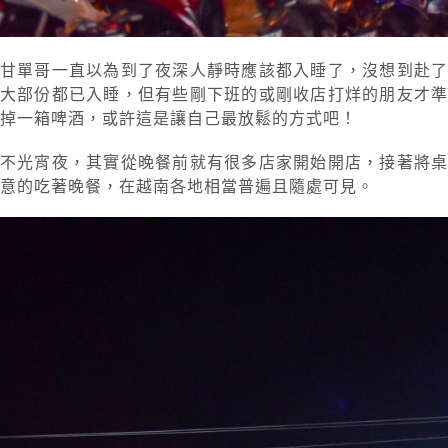
甘單哥一直以為到了夜深人靜時應該都入睡了，沒想到赴
大部份都已入睡，但有些剛下班的或剛收店打烊的朋友才
掉一箱啤酒，或許這是讓自己最放鬆的方式吧！
不光宵夜，其實從晚餐前就有很多店家開始開店，接著將
意的吃著晚餐，在越南各地相當普遍且隨處可見。