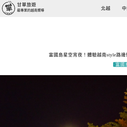
甘單旅遊
北越
中
最專業的越南嚮導
富國島星空宵夜！體驗越南style路邊愜意
富國