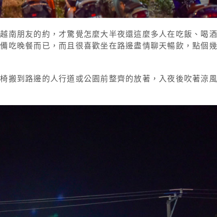
了越南朋友的約，才驚覺怎麼大半夜還這麼多人在吃飯、喝
準備吃晚餐而已，而且很喜歡坐在路邊盡情聊天暢飲，點個
桌椅搬到路邊的人行道或公園前整齊的放著，入夜後吹著涼