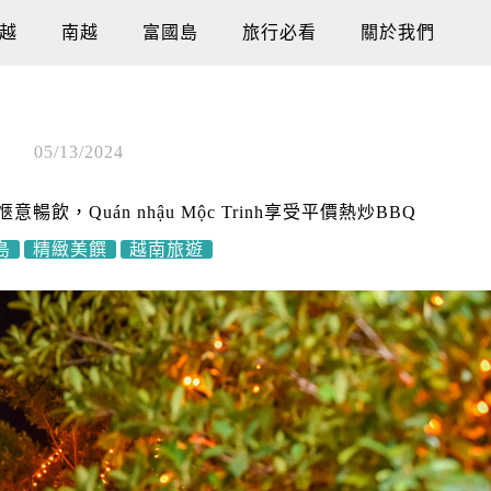
越
南越
富國島
旅行必看
關於我們
05/13/2024
暢飲，Quán nhậu Mộc Trinh享受平價熱炒BBQ
島
精緻美饌
越南旅遊