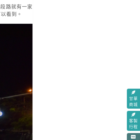
隔一段路就有一家
可以看到。
甘單
商城
客製
行程