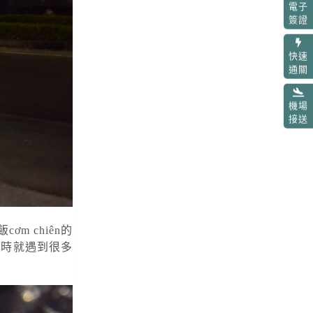
電子
簽證
快速
通關
機場
接送
m chiên的
剛到時就遇到很多