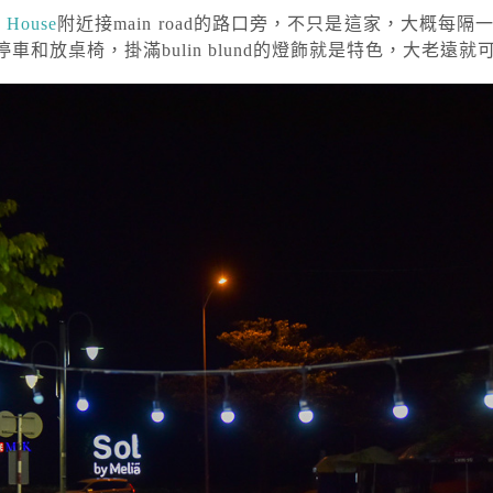
 House
附近接main road的路口旁，不只是這家，大概每
放桌椅，掛滿bulin blund的燈飾就是特色，大老遠就