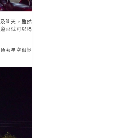
酒及聊天。雖然
幾道菜就可以喝
風頂著星空很愜