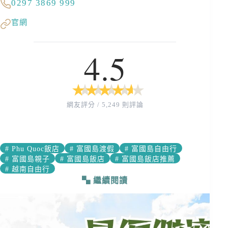
0297 3869 999
官網
4.5
★
★
★
★
★
★
★
★
★
★
網友評分 / 5,249 則評論
#
Phu Quoc飯店
#
富國島渡假
#
富國島自由行
#
富國島親子
#
富國島飯店
#
富國島飯店推薦
#
越南自由行
繼續閱讀