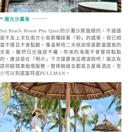
陽光沙灘海
Sol Beach House Phu Quoc的沙灘沙質蠻細的，不過還
是不及上次在南方小島那種踩著「粉」的感覺，但已相
當不錯且不會黏腳。像溫蒂待二天就說很喜歡富國島的
天氣，雖然日光強卻不曬，吹來的海風不會覺得黏黏
的，應該是在「明示」下次還要來這裡渡假吧！飯店有
提供腳踏車租借服務，整條騎過去都是五星級酒店，至
少可以到諾富特或PULLMAN。