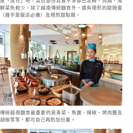
是「浪花」吧！菜色部份其實不多卻已足夠，肉類、海
鮮菜色較少，除了越南傳統麵食外，還有現煎的歐姆蛋
（幾乎是飯店必備）及現煎甜點類。
傳統越南麵食最重要的是青菜、魚露、辣椒、烤肉醬及
胡椒等等，都可自己再酌加份量。