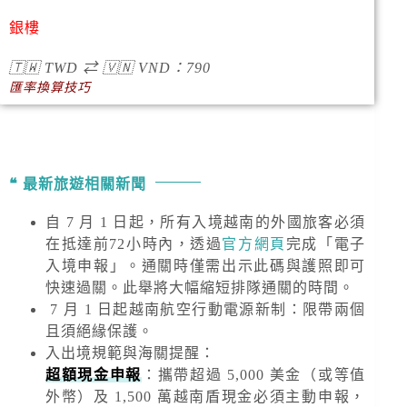
銀樓
🇹🇼
TWD
⇄
🇻🇳
VND
：790
匯率換算技巧
最新旅遊相關新聞
自 7 月 1 日起，所有入境越南的外國旅客必須
在抵達前72小時內，透過
官方網頁
完成「電子
入境申報」。通關時僅需出示此碼與護照即可
快速過關。此舉將大幅縮短排隊通關的時間。
7 月 1 日起越南航空行動電源新制：限帶兩個
且須絕緣保護。
入出境規範與海關提醒
：
超額現金申報
：攜帶超過
5,000 美金
（或等值
外幣）及
1,500 萬越南盾
現金必須主動申報，