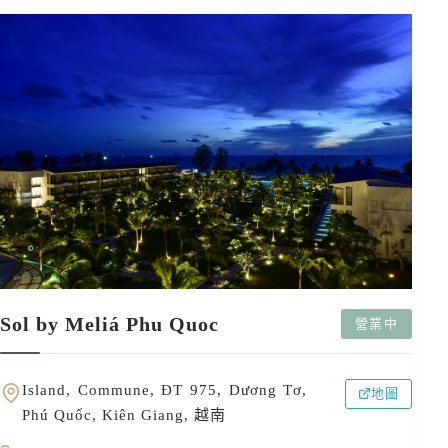
Sol by Meliá Phu Quoc
營業中
Island, Commune, ĐT 975, Dương Tơ,
地圖
Phú Quốc, Kiên Giang, 越南