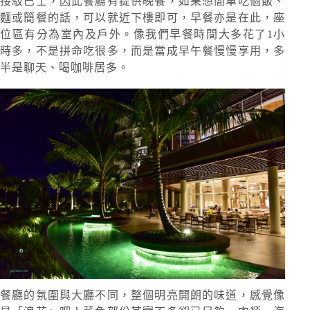
接駁巴士，因此餐廳有提供晚餐，如果想簡單吃個飯、
麵或簡餐的話，可以就近下樓即可，早餐亦是在此，座
位區有分為室內及戶外。像我們早餐時間大多花了1小
時多，不是拼命吃很多，而是當成早午餐慢慢享用，多
半是聊天、喝咖啡居多。
餐廳的氛圍與大廳不同，整個明亮開朗的味道，感覺像