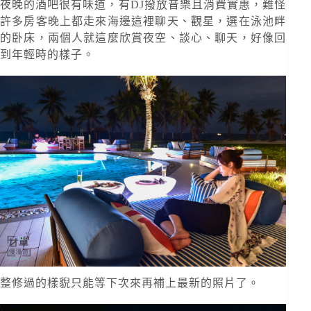
夜晚的酒吧很有味道，有DJ撥放音樂且消費實惠，難怪
許多房客晚上都走來海邊這裡聊天、觀星，選在泳池畔
的卧床，兩個人就這麼欣賞夜空、談心、聊天，好像回
到年輕時的樣子。
整修過的樣貎只能等下次來再補上最新的照片了。