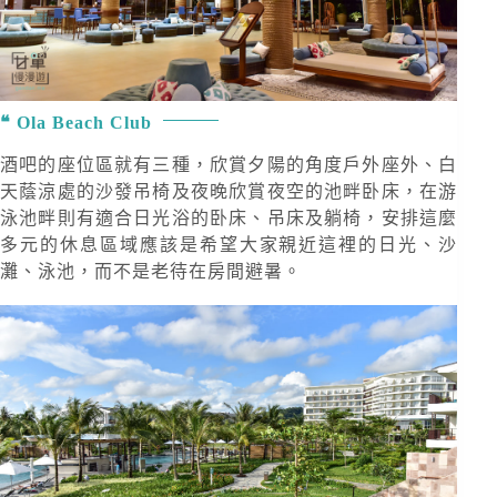
Ola Beach Club
酒吧的座位區就有三種，欣賞夕陽的角度戶外座外、白
天蔭涼處的沙發吊椅及夜晚欣賞夜空的池畔卧床，在游
泳池畔則有適合日光浴的卧床、吊床及躺椅，安排這麼
多元的休息區域應該是希望大家親近這裡的日光、沙
灘、泳池，而不是老待在房間避暑。