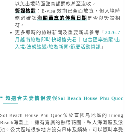
以免出境時面臨高額罰款甚至沒收。
簽證核對
：E-visa 效期已全面放寬，但入境時
務必確認
海關蓋章的停留日期
是否與簽證相
符。
更多即時的旅遊新聞及重要新規
參考「
2026-7
月越南旅遊即時快報搶先看｜包含匯率追蹤/出
入境/法規速遞/旅遊新聞/節慶活動資訊
」
超適合夫妻情侶渡假Sol Beach House Phu Quoc
Sol Beach House Phu Quoc位於富國島地區的Truong
Beach海灘上，擁有寬廣的熱帶花園、私人海灘區及泳
池。公共區域很多地方設有吊床及躺椅，可以隨時享受