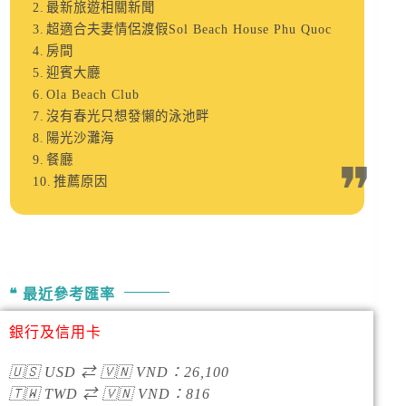
最新旅遊相關新聞
超適合夫妻情侶渡假Sol Beach House Phu Quoc
房間
迎賓大廳
Ola Beach Club
沒有春光只想發懶的泳池畔
陽光沙灘海
餐廳
推薦原因
最近參考匯率
銀行及信用卡
🇺🇸
USD
⇄
🇻🇳
VND
：
26,100
🇹🇼
TWD
⇄
🇻🇳
VND
：
816