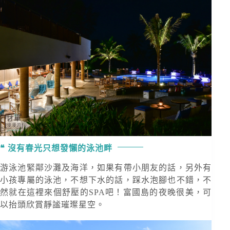
沒有春光只想發懶的泳池畔
游泳池緊鄰沙灘及海洋，如果有帶小朋友的話，另外有
小孩專屬的泳池，不想下水的話，踩水泡腳也不錯，不
然就在這裡來個舒壓的SPA吧！富國島的夜晚很美，可
以抬頭欣賞靜謐璀璨星空。