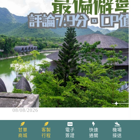
08/08/2026
猶豫過的CP值之選！Wyndham Grand Vedana Ninh
甘單
客製
電子
快速
機場
Binh Resort 評價、房型與隱形交通成本全解析
商城
行程
簽證
通關
接送