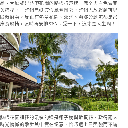
品、大廳或是熱帶花園的路標指示牌，完全與白色做完
美搭配，一整個島嶼渡假風包圍著，整個人放鬆到可以
隨時癱著，反正在熱帶花園、泳池、海灘旁到處都是吊
床及躺椅，這時再安排SPA享受一下，這才是人生啊！
熱帶花園裡種的最多的還是椰子樹與雞蛋花，難得兩人
時光慵懶的散步其中實在愜意，恰巧遇上日照強而不曬