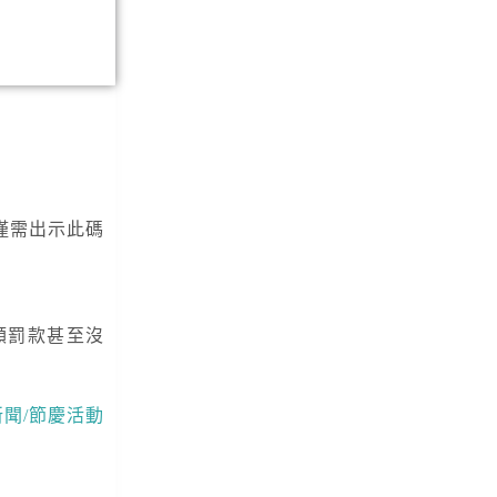
僅需出示此碼
額罰款甚至沒
新聞/節慶活動