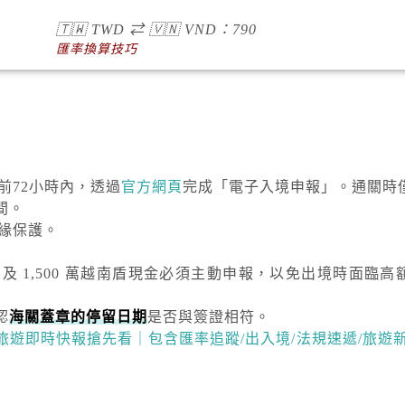
🇹🇼
TWD
⇄
🇻🇳
VND
：790
匯率換算技巧
達前72小時內，透過
官方網頁
完成「電子入境申報」。通關時
間。
絕緣保護。
）及
1,500 萬越南盾
現金必須主動申報，以免出境時面臨高
認
海關蓋章的停留日期
是否與簽證相符。
越南旅遊即時快報搶先看｜包含匯率追蹤/出入境/法規速遞/旅遊