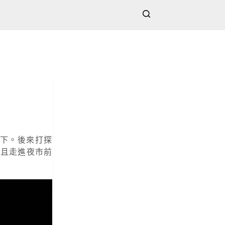
鄉下。後來打探
而且走進夜市前