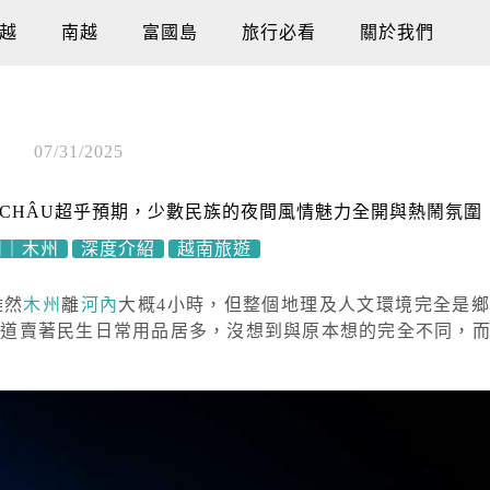
越
南越
富國島
旅行必看
關於我們
07/31/2025
C CHÂU超乎預期，少數民族的夜間風情魅力全開與熱鬧氛圍
州｜木州
深度介紹
越南旅遊
雖然
木州
離
河內
大概4小時，但整個地理及人文環境完全是
街道賣著民生日常用品居多，沒想到與原本想的完全不同，