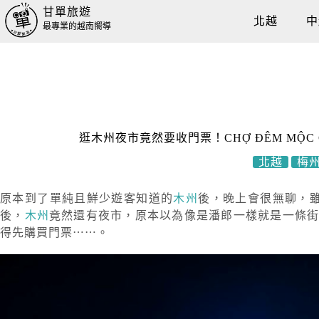
甘單旅遊
北越
中
最專業的越南嚮導
逛木州夜市竟然要收門票！CHỢ ĐÊM MỘ
北越
梅
原本到了單純且鮮少遊客知道的
木州
後，晚上會很無聊，
後，
木州
竟然還有夜市，原本以為像是潘郎一樣就是一條
得先購買門票⋯⋯。