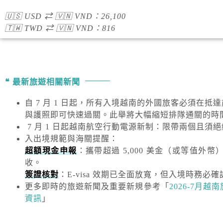
🇺🇸
USD
⇄
🇻🇳
VND
：
26,100
🇹🇼
TWD
⇄
🇻🇳
VND
：
816
最新旅遊相關新聞
自 7 月 1 日起，所有入境越南的外國旅客必須在抵
與護照即可快速過關。此舉將大幅縮短排隊通關的時
7 月 1 日起越南航空行動電源新制：限帶兩個且須
入出境規範與海關提醒
：
超額現金申報
：攜帶超過
5,000 美金
（或等值外幣
收。
簽證核對
：E-visa 效期已全面放寬，但入境時務必確
更多即時的旅遊新聞及重要新規
參考「
2026-7月
資訊
」