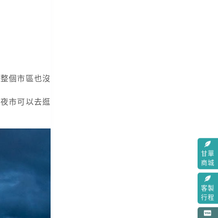
者整個市區也沒
處夜市可以去逛
甘單
商城
客製
行程