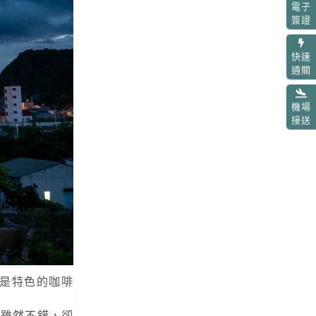
電子
簽證
快速
通關
機場
接送
是特色的咖啡
裡雖然不錯，卻