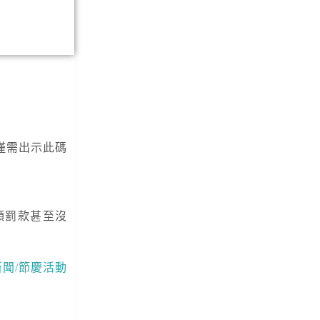
僅需出示此碼
額罰款甚至沒
新聞/節慶活動