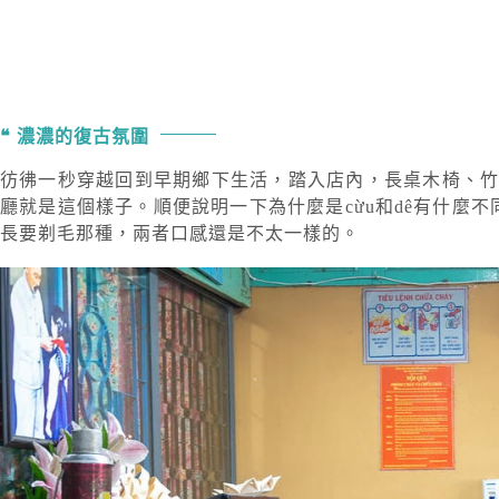
濃濃的復古氛圍
彷彿一秒穿越回到早期鄉下生活，踏入店內，長桌木椅、
廳就是這個樣子。順便說明一下為什麼是cừu和dê有什麼不
長要剃毛那種，兩者口感還是不太一樣的。