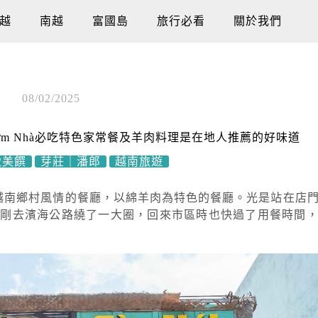
越
南越
富國島
旅行必看
關於我們
08/02/2025
́i Cơm Nhà必吃特色家常餐及羊肉料理是在地人推薦的好味道
緻美饌
芽莊｜潘郎
越南旅遊
，是一家充滿濃厚越南鄉村風情的餐廳，以綿羊肉為特色的餐廳。光是站在
於剛去濱海公路繞了一大圈，回來市區時也快過了用餐時間