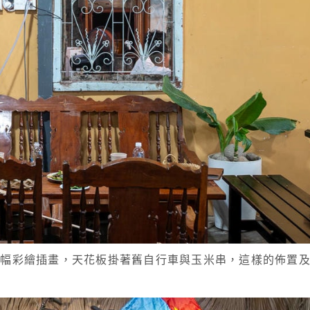
幾幅彩繪插畫，天花板掛著舊自行車與玉米串，這樣的佈置