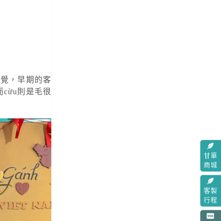
感覺，早期的客
cừu則是毛很
甘單
商城
客製
行程