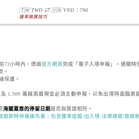
🇹🇼
TWD
⇄
🇻🇳
VND
：790
匯率換算技巧
達前72小時內，透過
官方網頁
完成「電子入境申報」。通關時
間。
絕緣保護。
）及
1,500 萬越南盾
現金必須主動申報，以免出境時面臨高
認
海關蓋章的停留日期
是否與簽證相符。
越南旅遊即時快報搶先看｜包含匯率追蹤/出入境/法規速遞/旅遊