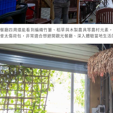
餐廳四周還能看到編織竹簍、稻草與木製農具等農村元素
會太傷荷包，非常適合想避開觀光餐廳、深入體驗當地生活