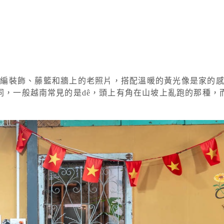
竹編裝飾、藤籃和牆上的老照片，搭配溫暖的黃光像是家的
同，一般越南常見的是dê，頭上有角在山坡上亂跑的那種，而