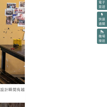
電子
簽證
快速
通關
機場
接送
及設計瞬間有越