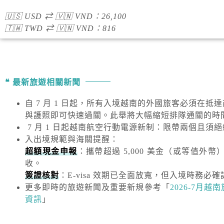
🇺🇸
USD
⇄
🇻🇳
VND
：
26,100
🇹🇼
TWD
⇄
🇻🇳
VND
：
816
最新旅遊相關新聞
自 7 月 1 日起，所有入境越南的外國旅客必須在抵
與護照即可快速過關。此舉將大幅縮短排隊通關的時
7 月 1 日起越南航空行動電源新制：限帶兩個且須
入出境規範與海關提醒
：
超額現金申報
：攜帶超過
5,000 美金
（或等值外幣
收。
簽證核對
：E-visa 效期已全面放寬，但入境時務必確
更多即時的旅遊新聞及重要新規
參考「
2026-7月
資訊
」