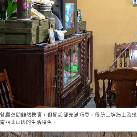
餐廳空間雖然樸實，但擺設卻充滿巧思，傳統土埆牆上及
南西北山區的生活特色。