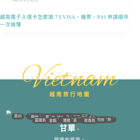
越南電子入境卡怎麼填？EVISA、機票、PAI 申請順序
一次搞懂
Vietnam
越南旅行地圖
•
•
•
•
•
•
•
•
•
•
•
•
•
•
•
•
•
•
•
•
•
•
•
•
•
•
•
•
•
河江｜高平
•
沙壩
•
太原
•
萊州
宣光
北江｜北寧
•
•
•
安沛｜木江界
下龍灣
河內
海防｜海洋
梅州｜木州
南定｜清化
寧平
河靜｜義安
洞海
順化
峴港
會安
歸仁
邦美蜀
芽莊｜潘郎
大叻
平陽
潘切｜美奈
西寧
胡志明
同奈
頭頓
美萩
富國島
芹苴
迪石
薄遼
金甌
崑崙島
甘單
，
簡單的意思。