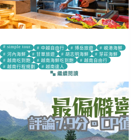
#
simple tour
#
中越自由行
#
博岳旅遊
#
峴港海鮮
#
河內海鮮
#
甘單旅遊
#
胡志明海鮮
#
芽莊海鮮
#
越南吃到飽
#
越南海鮮吃到飽
#
越南自由行
#
越南行程規劃
#
越南達人
繼續閱讀