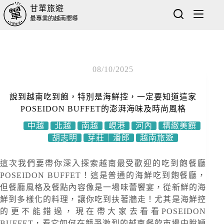
甘單旅遊
最專業的越南嚮導
08/10/2025
說到越南吃到飽，特別是海鮮控，一定要知道這家
POSEIDON BUFFET的澎湃海味及時尚風格
中越
北越
南越
峴港
河內
精緻美饌
胡志明
芽莊｜潘郎
越南旅遊
這次我們要帶你深入探索越南最受歡迎的吃到飽餐廳
POSEIDON BUFFET！這是普通的海鮮吃到飽餐廳，
但餐廳風格及餐點內容像是一場味蕾饗宴，從新鮮的海
鮮到多樣化的料理，讓你吃到扶著牆走！尤其是海鮮控
的更不能錯過，現在帶大家去看看POSEIDON
BUFFET，看它如何在競爭激烈的越南餐飲市場中脫穎