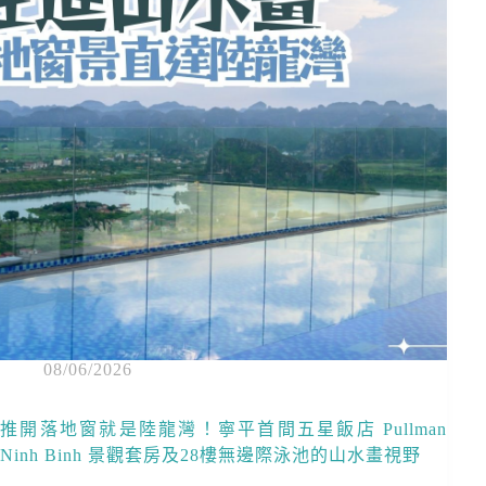
08/06/2026
推開落地窗就是陸龍灣！寧平首間五星飯店 Pullman
Ninh Binh 景觀套房及28樓無邊際泳池的山水畫視野