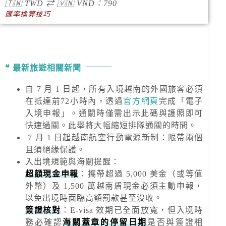
🇹🇼
TWD
⇄
🇻🇳
VND
：790
匯率換算技巧
最新旅遊相關新聞
自 7 月 1 日起，所有入境越南的外國旅客必須
在抵達前72小時內，透過
官方網頁
完成「電子
入境申報」。通關時僅需出示此碼與護照即可
快速過關。此舉將大幅縮短排隊通關的時間。
7 月 1 日起越南航空行動電源新制：限帶兩個
且須絕緣保護。
入出境規範與海關提醒
：
超額現金申報
：攜帶超過
5,000 美金
（或等值
外幣）及
1,500 萬越南盾
現金必須主動申報，
以免出境時面臨高額罰款甚至沒收。
簽證核對
：E-visa 效期已全面放寬，但入境時
務必確認
海關蓋章的停留日期
是否與簽證相