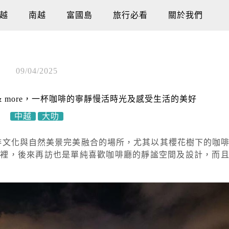
越
南越
富國島
旅行必看
關於我們
09/04/2025
e & more，一杯咖啡的寧靜慢活時光及感受生活的美好
中越
大叻
，而是將咖啡文化與自然美景完美融合的場所，尤其以其櫻花樹下的
這裡，後來再訪也是單純喜歡咖啡廳的靜謐空間及設計，而