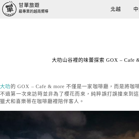
甘單旅遊
北越
中
最專業的越南嚮導
大叻山谷裡的味蕾探索 GOX – Caf
大叻
的 GOX – Cafe & more 不僅是一家咖啡廳
不過第一次來訪時並非為了櫻花而來，純粹誤打誤撞來到
獵犬和喜樂蒂在咖啡廳裡陪伴客人。