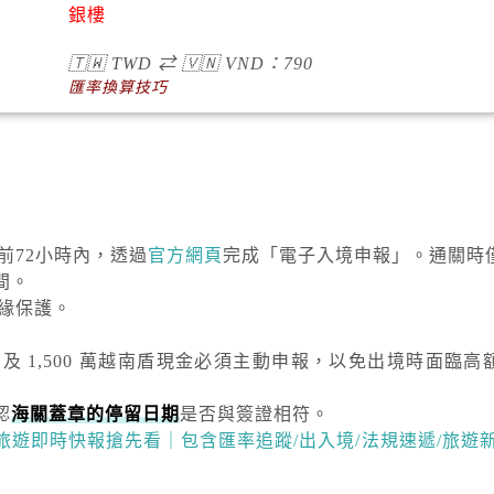
銀樓
🇹🇼
TWD
⇄
🇻🇳
VND
：790
匯率換算技巧
達前72小時內，透過
官方網頁
完成「電子入境申報」。通關時
間。
絕緣保護。
）及
1,500 萬越南盾
現金必須主動申報，以免出境時面臨高
認
海關蓋章的停留日期
是否與簽證相符。
越南旅遊即時快報搶先看｜包含匯率追蹤/出入境/法規速遞/旅遊