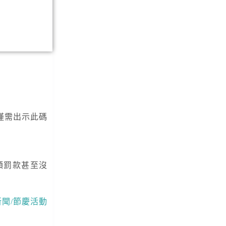
僅需出示此碼
額罰款甚至沒
新聞/節慶活動