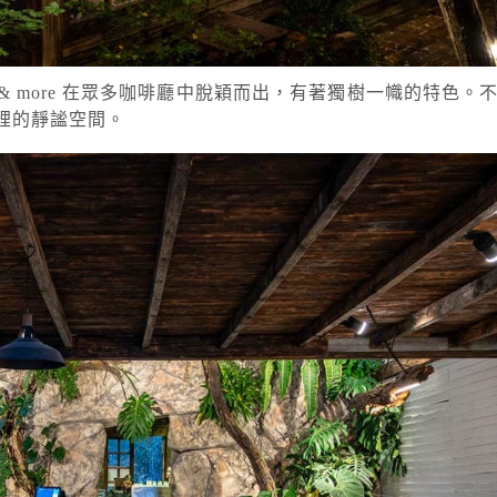
e & more 在眾多咖啡廳中脫穎而出，有著獨樹一幟的特色
裡的靜謐空間。