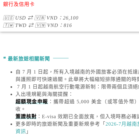
銀行及信用卡
🇺🇸
USD
⇄
🇻🇳
VND
：
26,100
🇹🇼
TWD
⇄
🇻🇳
VND
：
816
最新旅遊相關新聞
自 7 月 1 日起，所有入境越南的外國旅客必須在抵
與護照即可快速過關。此舉將大幅縮短排隊通關的時
7 月 1 日起越南航空行動電源新制：限帶兩個且須
入出境規範與海關提醒
：
超額現金申報
：攜帶超過
5,000 美金
（或等值外幣
收。
簽證核對
：E-visa 效期已全面放寬，但入境時務必確
更多即時的旅遊新聞及重要新規
參考「
2026-7月
資訊
」