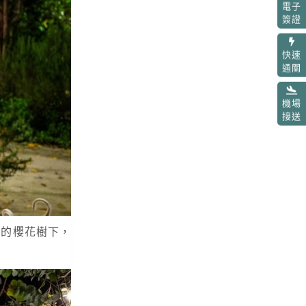
電子
簽證
快速
通關
機場
接送
盛開的櫻花樹下，