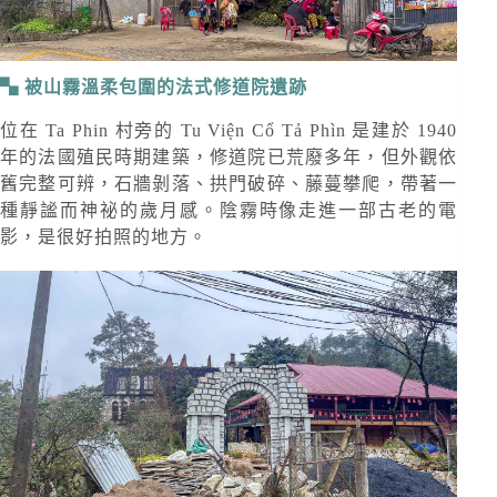
被山霧溫柔包圍的法式修道院遺跡
位在 Ta Phin 村旁的 Tu Viện Cổ Tả Phìn 是建於 1940
年的法國殖民時期建築，修道院已荒廢多年，但外觀依
舊完整可辨，石牆剝落、拱門破碎、藤蔓攀爬，帶著一
種靜謐而神祕的歲月感。陰霧時像走進一部古老的電
影，是很好拍照的地方。