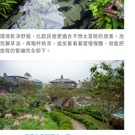
環境乾淨舒服，比起民宿更適合不想太冒險的旅客。泡
完藥草浴，再喝杯熱茶，或坐著看著雲慢慢飄，就能把
旅程的緊繃完全卸下。