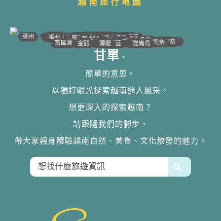
越南旅行地圖
•
•
•
•
•
•
•
•
•
•
•
•
•
•
•
•
•
•
•
•
•
•
•
•
•
•
•
•
•
河江｜高平
•
沙壩
•
太原
•
萊州
宣光
北江｜北寧
•
•
•
安沛｜木江界
下龍灣
河內
海防｜海洋
梅州｜木州
南定｜清化
寧平
河靜｜義安
洞海
順化
峴港
會安
歸仁
邦美蜀
芽莊｜潘郎
大叻
平陽
潘切｜美奈
西寧
胡志明
同奈
頭頓
美萩
富國島
芹苴
迪石
薄遼
金甌
崑崙島
甘單
，
簡單的意思。
以獨特眼光探索越南迷人風采，
想更深入的探索越南？
請跟隨我們的腳步，
帶大家親身體驗越南自然、美食、文化散發的魅力。