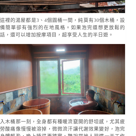
這裡的湯屋都是3、4個圓桶一間，純莫有30個木桶，設
備簡單卻有強烈的在地風格。如果泡完還想更放鬆的
話，還可以增加按摩項目，超享受人生的半日遊。
入木桶那一刻，全身都有種暖流竄開的舒坦感，尤其疲
勞酸痛像慢慢被溶掉，微微流汗讓代謝效果變好，泡完