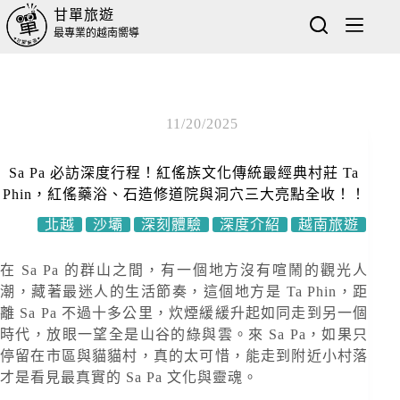
甘單旅遊
最專業的越南嚮導
11/20/2025
Sa Pa 必訪深度行程！紅傜族文化傳統最經典村莊 Ta
Phin，紅傜藥浴、石造修道院與洞穴三大亮點全收！！
北越
沙壩
深刻體驗
深度介紹
越南旅遊
在 Sa Pa 的群山之間，有一個地方沒有喧鬧的觀光人
潮，藏著最迷人的生活節奏，這個地方是 Ta Phin，距
離 Sa Pa 不過十多公里，炊煙緩緩升起如同走到另一個
時代，放眼一望全是山谷的綠與雲。來 Sa Pa，如果只
停留在市區與貓貓村，真的太可惜，能走到附近小村落
才是看見最真實的 Sa Pa 文化與靈魂。