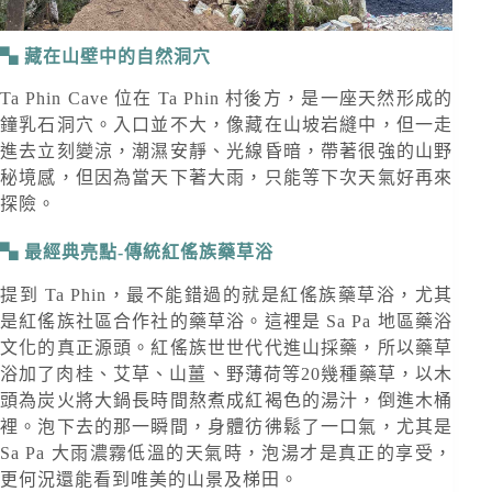
藏在山壁中的自然洞穴
Ta Phin Cave 位在 Ta Phin 村後方，是一座天然形成的
鐘乳石洞穴。入口並不大，像藏在山坡岩縫中，但一走
進去立刻變涼，潮濕安靜、光線昏暗，帶著很強的山野
秘境感，但因為當天下著大雨，只能等下次天氣好再來
探險。
最經典亮點-傳統紅傜族藥草浴
提到 Ta Phin，最不能錯過的就是紅傜族藥草浴，尤其
是紅傜族社區合作社的藥草浴。這裡是 Sa Pa 地區藥浴
文化的真正源頭。紅傜族世世代代進山採藥，所以藥草
浴加了肉桂、艾草、山薑、野薄荷等20幾種藥草，以木
頭為炭火將大鍋長時間熬煮成紅褐色的湯汁，倒進木桶
裡。泡下去的那一瞬間，身體彷彿鬆了一口氣，尤其是
Sa Pa 大雨濃霧低溫的天氣時，泡湯才是真正的享受，
更何況還能看到唯美的山景及梯田。