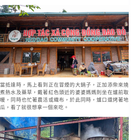
當抵達時，馬上看到正在冒煙的大鍋子，正加添柴來燒
煮熱水及藥草，戴著紅色頭近的婆婆媽媽則坐在爐前取
暖，同時也忙著農活或織布，於此同時，爐口還烤著地
瓜，看了就很想拿一個來吃。