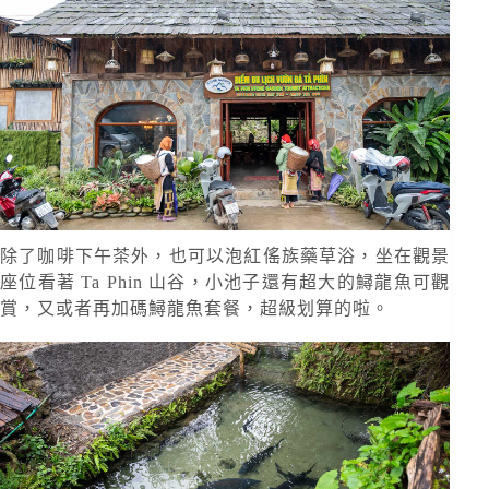
除了咖啡下午茶外，也可以泡紅傜族藥草浴，坐在觀景
座位看著 Ta Phin 山谷，小池子還有超大的鱘龍魚可觀
賞，又或者再加碼鱘龍魚套餐，超級划算的啦。