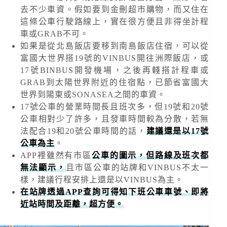
去不少車資。假如要到金刪超市購物，而又住在
這條公車行駛路線上，實在很方便且非得坐計程
車或GRAB不可。
如果是從北島飯店要移到南島飯店住宿，可以從
富國大世界搭19號的VINBUS開往洲際飯店，或
17號BINBUS開發機場，之後再輚搭計程車或
GRAB到太陽世界附近的住宿點，已節省富國大
世界到陽東或SONASEA之間的車資。
17號公車的營業時間長且班次多，但19號和20號
公車相對少了許多，且發車時間較為分散，若無
法配合19和20號公車時間的話，
建議還是以17號
公車為主
。
APP裡雖然有市區
公車的圖示，但路線及班次都
無法顯示，
且市區公車的站牌和VINBUS不太一
樣，建議行程安排上還是以VINBUS為主。
在站牌透過APP查詢可得知下班公車車號、即將
近站時間及距離，超方便。