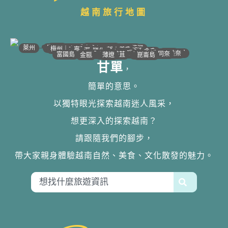
越南旅行地圖
•
•
•
•
•
•
•
•
•
•
•
•
•
•
•
•
•
•
•
•
•
•
•
•
•
•
•
•
•
河江｜高平
•
沙壩
•
太原
•
萊州
宣光
北江｜北寧
•
•
•
安沛｜木江界
下龍灣
河內
海防｜海洋
梅州｜木州
南定｜清化
寧平
河靜｜義安
洞海
順化
峴港
會安
歸仁
邦美蜀
芽莊｜潘郎
大叻
平陽
潘切｜美奈
西寧
胡志明
同奈
頭頓
美萩
富國島
芹苴
迪石
薄遼
金甌
崑崙島
甘單
，
簡單的意思。
以獨特眼光探索越南迷人風采，
想更深入的探索越南？
請跟隨我們的腳步，
帶大家親身體驗越南自然、美食、文化散發的魅力。