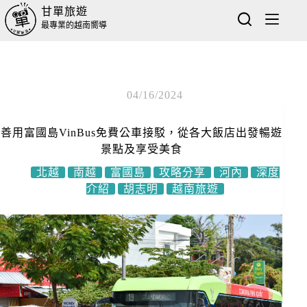
甘單旅遊
最專業的越南嚮導
04/16/2024
善用富國島VinBus免費公車接駁，從各大飯店出發暢遊
景點及享受美食
北越
南越
富國島
攻略分享
河內
深度
介紹
胡志明
越南旅遊