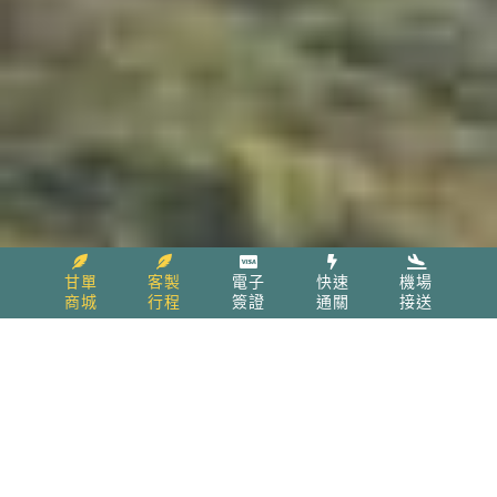
甘單
客製
電子
快速
機場
商城
行程
簽證
通關
接送