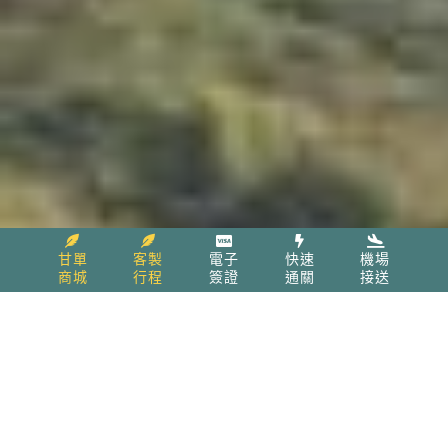
甘單
客製
電子
快速
機場
商城
行程
簽證
通關
接送