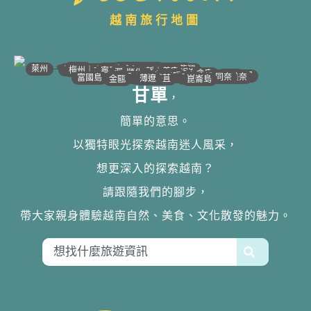
越南旅行地圖
•
•
•
•
•
•
•
•
•
•
•
•
•
•
•
•
•
•
•
•
•
•
•
•
•
•
•
•
•
河江｜高平
•
沙壩
•
太原
•
萊州
宣光
北江｜北寧
•
•
•
安沛｜木江界
下龍灣
河內
海防｜海洋
梅州｜木州
南定｜清化
寧平
河靜｜義安
洞海
順化
峴港
會安
歸仁
邦美蜀
芽莊｜潘郎
大叻
平陽
潘切｜美奈
西寧
胡志明
同奈
頭頓
美萩
富國島
芹苴
迪石
薄遼
金甌
崑崙島
甘單
，
簡單的意思。
以獨特眼光探索越南迷人風采，
想更深入的探索越南？
請跟隨我們的腳步，
帶大家親身體驗越南自然、美食、文化散發的魅力。