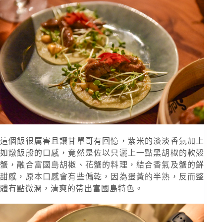
這個飯很厲害且讓甘單哥有回憶，紫米的淡淡香氣加上
如燉飯般的口感，竟然是佐以只灑上一點黑胡椒的軟殻
蟹，融合富國島胡椒、花蟹的料理，結合香氣及蟹的鮮
甜感，原本口感會有些偏乾，因為蛋黃的半熟，反而整
體有點微潤，清爽的帶出富國島特色。