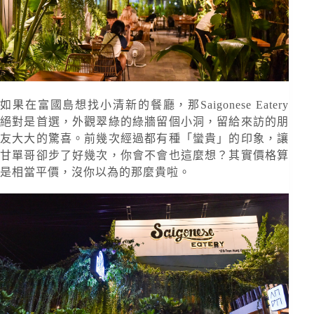
如果在富國島想找小清新的餐廳，那Saigonese Eatery
絕對是首選，外觀翠綠的綠牆留個小洞，留給來訪的朋
友大大的驚喜。前幾次經過都有種「蠻貴」的印象，讓
甘單哥卻步了好幾次，你會不會也這麼想？其實價格算
是相當平價，沒你以為的那麼貴啦。