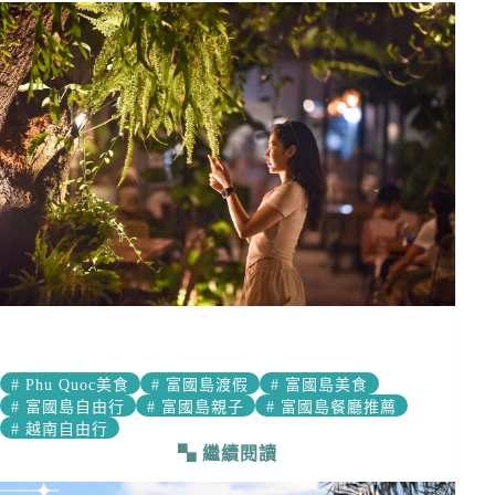
#
Phu Quoc美食
#
富國島渡假
#
富國島美食
#
富國島自由行
#
富國島親子
#
富國島餐廳推薦
#
越南自由行
繼續閱讀