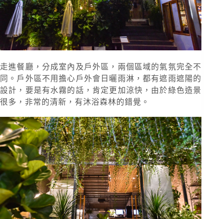
走進餐廳，分成室內及戶外區，兩個區域的氣氛完全不
同。戶外區不用擔心戶外會日曬雨淋，都有遮雨遮陽的
設計，要是有水霧的話，肯定更加涼快，由於綠色造景
很多，非常的清新，有沐浴森林的錯覺。