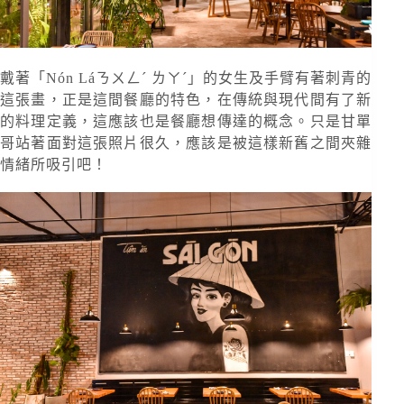
戴著「Nón Láㄋㄨㄥˊ ㄌㄚˊ」的女生及手臂有著刺青的
這張畫，正是這間餐廳的特色，在傳統與現代間有了新
的料理定義，這應該也是餐廳想傳達的概念。只是甘單
哥站著面對這張照片很久，應該是被這樣新舊之間夾雜
情緒所吸引吧！