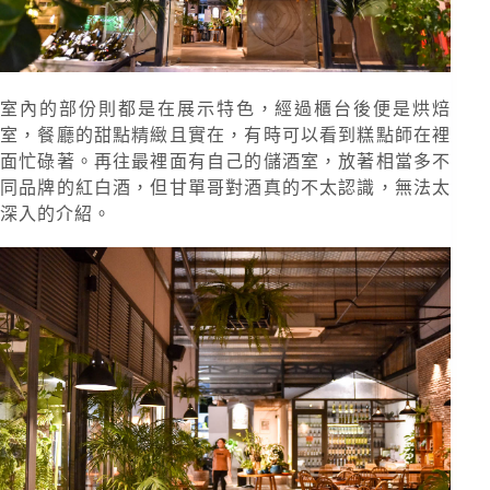
室內的部份則都是在展示特色，經過櫃台後便是烘焙
室，餐廳的甜點精緻且實在，有時可以看到糕點師在裡
面忙碌著。再往最裡面有自己的儲酒室，放著相當多不
同品牌的紅白酒，但甘單哥對酒真的不太認識，無法太
深入的介紹。