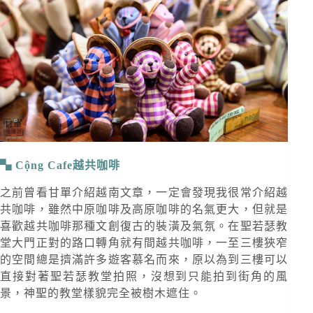
Cộng Cafe越共咖啡
之前曾看甘單介紹越南文章，一定會發現我很常介紹越
共咖啡，雖然中原咖啡及高原咖啡的名氣更大，但就是
喜歡越共咖啡那種文創復古的裝潢及氣氛。在聖若瑟教
堂大門正對的路口轉角就有間越共咖啡，一至三樓狹窄
的空間總是擠滿許多遊客慕名而來，原以為到三樓可以
直接對著聖若瑟教堂拍照，沒想到只能拍到街角的風
景，神聖的教堂樣貌完全被樹木遮住。