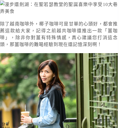
除了越南咖啡外，椰子咖啡可是甘單的心頭好，都會推
薦這款給大家，記得之前越共咖啡還推出一款「薑咖
啡」，除非你對薑有特殊情感，真心建議您打消這念
頭，那薑咖啡的難喝經驗到現在還記憶深刻啊！