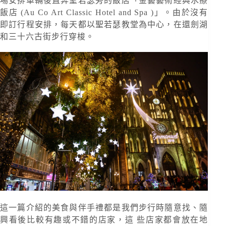
場安排車輛後直奔聖若瑟旁的飯店「金藝藝術經典水療
飯店 (Au Co Art Classic Hotel and Spa )」。由於沒有
即訂行程安排，每天都以聖若瑟教堂為中心，在還劍湖
和三十六古街步行穿梭。
這一篇介紹的美食與伴手禮都是我們步行時隨意找、隨
興看後比較有趣或不錯的店家，這 些店家都會放在地