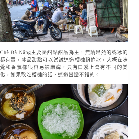
Chè Đà Nẵng主要是甜點甜品為主，無論是熱的或冰的
都有賣，冰品甜點可以試試這道榴槤粉條冰，大概在味
覺和香氣都很容易被麻痺，只有口感上會有不同的變
化，如果敢吃榴槤的話，這道蠻蠻不錯的。