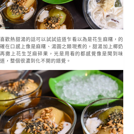
喜歡熱甜湯的話可以試試這道乍看以為是花生麻糬，的
確在口感上像是麻糬、湯圓之類現煮的，甜湯加上椰奶
再撒上花生芝麻碎果，光是用看的都感覺像是聞到味
道，整個很濃到化不開的錯覺。