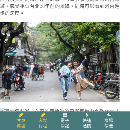
遊，感受相似台北20年前的風貌，同時可以看到河內進
步的速度。
甘單
客製
電子
快速
機場
商城
行程
簽證
通關
接送