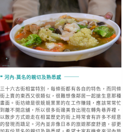
河內-莫名的親切及熟悉感
三十六古街相當特別，每條街都有各自的特色，而同條
街上賣的東西又很類似，很難想像鄰居一起搶生意那種
畫面。街坊總是很競競業業的在工作賺錢，應該常常忙
到離不開店舖，所以很多街邊美食出現在轉角巷弄裡，
以散步方式遊走在相當歷史的街上時常會有許多不經意
的發現而躊足。河內並非像日本的旅遊那麼舒適，卻更
加有份莫名的親切及熟悉感，希望大家有機會來河內旅