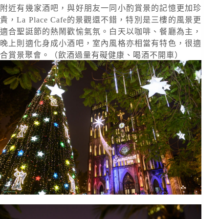
附近有幾家酒吧，與好朋友一同小酌賞景的記憶更加珍
貴，La Place Cafe的景觀還不錯，特別是三樓的風景更
適合聖誔節的熱鬧歡愉氣氛。白天以咖啡、餐廳為主，
晚上則適化身成小酒吧，室內風格亦相當有特色，很適
合賞景聚會。（飲酒過量有礙健康、喝酒不開車）