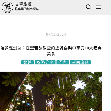
甘單旅遊
最專業的越南嚮導
07/11/2024
漫步還劍湖：在聖若瑟教堂的聖誕喜樂中享受10大巷弄
美食
北越
攻略分享
河內
越南旅遊