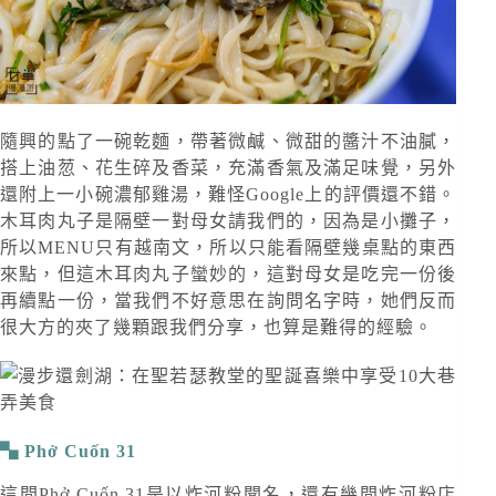
隨興的點了一碗乾麵，帶著微鹹、微甜的醬汁不油膩，
搭上油䓤、花生碎及香菜，充滿香氣及滿足味覺，另外
還附上一小碗濃郁雞湯，難怪Google上的評價還不錯。
木耳肉丸子是隔壁一對母女請我們的，因為是小攤子，
所以MENU只有越南文，所以只能看隔壁幾桌點的東西
來點，但這木耳肉丸子蠻妙的，這對母女是吃完一份後
再續點一份，當我們不好意思在詢問名字時，她們反而
很大方的夾了幾顆跟我們分享，也算是難得的經驗。
Phở Cuốn 31
這間Phở Cuốn 31是以炸河粉聞名，還有幾間炸河粉店