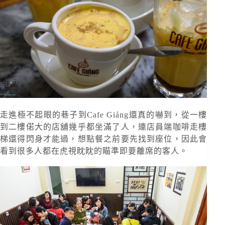
走進極不起眼的巷子到Cafe Giảng還真的嚇到，從一樓
到二樓偌大的店舖幾乎都坐滿了人，連店員端咖啡走樓
梯還得閃身才能過，想點餐之前要先找到座位，因此會
看到很多人都在虎視眈眈的瞄準即要離席的客人。