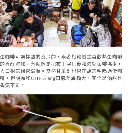
蛋咖啡可選擇熱的及冷的，兩者相較還是喜歡熱蛋咖啡
的香醇濃郁，有點像是把布丁溶化後和濃縮咖啡混搭，
入口相當綿密滑順。當然甘單哥也曾在胡志明喝過蛋咖
啡，但明顯和Cafe Giảng口感差異頗大，完全是偏甜且
香氣不足。