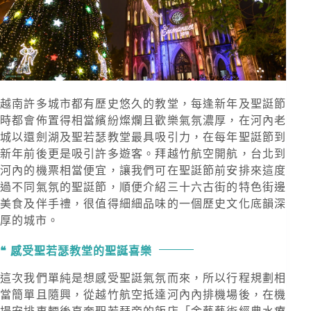
越南許多城市都有歷史悠久的教堂，每逢新年及聖誔節
時都會佈置得相當繽紛燦爛且歡樂氣氛濃厚，在河內老
城以還劍湖及聖若瑟教堂最具吸引力，在每年聖誔節到
新年前後更是吸引許多遊客。拜越竹航空開航，台北到
河內的機票相當便宜，讓我們可在聖誔節前安排來這度
過不同氣氛的聖誔節，順便介紹三十六古街的特色街邊
美食及伴手禮，很值得細細品味的一個歷史文化底韻深
厚的城市。
感受聖若瑟教堂的聖誕喜樂
這次我們單純是想感受聖誔氣氛而來，所以行程規劃相
當簡單且隨興，從越竹航空抵達河內內排機場後，在機