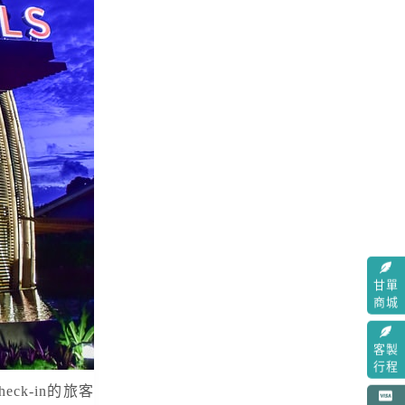
甘單
商城
客製
行程
k-in的旅客