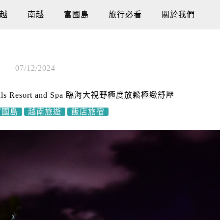
越
南越
富國島
旅行必看
關於我們
07/12/2024
s Resort and Spa 臨海大視野極度放鬆極緻舒壓
富國島
越南旅遊
飯店旅宿