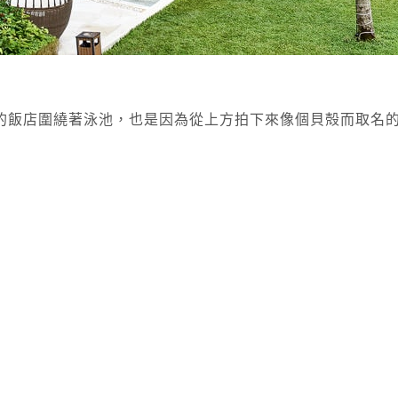
形的飯店圍繞著泳池，也是因為從上方拍下來像個貝殻而取名