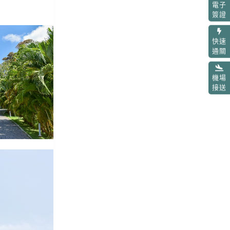
電子
簽證
快速
通關
機場
接送