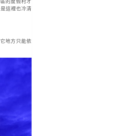
郊區的度假村才
於是這裡也冷清
其它地方只能依