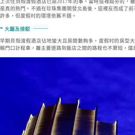
上次住貝殻渡假酒店已是2017年的事，當時這裡超夯的，
是真的熱門。不過在珍珠集團開發北島後，這裡反而成了前
許多，但度假村的環境依舊不錯。
大廳及接駁
早期貝殻渡假酒店佔地蠻大且房間數夠多，度假村的房型
賴門口計程車，離主要道路到飯店之間的路程也不算短，還