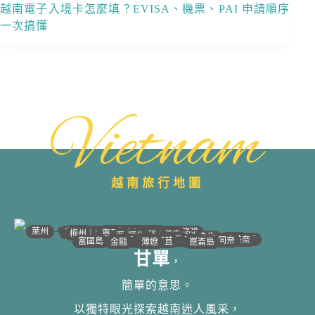
越南電子入境卡怎麼填？EVISA、機票、PAI 申請順序
一次搞懂
Vietnam
越南旅行地圖
•
•
•
•
•
•
•
•
•
•
•
•
•
•
•
•
•
•
•
•
•
•
•
•
•
•
•
•
•
河江｜高平
•
沙壩
•
太原
•
萊州
宣光
北江｜北寧
•
•
•
安沛｜木江界
下龍灣
河內
海防｜海洋
梅州｜木州
南定｜清化
寧平
河靜｜義安
洞海
順化
峴港
會安
歸仁
邦美蜀
芽莊｜潘郎
大叻
平陽
潘切｜美奈
西寧
胡志明
同奈
頭頓
美萩
富國島
芹苴
迪石
薄遼
金甌
崑崙島
甘單
，
簡單的意思。
以獨特眼光探索越南迷人風采，