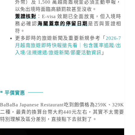
外幣）及
1,500 萬越南盾
現金必須主動申報，
以免出境時面臨高額罰款甚至沒收。
簽證核對
：E-visa 效期已全面放寬，但入境時
務必確認
海關蓋章的停留日期
是否與簽證相
符。
更多即時的旅遊新聞及重要新規
參考「
2026-7
月越南旅遊即時快報搶先看｜包含匯率追蹤/出
入境/法規速遞/旅遊新聞/節慶活動資訊
」
平價實惠
BaBaBa Japanese Restaurant吃到飽價格為259K、329K
二種，最貴的換算台幣大約440元左右，其實不太需要
特別理解及區分差別，直接點下去就對了。