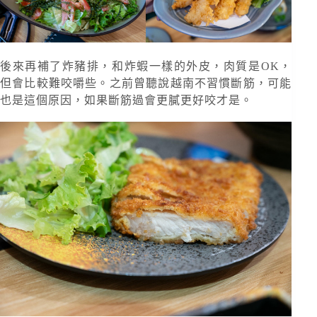
後來再補了炸豬排，和炸蝦一樣的外皮，肉質是OK，
但會比較難咬嚼些。之前曾聽說越南不習慣斷筋，可能
也是這個原因，如果斷筋過會更膩更好咬才是。