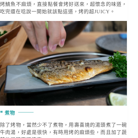
烤鯖魚不麻煩，直接點餐會烤好送來，超懷念的味道，
吃完還在唸說一開始就該點這道，烤的超JUICY。
煮物
除了烤物，當然少不了煮物，用壽喜燒的湯頭煮了一碗
牛肉湯，好處是很快，有時用烤的麻煩些，而且加了蔬