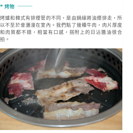
烤物
烤爐和韓式有排煙管的不同，是由鍋緣將油煙排走，所
以不至於會瀰漫在室內。我們點了幾種牛肉，肉片厚度
和肉質都不錯，相當有口感，搭附上的日沾醬油很合
拍。