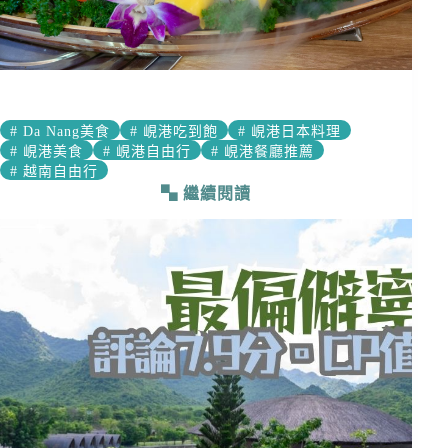
#
Da Nang美食
#
峴港吃到飽
#
峴港日本料理
#
峴港美食
#
峴港自由行
#
峴港餐廳推薦
#
越南自由行
繼續閱讀