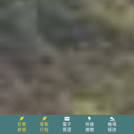
甘單
客製
電子
快速
機場
商城
行程
簽證
通關
接送