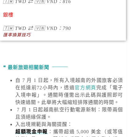
🇹🇼
TWD
⇄
🇻🇳
VND
：
816
銀樓
🇹🇼
TWD
⇄
🇻🇳
VND
：790
匯率換算技巧
最新旅遊相關新聞
自 7 月 1 日起，所有入境越南的外國旅客必須
在抵達前72小時內，透過
官方網頁
完成「電子
入境申報」。通關時僅需出示此碼與護照即可
快速過關。此舉將大幅縮短排隊通關的時間。
7 月 1 日起越南航空行動電源新制：限帶兩個
且須絕緣保護。
入出境規範與海關提醒
：
超額現金申報
：攜帶超過
5,000 美金
（或等值