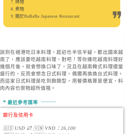
烤物
煮物
關於BaBaBa Japanese Restaurant
說到在峴港吃日本料理，起初也半信半疑，都出國來越
南了，應該要吃越南料理，對吧！等你連吃越南料理好
幾個月後，就會想換口味了，況且在越南韓式料理還蠻
盛行的，反而會想念日式料理，偶爾再換換台式料理。
而這家日式料理是吃到飽類型，用餐價格算是便宜，料
肉內容也很物超所值哦。
最近參考匯率
銀行及信用卡
🇺🇸
USD
⇄
🇻🇳
VND
：
26,100