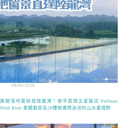
08/06/2026
推開落地窗就是陸龍灣！寧平首間五星飯店 Pullman
Ninh Binh 景觀套房及28樓無邊際泳池的山水畫視野