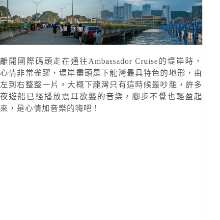
離開國際碼頭走在通往Ambassador Cruise的堤岸時，
心情非常雀躍，堤岸盡頭是下龍灣最具特色的地形，由
左到右整整一片。大概下龍灣只有這時候最吵雜，許多
夜遊船已經播放震耳欲聾的音樂，腳步不覺也輕盈起
來，是心情加音樂的嗨吧！