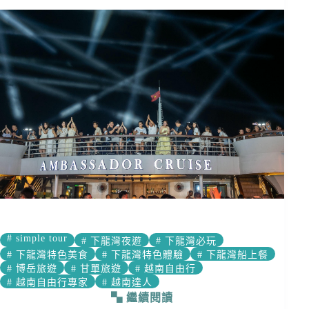
#
simple tour
#
下龍灣夜遊
#
下龍灣必玩
#
下龍灣特色美食
#
下龍灣特色體驗
#
下龍灣船上餐
#
博岳旅遊
#
甘單旅遊
#
越南自由行
#
越南自由行專家
#
越南達人
繼續閱讀