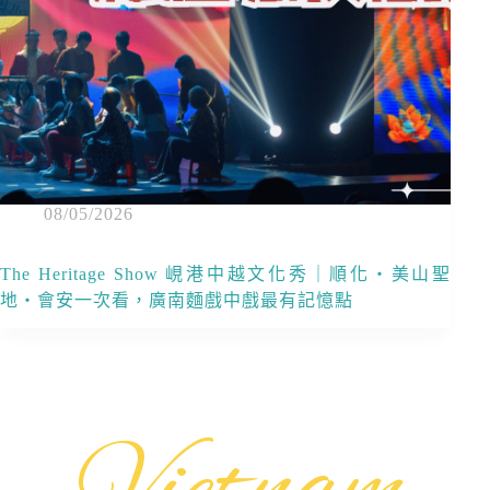
08/05/2026
The Heritage Show 峴港中越文化秀｜順化・美山聖
地・會安一次看，廣南麵戲中戲最有記憶點