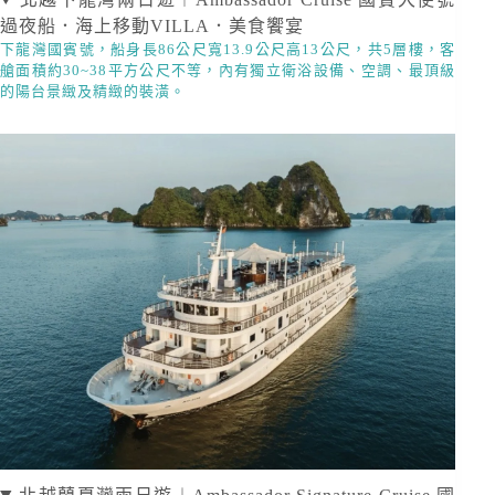
過夜船．海上移動VILLA．美食饗宴
下龍灣國賓號，船身長86公尺寬13.9公尺高13公尺，共5層樓，客
艙面積約30~38平方公尺不等，內有獨立衛浴設備、空調、最頂級
的陽台景緻及精緻的裝潢。