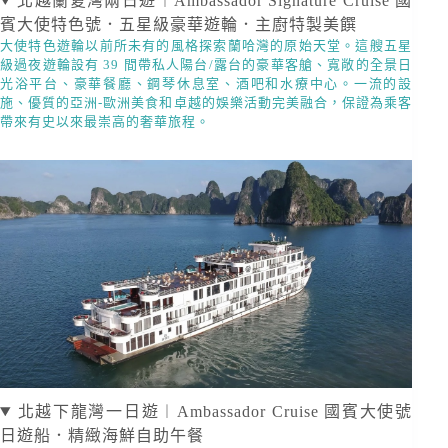
北越蘭夏灣兩日遊︱Ambassador Signature Cruise 國
賓大使特色號．五星級豪華遊輪．主廚特製美饌
大使特色遊輪以前所未有的風格探索蘭哈灣的原始天堂。這艘五星
級過夜遊輪設有 39 間帶私人陽台/露台的豪華客艙、寬敞的全景日
光浴平台、豪華餐廳、鋼琴休息室、酒吧和水療中心。一流的設
施、優質的亞洲-歐洲美食和卓越的娛樂活動完美融合，保證為乘客
帶來有史以來最崇高的奢華旅程。
北越下龍灣一日遊︱Ambassador Cruise 國賓大使號
⽇遊船．精緻海鮮自助午餐