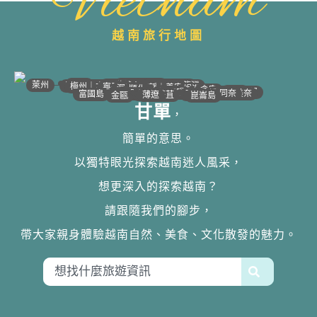
Vietnam
越南旅行地圖
•
•
•
•
•
•
•
•
•
•
•
•
•
•
•
•
•
•
•
•
•
•
•
•
•
•
•
•
•
河江｜高平
•
沙壩
•
太原
•
萊州
宣光
北江｜北寧
•
•
•
安沛｜木江界
下龍灣
河內
海防｜海洋
梅州｜木州
南定｜清化
寧平
河靜｜義安
洞海
順化
峴港
會安
歸仁
邦美蜀
芽莊｜潘郎
大叻
平陽
潘切｜美奈
西寧
胡志明
同奈
頭頓
美萩
富國島
芹苴
迪石
薄遼
金甌
崑崙島
甘單
，
簡單的意思。
以獨特眼光探索越南迷人風采，
想更深入的探索越南？
請跟隨我們的腳步，
帶大家親身體驗越南自然、美食、文化散發的魅力。