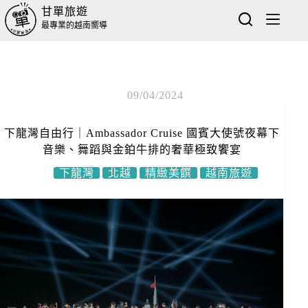
甘單旅遊
最專業的越南嚮導
09/04/2024
下龍灣自由行｜Ambassador Cruise 國賓大使號夜幕下
音樂、舞蹈與金鉑牛排的奢華極致饗宴
下龍灣
北越
精緻美饌
越南旅遊