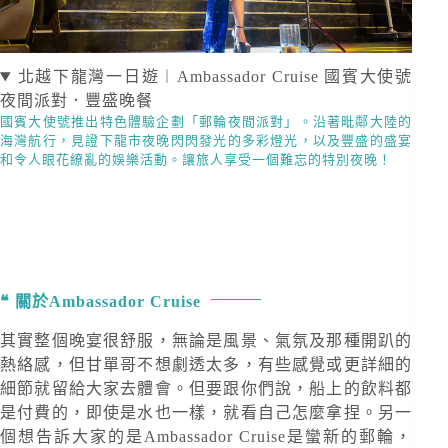
北越下龍灣一日遊︱Ambassador Cruise 國賓大使號
夜間派對．豐盛晚餐
國賓大使號推出特色體驗企劃「郵輪夜間派對」。沿著毗鄰大陸的
海灣航行，見證下龍市夜晚閃閃發光的多彩燈光，以及豐盛的盛宴
和令人眼花繚亂的娛樂活動。讓旅人享受一個難忘的特別夜晚！
關於Ambassador Cruise
其實整個晚宴很舒服，無論是風景、氣氛及那種開趴的
熱絡感，但甘單哥不想劇透太多，有些感覺或更詳細的
細節就留給大家去體會。但要跟你們說，船上的飲料都
是付費的，即使是水也一樣，就看自己怎麼拿捏。另一
個想告訴大家的是Ambassador Cruise是蠻新的郵輪，