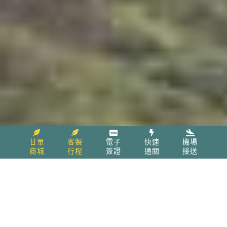
甘單
客製
電子
快速
機場
商城
行程
簽證
通關
接送