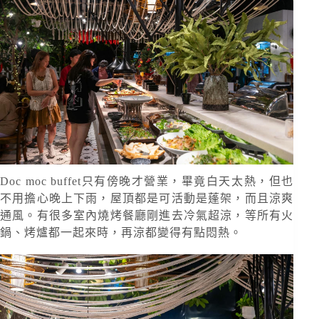
Doc moc buffet只有傍晚才營業，畢竟白天太熱，但也
不用擔心晚上下雨，屋頂都是可活動是蓬架，而且涼爽
通風。有很多室內燒烤餐廳剛進去冷氣超涼，等所有火
鍋、烤爐都一起來時，再涼都變得有點悶熱。