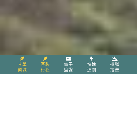
甘單
客製
電子
快速
機場
商城
行程
簽證
通關
接送