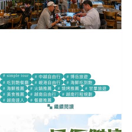
#
simple tour
#
中越自由行
#
博岳旅遊
#
吃到飽餐廳
#
峴港自由行
#
海鮮吃到飽
#
海鮮推薦
#
火鍋推薦
#
燒烤推薦
#
甘單旅遊
#
美食推薦
#
越南自由行
#
越南行程規劃
#
越南達人
#
餐廳推薦
繼續閱讀