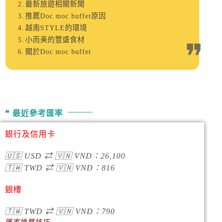
最新旅遊相關新聞
推薦Doc moc buffet原因
越南STYLE的環境
小而美的豐盛食材
關於Doc moc buffet
最近參考匯率
銀行及信用卡
🇺🇸
USD
⇄
🇻🇳
VND
：
26,100
🇹🇼
TWD
⇄
🇻🇳
VND
：
816
銀樓
🇹🇼
TWD
⇄
🇻🇳
VND
：790