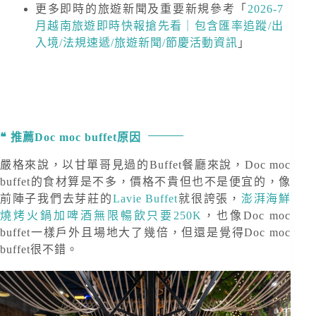
更多即時的旅遊新聞及重要新規
參考「
2026-7
月越南旅遊即時快報搶先看｜包含匯率追蹤/出
入境/法規速遞/旅遊新聞/節慶活動資訊
」
推薦Doc moc buffet原因
嚴格來說，以甘單哥見過的Buffet餐廳來說，Doc moc
buffet的食材算是不多，價格不貴但也不是便宜的，像
前陣子我們去芽莊的
Lavie Buffet
就很誇張，
澎湃海鮮
燒烤火鍋加啤酒無限暢飲只要250K
，也像Doc moc
buffet一樣戶外且場地大了幾倍，但還是覺得Doc moc
buffet很不錯。