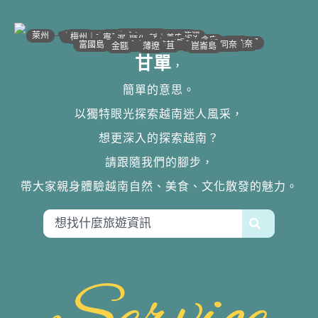
•
•
•
•
•
•
•
•
•
•
•
•
•
•
•
•
•
•
•
•
•
•
•
•
•
•
•
•
•
河江｜高平
•
沙壩
•
太原
•
萊州
宣光
北江｜北寧
•
•
•
安沛｜木江界
下龍灣
河內
海防｜海洋
梅州｜木州
南定｜清化
寧平
河靜｜義安
洞海
順化
峴港
會安
歸仁
邦美蜀
芽莊｜潘郎
大叻
平陽
潘切｜美奈
西寧
胡志明
同奈
頭頓
美萩
富國島
芹苴
迪石
薄遼
金甌
崑崙島
甘單
，
簡單的意思。
以獨特眼光探索越南迷人風采，
想更深入的探索越南？
請跟隨我們的腳步，
帶大家親身體驗越南自然、美食、文化散發的魅力。