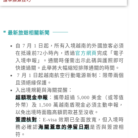
匯率換算技巧
最新旅遊相關新聞
自 7 月 1 日起，所有入境越南的外國旅客必須
在抵達前72小時內，透過
官方網頁
完成「電子
入境申報」。通關時僅需出示此碼與護照即可
快速過關。此舉將大幅縮短排隊通關的時間。
7 月 1 日起越南航空行動電源新制：限帶兩個
且須絕緣保護。
入出境規範與海關提醒
：
超額現金申報
：攜帶超過
5,000 美金
（或等值
外幣）及
1,500 萬越南盾
現金必須主動申報，
以免出境時面臨高額罰款甚至沒收。
簽證核對
：E-visa 效期已全面放寬，但入境時
務必確認
海關蓋章的停留日期
是否與簽證相
符。