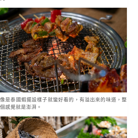
像是泰國蝦擺設樣子就蠻好看的，有溢出來的味道，整
個感覺就是澎湃。