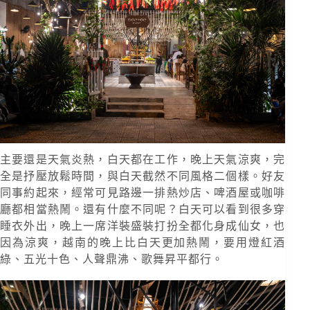
主要還是天氣炎熱，白天都在工作，晚上天氣涼爽，完
全是抒壓放鬆時間，與白天截然不同風格二個樣。好友
同事約起來，經常可見路邊一排熱炒店、啤酒屋或咖啡
廳都相當熱鬧。還有什麼不同呢？白天可以看到很多穿
睡衣外出，晚上一席洋裝盛裝打扮全都化身成仙女，也
因為涼爽，越南的晚上比白天更加熱鬧，要用燈紅酒
綠、五光十色、人聲鼎沸、歌舞昇平都行。