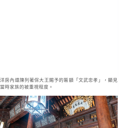
洋房內還陳列著保大王賜予的匾額「文武忠孝」，顯見
當時家族的被重視程度。