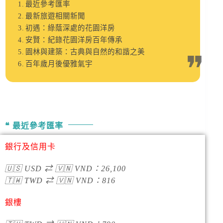
最近參考匯率
最新旅遊相關新聞
初遇：綠蔭深處的花園洋房
安賢：紀錄花園洋房百年傳承
園林與建築：古典與自然的和諧之美
百年歲月後優雅氣宇
最近參考匯率
銀行及信用卡
🇺🇸
USD
⇄
🇻🇳
VND
：
26,100
🇹🇼
TWD
⇄
🇻🇳
VND
：
816
銀樓