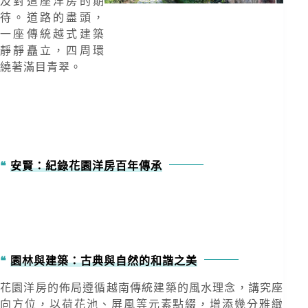
及對這座洋房的期
待。道路的盡頭，
一座傳統越式建築
靜靜矗立，四周環
繞著滿目青翠。
安賢：紀錄花園洋房百年傳承
園林與建築：古典與自然的和諧之美
花園洋房的佈局遵循越南傳統建築的風水理念，講究座
向方位，以荷花池、屏風等元素點綴，增添幾分雅緻