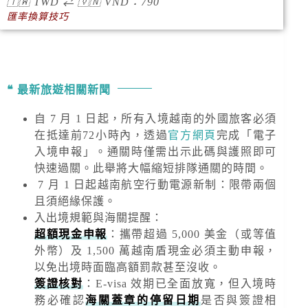
🇹🇼
TWD
⇄
🇻🇳
VND
：790
匯率換算技巧
最新旅遊相關新聞
自 7 月 1 日起，所有入境越南的外國旅客必須
在抵達前72小時內，透過
官方網頁
完成「電子
入境申報」。通關時僅需出示此碼與護照即可
快速過關。此舉將大幅縮短排隊通關的時間。
7 月 1 日起越南航空行動電源新制：限帶兩個
且須絕緣保護。
入出境規範與海關提醒
：
超額現金申報
：攜帶超過
5,000 美金
（或等值
外幣）及
1,500 萬越南盾
現金必須主動申報，
以免出境時面臨高額罰款甚至沒收。
簽證核對
：E-visa 效期已全面放寬，但入境時
務必確認
海關蓋章的停留日期
是否與簽證相