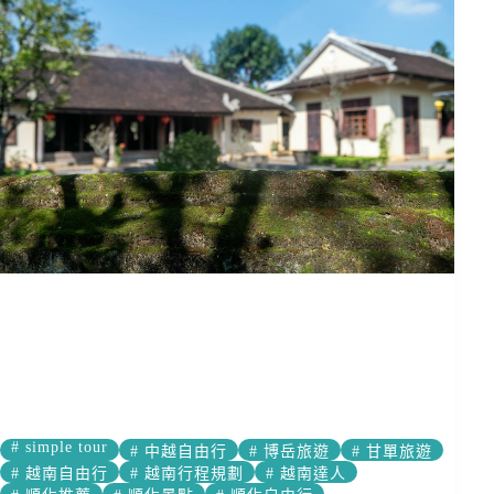
#
simple tour
#
中越自由行
#
博岳旅遊
#
甘單旅遊
#
越南自由行
#
越南行程規劃
#
越南達人