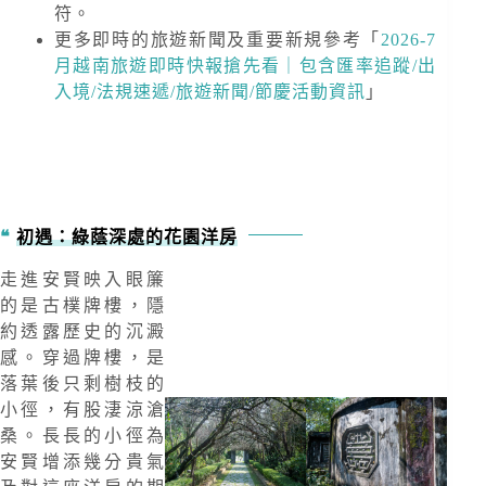
符。
更多即時的旅遊新聞及重要新規
參考「
2026-7
月越南旅遊即時快報搶先看｜包含匯率追蹤/出
入境/法規速遞/旅遊新聞/節慶活動資訊
」
初遇：綠蔭深處的花園洋房
走進安賢映入眼簾
的是古樸牌樓，隱
約透露歷史的沉澱
感。穿過牌樓，是
落葉後只剩樹枝的
小徑，有股淒涼滄
桑。長長的小徑為
安賢增添幾分貴氣