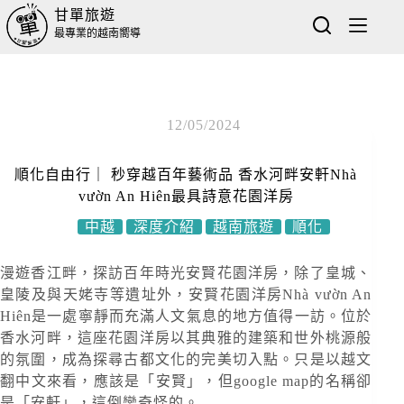
甘單旅遊
最專業的越南嚮導
12/05/2024
順化自由行｜ 秒穿越百年藝術品 香水河畔安軒Nhà
vườn An Hiên最具詩意花園洋房
中越
深度介紹
越南旅遊
順化
漫遊香江畔，探訪百年時光安賢花園洋房，除了皇城、
皇陵及與天姥寺等遺址外，安賢花園洋房Nhà vườn An
Hiên是一處寧靜而充滿人文氣息的地方值得一訪。位於
香水河畔，這座花園洋房以其典雅的建築和世外桃源般
的氛圍，成為探尋古都文化的完美切入點。只是以越文
翻中文來看，應該是「安賢」，但google map的名稱卻
是「安軒」，這倒蠻奇怪的。