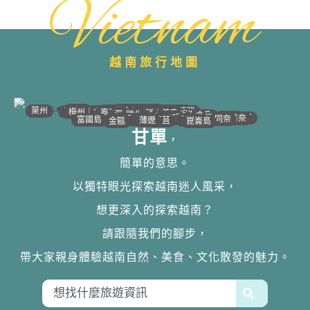
Vietnam
越南旅行地圖
•
•
•
•
•
•
•
•
•
•
•
•
•
•
•
•
•
•
•
•
•
•
•
•
•
•
•
•
•
河江｜高平
•
沙壩
•
太原
•
萊州
宣光
北江｜北寧
•
•
•
安沛｜木江界
下龍灣
河內
海防｜海洋
梅州｜木州
南定｜清化
寧平
河靜｜義安
洞海
順化
峴港
會安
歸仁
邦美蜀
芽莊｜潘郎
大叻
平陽
潘切｜美奈
西寧
胡志明
同奈
頭頓
美萩
富國島
芹苴
迪石
薄遼
金甌
崑崙島
甘單
，
簡單的意思。
以獨特眼光探索越南迷人風采，
想更深入的探索越南？
請跟隨我們的腳步，
帶大家親身體驗越南自然、美食、文化散發的魅力。