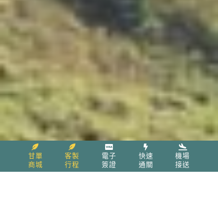
甘單
客製
電子
快速
機場
商城
行程
簽證
通關
接送