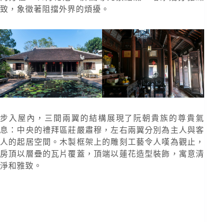
致，象徵著阻擋外界的煩擾。
步入屋內，三間兩翼的結構展現了阮朝貴族的尊貴氣
息：中央的禮拜區莊嚴肅穆，左右兩翼分別為主人與客
人的起居空間。木製框架上的雕刻工藝令人嘆為觀止，
房頂以層疊的瓦片覆蓋，頂端以蓮花造型裝飾，寓意清
淨和雅致。