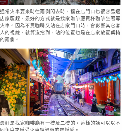
通常火車要來時往兩側閃去時，擋在店門口也很容易遭
店家驅趕，最好的方式就是找家咖啡廳買杯咖啡坐著等
火車。因為不買咖啡又站在店家門口時，會影響其它客
人的視線，就算沒擋到，站的位置也是在店家放置桌椅
的兩側。
最好是找家咖啡廳有一樓及二樓的，這樣的話可以以不
同角度來感受火車經過時的震憾感。