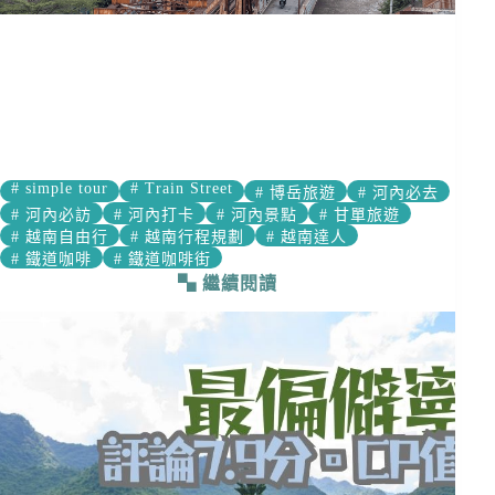
#
simple tour
#
Train Street
#
博岳旅遊
#
河內必去
#
河內必訪
#
河內打卡
#
河內景點
#
甘單旅遊
#
越南自由行
#
越南行程規劃
#
越南達人
#
鐵道咖啡
#
鐵道咖啡街
繼續閱讀