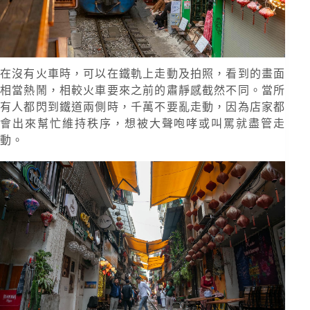
在沒有火車時，可以在鐵軌上走動及拍照，看到的畫面
相當熱鬧，相較火車要來之前的肅靜感截然不同。當所
有人都閃到鐵道兩側時，千萬不要亂走動，因為店家都
會出來幫忙維持秩序，想被大聲咆哮或叫罵就盡管走
動。