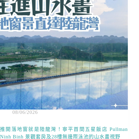
08/06/2026
推開落地窗就是陸龍灣！寧平首間五星飯店 Pullman
Ninh Binh 景觀套房及28樓無邊際泳池的山水畫視野