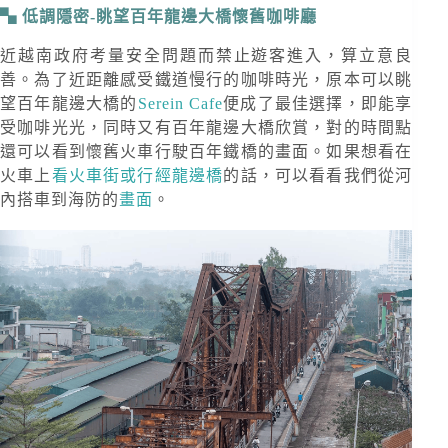
低調隱密-眺望百年龍邊大橋懷舊咖啡廳
近越南政府考量安全問題而禁止遊客進入，算立意良
善。為了近距離感受鐵道慢行的咖啡時光，原本可以眺
望百年龍邊大橋的
Serein Cafe
便成了最佳選擇，即能享
受咖啡光光，同時又有百年龍邊大橋欣賞，對的時間點
還可以看到懷舊火車行駛百年鐵橋的畫面。如果想看在
火車上
看火車街或行經龍邊橋
的話，可以看看我們從河
內搭車到海防的
畫面
。