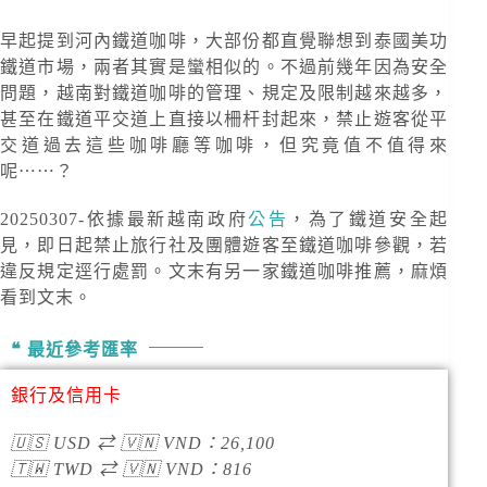
早起提到河內鐵道咖啡，大部份都直覺聯想到泰國美功
鐵道市場，兩者其實是蠻相似的。不過前幾年因為安全
問題，越南對鐵道咖啡的管理、規定及限制越來越多，
甚至在鐵道平交道上直接以柵杆封起來，禁止遊客從平
交道過去這些咖啡廳等咖啡，但究竟值不值得來
呢⋯⋯？
20250307-依據最新越南政府
公告
，為了鐵道安全起
見，即日起禁止旅行社及團體遊客至鐵道咖啡參觀，若
違反規定逕行處罰。文末有另一家鐵道咖啡推薦，麻煩
看到文末。
最近參考匯率
銀行及信用卡
🇺🇸
USD
⇄
🇻🇳
VND
：
26,100
🇹🇼
TWD
⇄
🇻🇳
VND
：
816