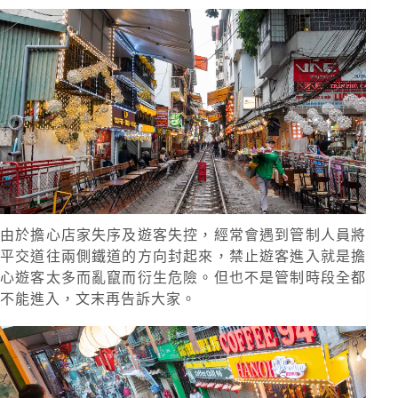
由於擔心店家失序及遊客失控，經常會遇到管制人員將
平交道往兩側鐵道的方向封起來，禁止遊客進入就是擔
心遊客太多而亂竄而衍生危險。但也不是管制時段全都
不能進入，文末再告訴大家。