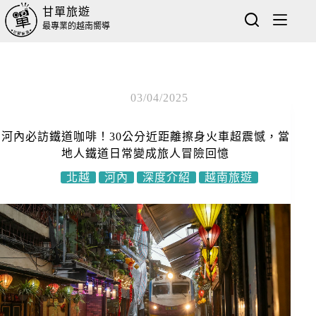
甘單旅遊
最專業的越南嚮導
03/04/2025
河內必訪鐵道咖啡！30公分近距離擦身火車超震憾，當
地人鐵道日常變成旅人冒險回憶
北越
河內
深度介紹
越南旅遊