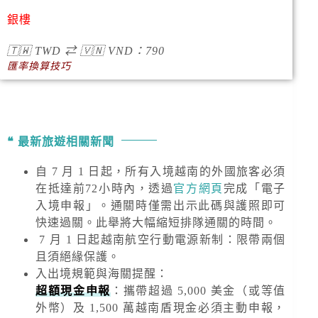
銀樓
🇹🇼
TWD
⇄
🇻🇳
VND
：790
匯率換算技巧
最新旅遊相關新聞
自 7 月 1 日起，所有入境越南的外國旅客必須
在抵達前72小時內，透過
官方網頁
完成「電子
入境申報」。通關時僅需出示此碼與護照即可
快速過關。此舉將大幅縮短排隊通關的時間。
7 月 1 日起越南航空行動電源新制：限帶兩個
且須絕緣保護。
入出境規範與海關提醒
：
超額現金申報
：攜帶超過
5,000 美金
（或等值
外幣）及
1,500 萬越南盾
現金必須主動申報，