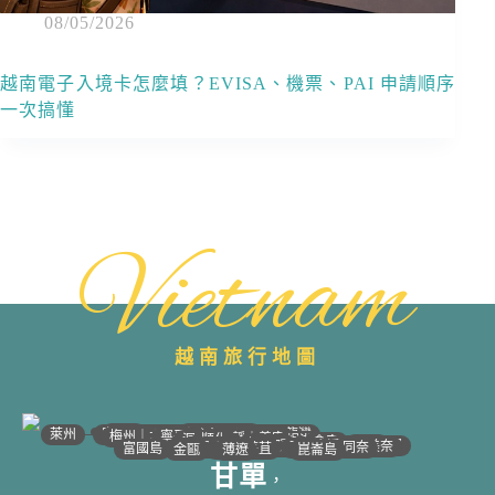
08/05/2026
越南電子入境卡怎麼填？EVISA、機票、PAI 申請順序
一次搞懂
Vietnam
越南旅行地圖
•
•
•
•
•
•
•
•
•
•
•
•
•
•
•
•
•
•
•
•
•
•
•
•
•
•
•
•
•
河江｜高平
•
沙壩
•
太原
•
萊州
宣光
北江｜北寧
•
•
•
安沛｜木江界
下龍灣
河內
海防｜海洋
梅州｜木州
南定｜清化
寧平
河靜｜義安
洞海
順化
峴港
會安
歸仁
邦美蜀
芽莊｜潘郎
大叻
平陽
潘切｜美奈
西寧
胡志明
同奈
頭頓
美萩
富國島
芹苴
迪石
薄遼
金甌
崑崙島
甘單
，