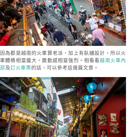
因為都是越南的火車算老派，加上有臥舖設計，所以火
車體積相當龐大，震動感相當強烈。相看看
越南火車內
部
及
訂火車票
的話，可以參考這幾篇文章。