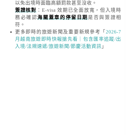
以免出境時面臨高額罰款甚至沒收。
簽證核對
：E-visa 效期已全面放寬，但入境時
務必確認
海關蓋章的停留日期
是否與簽證相
符。
更多即時的旅遊新聞及重要新規
參考「
2026-7
月越南旅遊即時快報搶先看｜包含匯率追蹤/出
入境/法規速遞/旅遊新聞/節慶活動資訊
」