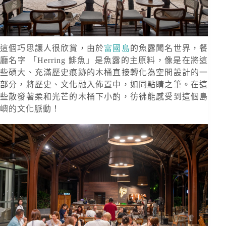
這個巧思讓人很欣賞，由於
富國島
的魚露聞名世界，餐
廳名字 「Herring 鯡魚」是魚露的主原料，像是在將這
些碩大、充滿歷史痕跡的木桶直接轉化為空間設計的一
部分，將歷史、文化融入佈置中，如同點睛之筆。在這
些散發著柔和光芒的木桶下小酌，彷彿能感受到這個島
嶼的文化脈動！