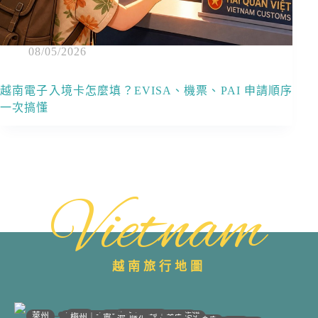
08/05/2026
越南電子入境卡怎麼填？EVISA、機票、PAI 申請順序
一次搞懂
Vietnam
越南旅行地圖
•
•
•
•
•
•
•
•
•
•
•
•
•
•
河江｜高平
沙壩
太原
萊州
宣光
北江｜北寧
安沛｜木江界
下龍灣
河內
海防｜海洋
梅州｜木州
南定｜清化
寧平