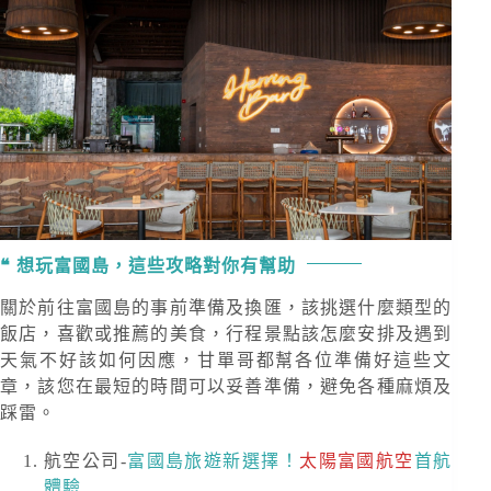
想玩富國島，這些攻略對你有幫助
關於前往富國島的事前準備及換匯，該挑選什麼類型的
飯店，喜歡或推薦的美食，行程景點該怎麼安排及遇到
天氣不好該如何因應，甘單哥都幫各位準備好這些文
章，該您在最短的時間可以妥善準備，避免各種麻煩及
踩雷。
航空公司-
富國島旅遊新選擇！
太陽富國航空
首航
體驗