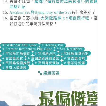
美食不踩雷，
超過12種特色街邊美食及15間餐廳
完整介紹
Awaken Sea與Symphony of the Sea
有什麼差別？
富國島日落小鎮
8大海陸路線 x 9項夜間行程
，輕
鬆打造你的專屬度假風格！
#
Gastrobar Phu Quoc
#
Herring Bar
#
Premier Residences Phu Quoc
#
Sun KraftBeer
#
富國島南島美食
#
富國島必吃
#
富國島海灘酒吧
#
富國島美食
#
富國島質感餐酒館
#
富國島酒吧
#
富國島餐廳推薦
#
富國島餐酒館
#
翡翠灣餐廳
#
魚露木桶燈飾
繼續閱讀