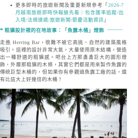
更多即時的旅遊新聞及重要新規
參考「
2026-7
月越南旅遊即時快報搶先看｜包含匯率追蹤/出
入境/法規速遞/旅遊新聞/節慶活動資訊
」
粗獷設計裡的在地故事：「魚露木桶」燈飾
走進 Herring Bar，很難不被它高挑、自然的建築風格
吸引。這裡的設計非常大氣，大量使用原木結構，營造
出一種舒適的粗獷感。吧台上方那盞盞巨大的圓形燈
飾，外層那粗獷的木條，其實它們都是用來製作魚露的
傳統巨型木桶的，但如果你有參觀過魚露工廠的話，還
有比這大上好幾倍的木桶！