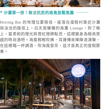
沙灘第一排！無法抗拒的南島放鬆氛圍
Herring Bar 的地理位置極佳，座落在度假村靠近沙灘
與泳池的路徑上。白天是慵懶的海灘 Lounge，到了晚
上，當柔和的燈光與霓虹燈牌點亮，這裡變身為極具質
感的時尚酒吧。海風輕輕吹拂，耳邊傳來陣陣浪濤聲，
在這裡喝一杯調酒、吹海風發呆，這才是真正的度假節
奏。