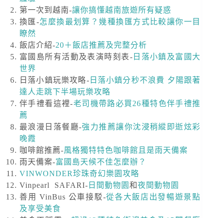
第一次到越南-
讓你搞懂越南旅遊所有疑惑
換匯-
怎麼換最划算？幾種換匯方式比較讓你一目
瞭然
飯店介紹-
20＋飯店推薦及完整分析
富國島所有活動及表演時刻表-
日落小鎮及富國大
世界
日落小鎮玩樂攻略-
日落小鎮分秒不浪費 夕陽跟著
達人走跳下半場玩樂攻略
伴手禮看這裡-
老司機帶路必買26種特色伴手禮推
薦
最浪漫日落餐廳-
強力推薦讓你沈浸稍縱即逝炫彩
晚霞
咖啡館推薦-
風格獨特特色咖啡館且是雨天備案
雨天備案-
富國島天候不佳怎麼辦？
VINWONDER珍珠奇幻樂園攻略
Vinpearl SAFARI-
日間動物園
和
夜間動物園
善用 VinBus 公車接駁-
從各大飯店出發暢遊景點
及享受美食