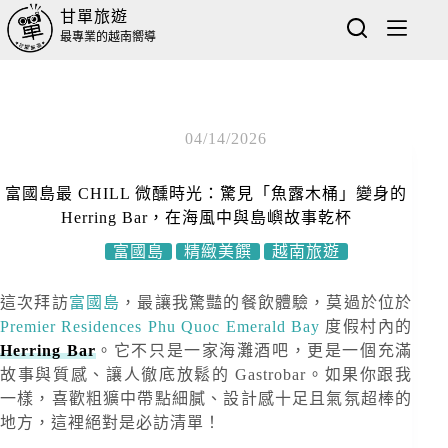
甘單旅遊
最專業的越南嚮導
04/14/2026
富國島最 CHILL 微醺時光：驚見「魚露木桶」變身的
Herring Bar，在海風中與島嶼故事乾杯
富國島
精緻美饌
越南旅遊
這次拜訪
富國島
，最讓我驚豔的餐飲體驗，莫過於位於
Premier Residences Phu Quoc Emerald Bay
度假村內的
Herring Bar
。它不只是一家海灘酒吧，更是一個充滿
故事與質感、讓人徹底放鬆的 Gastrobar。如果你跟我
一樣，喜歡粗獷中帶點細膩、設計感十足且氣氛超棒的
地方，這裡絕對是必訪清單！