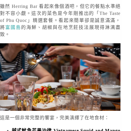
雖然 Herring Bar 看起來像個酒吧，但它的餐點水準絕
對不容小覷。這次的菜色是今年剛推出的「The Taste
of Phu Quoc」精選套餐。看起來簡單卻是誠意滿滿，
將
富國島
的海鮮、胡椒與在地烹飪技法展現得淋漓盡
致。
這是一個非常完整的饗宴，完美演繹了在地食材：
越式魷魚芒果沙律 Vietnamese Squid and Mango