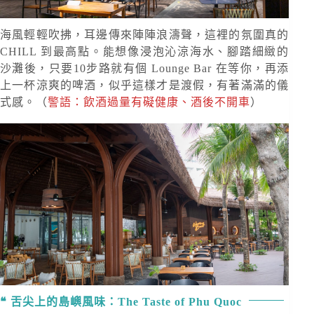
海風輕輕吹拂，耳邊傳來陣陣浪濤聲，這裡的氛圍真的
CHILL 到最高點。能想像浸泡沁涼海水、腳踏細緻的
沙灘後，只要10步路就有個 Lounge Bar 在等你，再添
上一杯涼爽的啤酒，似乎這樣才是渡假，有著滿滿的儀
式感。（
警語：飲酒過量有礙健康、酒後不開車
）
舌尖上的島嶼風味：The Taste of Phu Quoc