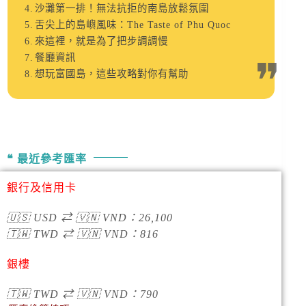
沙灘第一排！無法抗拒的南島放鬆氛圍
舌尖上的島嶼風味：The Taste of Phu Quoc
來這裡，就是為了把步調調慢
餐廳資訊
想玩富國島，這些攻略對你有幫助
最近參考匯率
銀行及信用卡
🇺🇸
USD
⇄
🇻🇳
VND
：
26,100
🇹🇼
TWD
⇄
🇻🇳
VND
：
816
銀樓
🇹🇼
TWD
⇄
🇻🇳
VND
：790