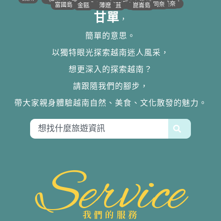
•
•
•
•
•
•
•
•
•
•
•
•
•
•
•
•
•
•
•
•
•
河靜｜義安
洞海
順化
峴港
會安
歸仁
邦美蜀
芽莊｜潘郎
大叻
平陽
潘切｜美奈
西寧
胡志明
同奈
頭頓
美萩
富國島
芹苴
迪石
薄遼
金甌
崑崙島
甘單
，
簡單的意思。
以獨特眼光探索越南迷人風采，
想更深入的探索越南？
請跟隨我們的腳步，
帶大家親身體驗越南自然、美食、文化散發的魅力。
Service
我們的服務