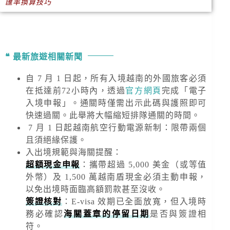
匯率換算技巧
最新旅遊相關新聞
自 7 月 1 日起，所有入境越南的外國旅客必須
在抵達前72小時內，透過
官方網頁
完成「電子
入境申報」。通關時僅需出示此碼與護照即可
快速過關。此舉將大幅縮短排隊通關的時間。
7 月 1 日起越南航空行動電源新制：限帶兩個
且須絕緣保護。
入出境規範與海關提醒
：
超額現金申報
：攜帶超過
5,000 美金
（或等值
外幣）及
1,500 萬越南盾
現金必須主動申報，
以免出境時面臨高額罰款甚至沒收。
簽證核對
：E-visa 效期已全面放寬，但入境時
務必確認
海關蓋章的停留日期
是否與簽證相
符。