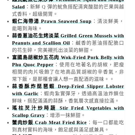
Salad
：新鮮 Q 彈的魷魚搭配清爽酸甜的芒果與越
式香料，超級開胃。
蝦仁海帶湯 Prawn Seaweed Soup
：清淡鮮美，
能喝到海味。
蒜香蔥油花生烤淡菜 Grilled Green Mussels with
Peanuts and Scallion Oil
：鹹香的蔥油搭配脆口
的花生碎，完美襯托出淡菜的鮮甜。
富國島胡椒炒五花肉 Wok-Fried Pork Belly with
Phu Quoc Pepper
：使用在地著名的胡椒，肥瘦
相間的肉片吸飽了在地高品質胡椒的辛香氣，非
常下飯，是那種會讓人想一直配酒的滋味。。
蒜香酥炸琵琶蝦 Deep-Fried Slipper Lobster
with Garlic
：蝦肉紮實彈牙，透過高溫油炸鎖住
鮮味，搭配滿滿的蒜酥，香氣層次感直接拉滿。
瑤柱芡汁炒時蔬 Stir Fried Vegetables with
Scallop Gravy
：增添一抹鮮甜。
蟹肉炒飯 Crab Meat Fried Rice
：每一口都能吃
到真材實料的海味，飽足感與滿足感兼具。