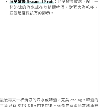
時令鮮果 Seasonal Fruit
：時令鮮果收尾，配上一
杯沁涼的汽水或在地精釀啤酒，對著大海乾杯，
這就是度假該有的節奏。
最後再來一杯清涼的汽水或啤酒，完美 ending。啤酒的
主角只有 SUN KRAFTBEER。這是在富國島當地新鮮