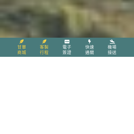
甘單
客製
電子
快速
機場
商城
行程
簽證
通關
接送