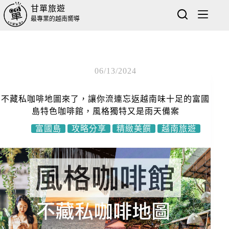
甘單旅遊
最專業的越南嚮導
06/13/2024
不藏私咖啡地圖來了，讓你流連忘返越南味十足的富國
島特色咖啡館，風格獨特又是雨天備案
富國島
攻略分享
精緻美饌
越南旅遊