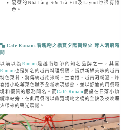
隔壁的Nhà hàng Sơn Trà Hill及Layout也很有特
色。
Café Runam-看親吻之橋賞夕陽觀煙火 等人消磨時
間
以前以為
Runam
是越南咖啡的知名品牌之一，其實
Runam
也是知名的越南料理餐廳，提供新鮮美味的越南
特色菜肴，將傳統越南米粉、生春捲、越南河粉湯、炸
春捲小吃等菜色賦予全新表現樣態，並以舒適的用餐環
境和優質的服務聞名。而
Café Runam
便設在日落小鎮
纜車站旁，在此用餐可以飽覽親吻之橋的全貌及夜晚煙
火帶來的聲光震憾。