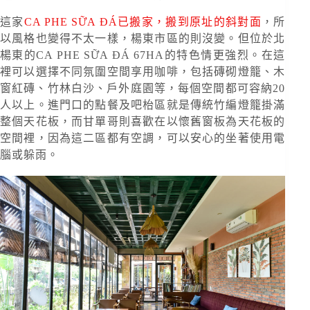
這家
CA PHE SỮA ĐÁ已搬家，搬到原址的斜對面
，所
以風格也變得不太一樣，楊東市區的則沒變。但位於北
楊東的CA PHE SỮA ĐÁ 67HA的特色情更強烈。在這
裡可以選擇不同氛圍空間享用咖啡，包括磚砌燈籠、木
窗紅磚、竹林白沙、戶外庭園等，每個空間都可容納20
人以上。進門口的點餐及吧枱區就是傳統竹編燈籠掛滿
整個天花板，而甘單哥則喜歡在以懷舊窗板為天花板的
空間裡，因為這二區都有空調，可以安心的坐著使用電
腦或躲雨。