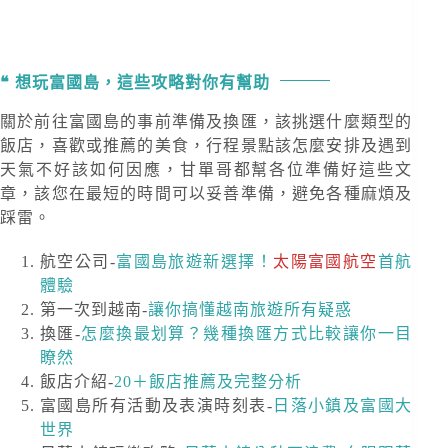
想玩富國島，這些攻略對你有幫助
關於前往富國島的事前準備及換匯，該挑選什麼類型的
飯店，喜歡或推薦的美食，行程景點該怎麼安排及遇到
天氣不好該如何因應，甘單哥都幫各位準備好這些文
章，該您在最短的時間可以妥善準備，避免各種麻煩及
踩雷。
航空公司-
富國島旅遊新選擇！
太陽富國航空
首航
體驗
第一次到越南-
讓你搞懂越南旅遊所有疑惑
換匯-
怎麼換最划算？幾種換匯方式比較讓你一目
瞭然
飯店介紹-
20＋飯店推薦及完整分析
富國島所有活動及表演時刻表-
日落小鎮及富國大
世界