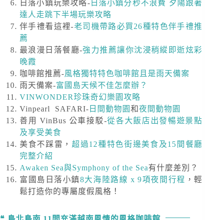
日落小鎮玩樂攻略-
日落小鎮分秒不浪費 夕陽跟著
達人走跳下半場玩樂攻略
伴手禮看這裡-
老司機帶路必買26種特色伴手禮推
薦
最浪漫日落餐廳-
強力推薦讓你沈浸稍縱即逝炫彩
晚霞
咖啡館推薦-
風格獨特特色咖啡館且是雨天備案
雨天備案-
富國島天候不佳怎麼辦？
VINWONDER珍珠奇幻樂園攻略
Vinpearl SAFARI-
日間動物園
和
夜間動物園
善用 VinBus 公車接駁-
從各大飯店出發暢遊景點
及享受美食
美食不踩雷，
超過12種特色街邊美食及15間餐廳
完整介紹
Awaken Sea與Symphony of the Sea
有什麼差別？
富國島日落小鎮
8大海陸路線 x 9項夜間行程
，輕
鬆打造你的專屬度假風格！
島北島南 11間充滿越南風情的風格咖啡館