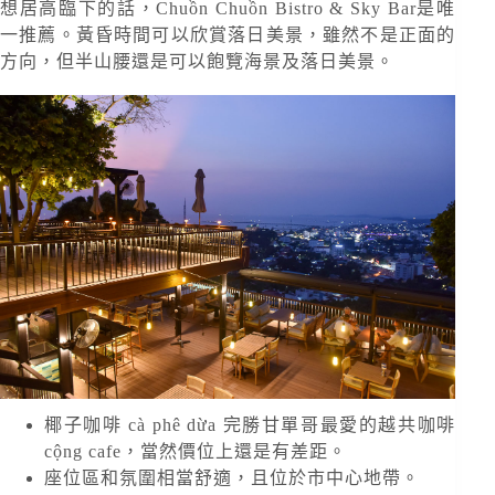
想居高臨下的話，Chuồn Chuồn Bistro & Sky Bar是唯
一推薦。黃昏時間可以欣賞落日美景，雖然不是正面的
方向，但半山腰還是可以飽覽海景及落日美景。
椰子咖啡 cà phê dừa 完勝甘單哥最愛的越共咖啡
cộng cafe，當然價位上還是有差距。
座位區和氛圍相當舒適，且位於市中心地帶。