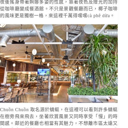
夜後搖身帶著婀娜多姿的性感，靠著夜色及燈光的加持
從咖啡廳變成餐酒館。不只是景觀餐廳而已，椰子咖啡
的風味更是獨樹一格，來這裡千萬得嚐嚐cà phê dừa。
Chuồn Chuồn 取名源於蜻蜓，在這裡可以看到許多蜻蜓
在樹旁飛來飛去，坐著欣賞風景又同時享受「慢」的時
間感。鄰近的餐廳也相當有其魅力，不想離市區太遠又