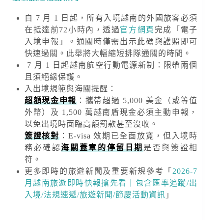
自 7 月 1 日起，所有入境越南的外國旅客必須
在抵達前72小時內，透過
官方網頁
完成「電子
入境申報」。通關時僅需出示此碼與護照即可
快速過關。此舉將大幅縮短排隊通關的時間。
7 月 1 日起越南航空行動電源新制：限帶兩個
且須絕緣保護。
入出境規範與海關提醒
：
超額現金申報
：攜帶超過
5,000 美金
（或等值
外幣）及
1,500 萬越南盾
現金必須主動申報，
以免出境時面臨高額罰款甚至沒收。
簽證核對
：E-visa 效期已全面放寬，但入境時
務必確認
海關蓋章的停留日期
是否與簽證相
符。
更多即時的旅遊新聞及重要新規
參考「
2026-7
月越南旅遊即時快報搶先看｜包含匯率追蹤/出
入境/法規速遞/旅遊新聞/節慶活動資訊
」