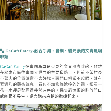
GaCafeEatery-融合手繪、音樂、貓元素的文青風咖
啡館
GaCafeEatery
在富國島算是少見的文青風咖啡館，雖然
在楊東市區往富國大世界的主要道路上，但前不著村後
不著店的位置確實不太好找。面門口相當不起眼，確有
著濃烈的藝術氣息，看似不加修飾遮掩的外觀，細看一
花一木卻是整理得井然有序的。幾隻貓慵懶的卧於門口
處絲毫不畏生，還會跑來磨蹭的撒嬌起來。