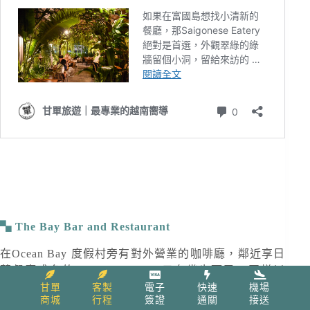
The Bay Bar and Restaurant
在Ocean Bay 度假村旁有對外營業的咖啡廳，鄰近享日
落餐廳盛名的
Ocean Bar&Grill
只有幾步而已。同樣以
粗獷木造建築為特色，前方便是沙灘混合部份岩岸，加
甘單
客製
電子
快速
機場
商城
行程
簽證
通關
接送
上欣賞夕陽角度優越，環境空間相當寬敞且提供撞球