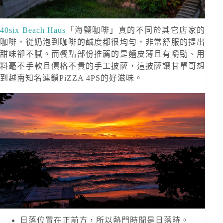
40six Beach Haus
「海鹽咖啡」真的不同於其它店家的
咖啡，從奶泡到咖啡的鹹度都很均勻，非常舒服的提出
甜味卻不膩。而餐點部份推薦的是麵皮薄且有嚼勁、用
料毫不手軟且價格不貴的手工披薩，這披薩讓甘單哥想
到越南知名連鎖PiZZA 4PS的好滋味。
日落位置在正前方，所以熱門時間是日落時。