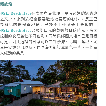
懶放鬆
40six Beach Haus
在富國島最北端，平時來這的遊客少
之又少，來到這裡會很喜歡鬆散耍廢的心態 ，反正已
是離島的最邊垂地帶，已談不上什麼急事要緊的。
40six Beach Haus
最吸引目光的莫過於日落時光，海面
炫爛的晚霞變化不同色彩，同時與鄰國柬埔寨已是目視
可見，因此這裡的日落可以看到沙灘、島嶼、陸地，尤
其是火燒雲出現時，連同海面都染成紅色一片，一幅讓
人感動的美景。