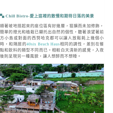
Chill Bistro-愛上這裡的散慢和期待日落的美景
順著坡地搭起來的座位區有好幾層，狙獷而未加修飾，
簡單的燈光和植栽已顯托出自然的個性，聽著浪望著前
方小島或對面的西努哈克都可以讓人放鬆耗上幾個小
時，和隔居的
40six Beach Haus
相同的調性，差別在餐
點和飲料的類型不同而已。相較白天清新的感覺，入夜
後則呈現另一種風貌，讓人想醉而不想睡。