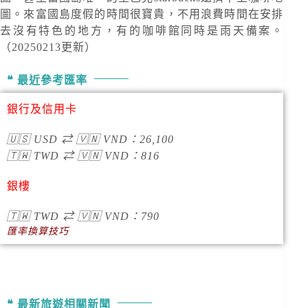
圖。來富國島度假的時間很寶貴，不用浪費時間在安排
去沒有特色的地方，有的咖啡館同時是雨天備案。
（20250213更新）
最近參考匯率
銀行及信用卡
🇺🇸
USD
⇄
🇻🇳
VND
：
26,100
🇹🇼
TWD
⇄
🇻🇳
VND
：
816
銀樓
🇹🇼
TWD
⇄
🇻🇳
VND
：790
匯率換算技巧
最新旅遊相關新聞