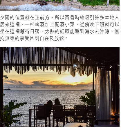
夕陽的位置就在正前方，所以黃昏時總吸引許多本地人
居來這裡，一杯啤酒加上配酒小菜，從傍晚下班就可以
坐在這裡等待日落，太熱的話還能跳到海水去沖涼，無
拘無束的享受片刻自在及放鬆。