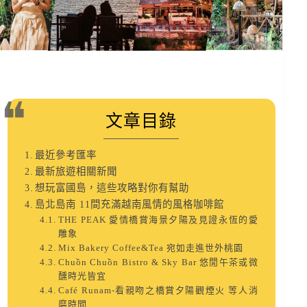
文章目錄
最近參考匯率
最新旅遊相關新聞
想玩富國島，這些攻略對你有幫助
島北島南 11間充滿越南風情的風格咖啡館
THE PEAK 愛情橋賞海景夕陽及見證永恆的愛
雕象
Mix Bakery Coffee&Tea 宛如走進世外桃園
Chuồn Chuồn Bistro & Sky Bar 悠閒午茶或微
醺時光皆宜
Café Runam-看親吻之橋賞夕陽觀煙火 等人消
磨時間