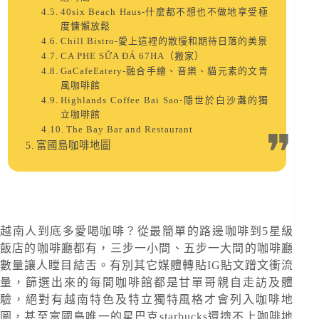
40six Beach Haus-什麼都不想也不做地享受極
度慵懶放鬆
Chill Bistro-愛上這裡的散慢和期待日落的美景
CA PHE SỮA ĐÁ 67HA（搬家）
GaCafeEatery-融合手繪、音樂、貓元素的文青
風咖啡館
Highlands Coffee Bai Sao-隱世於白沙灘的獨
立咖啡館
The Bay Bar and Restaurant
富國島咖啡地圖
越南人到底多愛喝咖啡？從最簡單的路邊咖啡到5星級
飯店的咖啡廳都有，三步一小間、五步一大間的咖啡廳
數量讓人瞠目結舌。有別其它媒體轉貼IG貼文蹭文衝流
量，篩選出來的每間咖啡館都是甘單哥親自走訪及體
驗，絕對有越南特色及特立獨特風格才會列入咖啡地
圖，甚至富國島唯一的星巴克starbucks還擠不上咖啡地