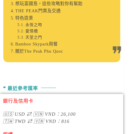
想玩富國島，這些攻略對你有幫助
THE PEAK門票及交通
特色造景
永恆之吻
愛情橋
天堂之門
Bamboo Skypark用餐
關於The Peak Phu Quoc
最近參考匯率
銀行及信用卡
🇺🇸
USD
⇄
🇻🇳
VND
：
26,100
🇹🇼
TWD
⇄
🇻🇳
VND
：
816