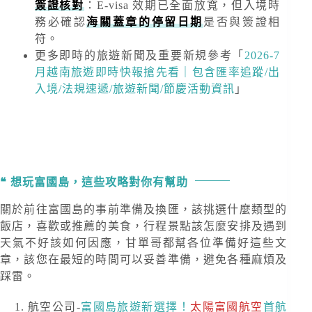
簽證核對
：E-visa 效期已全面放寬，但入境時
務必確認
海關蓋章的停留日期
是否與簽證相
符。
更多即時的旅遊新聞及重要新規
參考「
2026-7
月越南旅遊即時快報搶先看｜包含匯率追蹤/出
入境/法規速遞/旅遊新聞/節慶活動資訊
」
想玩富國島，這些攻略對你有幫助
關於前往富國島的事前準備及換匯，該挑選什麼類型的
飯店，喜歡或推薦的美食，行程景點該怎麼安排及遇到
天氣不好該如何因應，甘單哥都幫各位準備好這些文
章，該您在最短的時間可以妥善準備，避免各種麻煩及
踩雷。
航空公司-
富國島旅遊新選擇！
太陽富國航空
首航