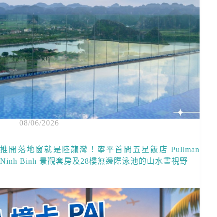
08/06/2026
推開落地窗就是陸龍灣！寧平首間五星飯店 Pullman
Ninh Binh 景觀套房及28樓無邊際泳池的山水畫視野