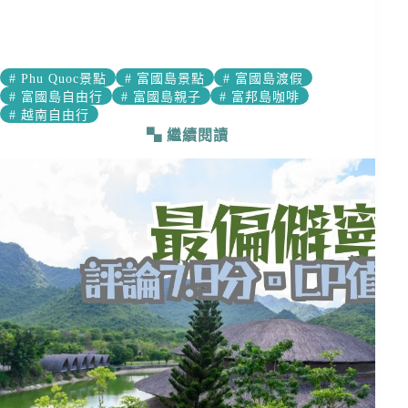
#
Phu Quoc景點
#
富國島景點
#
富國島渡假
#
富國島自由行
#
富國島親子
#
富邦島咖啡
#
越南自由行
繼續閱讀