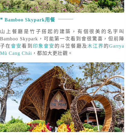
Bamboo Skypark用餐
山上餐廳是竹子搭起的建築，有個很美的名字叫
Bamboo Skypark，可能第一次看到會很驚喜，但前陣
子在
會安
看到
印象會安
的斗笠餐廳及
木江界
的
Garrya
Mù Cang Chải
，都加大更壯觀。