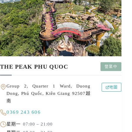
THE PEAK PHU QUOC
營業中
Group 2, Quarter 1 Ward, Duong
地圖
Dong, Phú Quốc, Kiên Giang 92507越
南
0369 243 606
星期一
07:00 – 21:00