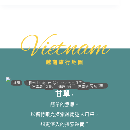
Vietnam
越南旅行地圖
•
•
•
•
•
•
•
•
•
•
•
•
•
•
•
•
•
•
•
•
•
•
•
•
•
•
•
•
•
河江｜高平
•
沙壩
•
太原
•
萊州
宣光
北江｜北寧
•
•
•
安沛｜木江界
下龍灣
河內
海防｜海洋
梅州｜木州
南定｜清化
寧平
河靜｜義安
洞海
順化
峴港
會安
歸仁
邦美蜀
芽莊｜潘郎
大叻
平陽
潘切｜美奈
西寧
胡志明
同奈
頭頓
美萩
富國島
芹苴
迪石
薄遼
金甌
崑崙島
甘單
，
簡單的意思。
以獨特眼光探索越南迷人風采，
想更深入的探索越南？