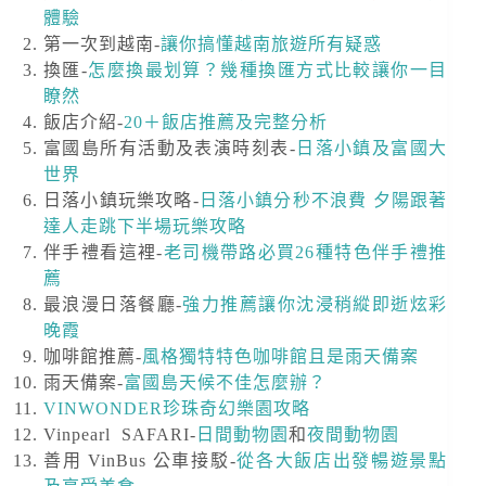
體驗
第一次到越南-
讓你搞懂越南旅遊所有疑惑
換匯-
怎麼換最划算？幾種換匯方式比較讓你一目
瞭然
飯店介紹-
20＋飯店推薦及完整分析
富國島所有活動及表演時刻表-
日落小鎮及富國大
世界
日落小鎮玩樂攻略-
日落小鎮分秒不浪費 夕陽跟著
達人走跳下半場玩樂攻略
伴手禮看這裡-
老司機帶路必買26種特色伴手禮推
薦
最浪漫日落餐廳-
強力推薦讓你沈浸稍縱即逝炫彩
晚霞
咖啡館推薦-
風格獨特特色咖啡館且是雨天備案
雨天備案-
富國島天候不佳怎麼辦？
VINWONDER珍珠奇幻樂園攻略
Vinpearl SAFARI-
日間動物園
和
夜間動物園
善用 VinBus 公車接駁-
從各大飯店出發暢遊景點