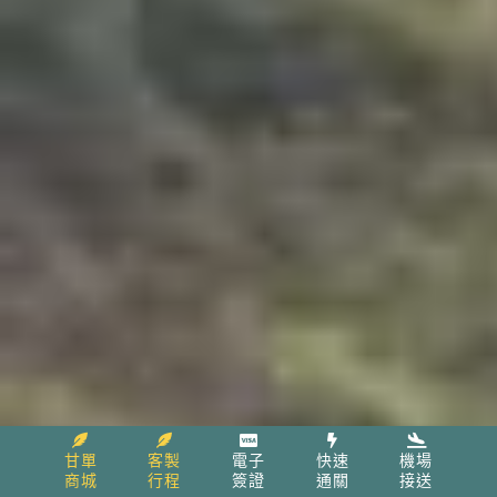
甘單
客製
電子
快速
機場
商城
行程
簽證
通關
接送