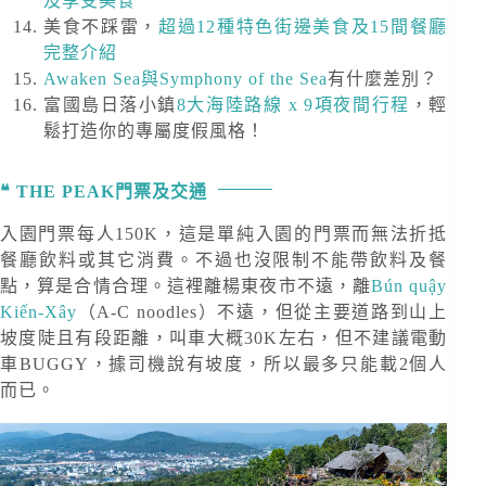
及享受美食
美食不踩雷，
超過12種特色街邊美食及15間餐廳
完整介紹
Awaken Sea與Symphony of the Sea
有什麼差別？
富國島日落小鎮
8大海陸路線 x 9項夜間行程
，輕
鬆打造你的專屬度假風格！
THE PEAK門票及交通
入園門票每人150K，這是單純入園的門票而無法折抵
餐廳飲料或其它消費。不過也沒限制不能帶飲料及餐
點，算是合情合理。這裡離楊東夜市不遠，離
Bún quậy
Kiến-Xây
（A-C noodles）不遠，但從主要道路到山上
坡度陡且有段距離，叫車大概30K左右，但不建議電動
車BUGGY，據司機說有坡度，所以最多只能載2個人
而已。