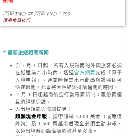
銀樓
🇹🇼
TWD
⇄
🇻🇳
VND
：790
匯率換算技巧
最新旅遊相關新聞
自 7 月 1 日起，所有入境越南的外國旅客必須
在抵達前72小時內，透過
官方網頁
完成「電子
入境申報」。通關時僅需出示此碼與護照即可
快速過關。此舉將大幅縮短排隊通關的時間。
7 月 1 日起越南航空行動電源新制：限帶兩個
且須絕緣保護。
入出境規範與海關提醒
：
超額現金申報
：攜帶超過
5,000 美金
（或等值
外幣）及
1,500 萬越南盾
現金必須主動申報，
以免出境時面臨高額罰款甚至沒收。