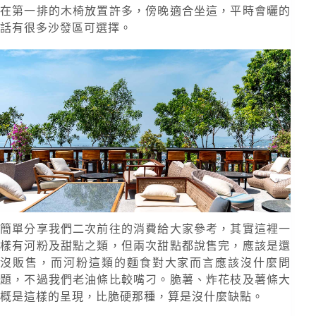
在第一排的木椅放置許多，傍晚適合坐這，平時會曬的
話有很多沙發區可選擇。
簡單分享我們二次前往的消費給大家參考，其實這裡一
樣有河粉及甜點之類，但兩次甜點都說售完，應該是還
沒販售，而河粉這類的麵食對大家而言應該沒什麼問
題，不過我們老油條比較嘴刁。脆薯、炸花枝及薯條大
概是這樣的呈現，比脆硬那種，算是沒什麼缺點。