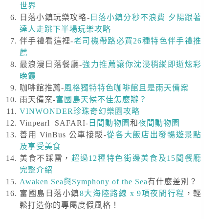
世界
日落小鎮玩樂攻略-
日落小鎮分秒不浪費 夕陽跟著
達人走跳下半場玩樂攻略
伴手禮看這裡-
老司機帶路必買26種特色伴手禮推
薦
最浪漫日落餐廳-
強力推薦讓你沈浸稍縱即逝炫彩
晚霞
咖啡館推薦-
風格獨特特色咖啡館且是雨天備案
雨天備案-
富國島天候不佳怎麼辦？
VINWONDER珍珠奇幻樂園攻略
Vinpearl SAFARI-
日間動物園
和
夜間動物園
善用 VinBus 公車接駁-
從各大飯店出發暢遊景點
及享受美食
美食不踩雷，
超過12種特色街邊美食及15間餐廳
完整介紹
Awaken Sea與Symphony of the Sea
有什麼差別？
富國島日落小鎮
8大海陸路線 x 9項夜間行程
，輕
鬆打造你的專屬度假風格！