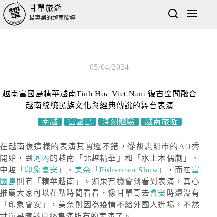
甘單旅遊
最專業的越南嚮導
05/04/2024
越南富國島精華越南Tinh Hoa Viet Nam 復古空間融合
越南統統民族文化與經典傳說的舞台表演
南越
富國島
深刻體驗
越南旅遊
在越南像這樣的表演其實還不錯，從胡志明市的AO秀
開始，到
河內
的越南「北越精華」和「水上木偶劇」、
中越「
印象會安
」、
美奈
「
Fishermen Show
」，而在
富
國島
則有「精華越南」。如果有機會到看到表演，真心
推薦大家可以花點時間看看，像甘單哥去
會安
時還沒有
「印象會安」，美奈則因為疫情不給外國人進場，不然
甘單哥應該已經集滿所有的表演了。