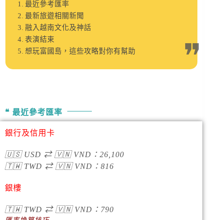
最近參考匯率
最新旅遊相關新聞
融入越南文化及神話
表演結束
想玩富國島，這些攻略對你有幫助
最近參考匯率
銀行及信用卡
🇺🇸
USD
⇄
🇻🇳
VND
：
26,100
🇹🇼
TWD
⇄
🇻🇳
VND
：
816
銀樓
🇹🇼
TWD
⇄
🇻🇳
VND
：790