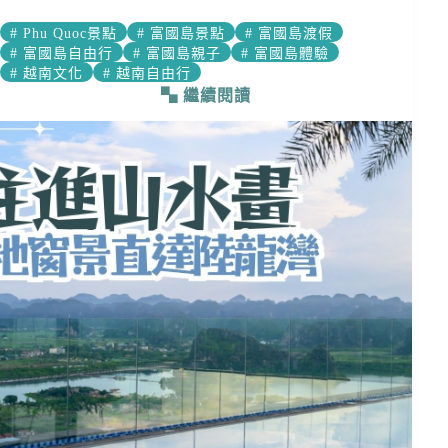
#
Phu Quoc景點
#
富國島景點
#
富國島渡假
#
富國島自由行
#
富國島親子
#
富國島體驗
#
越南文化
#
越南自由行
繼續閱讀