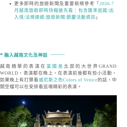
更多即時的旅遊新聞及重要新規
參考「
2026-7
月越南旅遊即時快報搶先看｜包含匯率追蹤/出
入境/法規速遞/旅遊新聞/節慶活動資訊
」
融入越南文化及神話
越南精華的表演在
富國島
北部的大世界GRAND
WORLD，表演都在晚上，在表演前後都有些小活動，
如果晚上有打算看
威尼斯之色Colors of Venice
的話，中
間空檔可以在安排看這場精彩的表演。