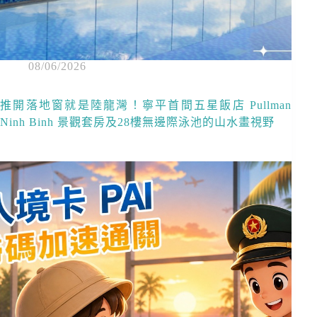
08/06/2026
推開落地窗就是陸龍灣！寧平首間五星飯店 Pullman
Ninh Binh 景觀套房及28樓無邊際泳池的山水畫視野