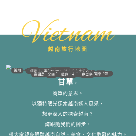
Vietnam
越南旅行地圖
•
•
•
•
•
•
•
•
•
•
•
•
•
•
•
•
•
•
•
•
•
•
•
•
•
•
•
•
•
河江｜高平
•
沙壩
•
太原
•
萊州
宣光
北江｜北寧
•
•
•
安沛｜木江界
下龍灣
河內
海防｜海洋
梅州｜木州
南定｜清化
寧平
河靜｜義安
洞海
順化
峴港
會安
歸仁
邦美蜀
芽莊｜潘郎
大叻
平陽
潘切｜美奈
西寧
胡志明
同奈
頭頓
美萩
富國島
芹苴
迪石
薄遼
金甌
崑崙島
甘單
，
簡單的意思。
以獨特眼光探索越南迷人風采，
想更深入的探索越南？
請跟隨我們的腳步，
帶大家親身體驗越南自然、美食、文化散發的魅力。