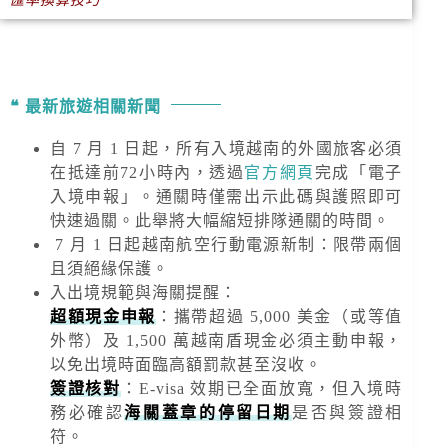
匯率換算技巧
最新旅遊相關新聞
自 7 月 1 日起，所有入境越南的外國旅客必須
在抵達前72小時內，透過
官方網頁
完成「電子
入境申報」。通關時僅需出示此碼與護照即可
快速過關。此舉將大幅縮短排隊通關的時間。
7 月 1 日起越南航空行動電源新制：限帶兩個
且須絕緣保護。
入出境規範與海關提醒
：
超額現金申報
：攜帶超過
5,000 美金
（或等值
外幣）及
1,500 萬越南盾
現金必須主動申報，
以免出境時面臨高額罰款甚至沒收。
簽證核對
：E-visa 效期已全面放寬，但入境時
務必確認
海關蓋章的停留日期
是否與簽證相
符。