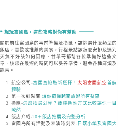
想玩富國島，這些攻略對你有幫助
關於前往富國島的事前準備及換匯，該挑選什麼類型的
飯店，喜歡或推薦的美食，行程景點該怎麼安排及遇到
天氣不好該如何因應，甘單哥都幫各位準備好這些文
章，該您在最短的時間可以妥善準備，避免各種麻煩及
踩雷。
航空公司-
富國島旅遊新選擇！
太陽富國航空
首航
體驗
第一次到越南-
讓你搞懂越南旅遊所有疑惑
換匯-
怎麼換最划算？幾種換匯方式比較讓你一目
瞭然
飯店介紹-
20＋飯店推薦及完整分析
富國島所有活動及表演時刻表-
日落小鎮及富國大