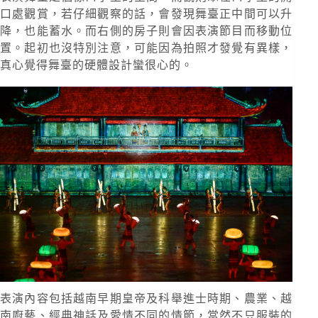
口處觀賞，若仔細觀察的話，會發現舞臺正中間可以升
降，也能蓄水。而右側的房子則會因表演節目而移動位
置。起初也沒特別注意，可能因為拍照才發覺有異樣，
真心覺得舞臺的硬體設計蠻很心的。
表演內容包括越南早期皇帝及科舉進士時期、農業、越
南廚藝、經典神話及愛情不同的情節，當然不只服裝的