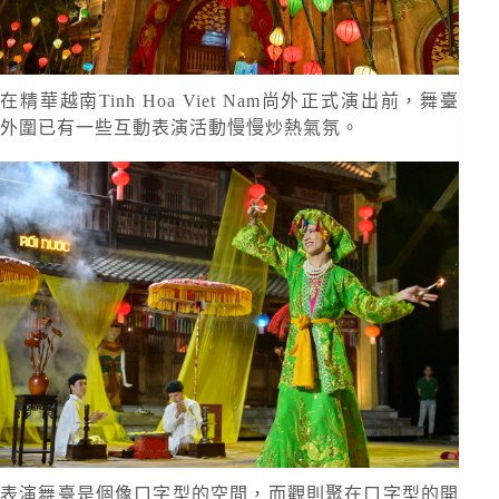
在精華越南Tinh Hoa Viet Nam尚外正式演出前，舞臺
外圍已有一些互動表演活動慢慢炒熱氣氛。
表演舞臺是個像ㄇ字型的空間，而觀則聚在ㄇ字型的開