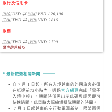
銀行及信用卡
🇺🇸
USD
⇄
🇻🇳
VND
：
26,100
🇹🇼
TWD
⇄
🇻🇳
VND
：
816
銀樓
🇹🇼
TWD
⇄
🇻🇳
VND
：790
匯率換算技巧
最新旅遊相關新聞
自 7 月 1 日起，所有入境越南的外國旅客必須
在抵達前72小時內，透過
官方網頁
完成「電子
入境申報」。通關時僅需出示此碼與護照即可
快速過關。此舉將大幅縮短排隊通關的時間。
7 月 1 日起越南航空行動電源新制：限帶兩個