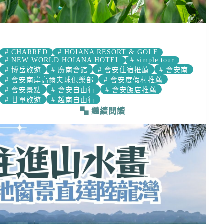
#
CHARRED
#
HOIANA RESORT & GOLF
#
NEW WORLD HOIANA HOTEL
#
simple tour
#
博岳旅遊
#
廣南會館
#
會安住宿推薦
#
會安南
#
會安南岸高爾夫球俱樂部
#
會安度假村推薦
#
會安景點
#
會安自由行
#
會安飯店推薦
#
甘單旅遊
#
越南自由行
繼續閱讀