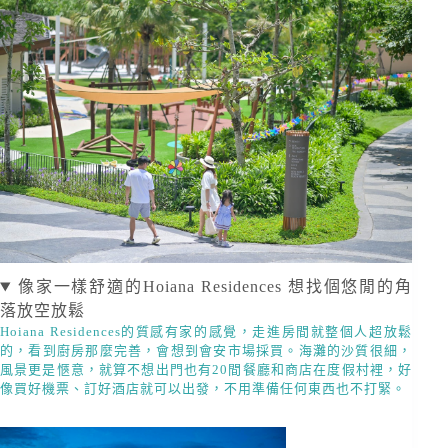
像家一樣舒適的Hoiana Residences 想找個悠閒的角
落放空放鬆
Hoiana Residences的質感有家的感覺，走進房間就整個人超放鬆
的，看到廚房那麼完善，會想到會安市場採買。海灘的沙質很細，
風景更是愜意，就算不想出門也有20間餐廳和商店在度假村裡，好
像買好機票、訂好酒店就可以出發，不用準備任何東西也不打緊。