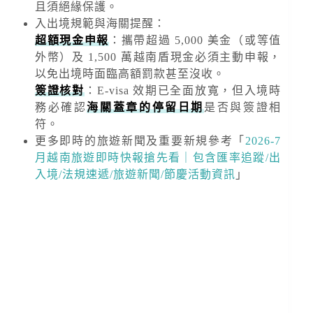
且須絕緣保護。
入出境規範與海關提醒
：
超額現金申報
：攜帶超過
5,000 美金
（或等值
外幣）及
1,500 萬越南盾
現金必須主動申報，
以免出境時面臨高額罰款甚至沒收。
簽證核對
：E-visa 效期已全面放寬，但入境時
務必確認
海關蓋章的停留日期
是否與簽證相
符。
更多即時的旅遊新聞及重要新規
參考「
2026-7
月越南旅遊即時快報搶先看｜包含匯率追蹤/出
入境/法規速遞/旅遊新聞/節慶活動資訊
」