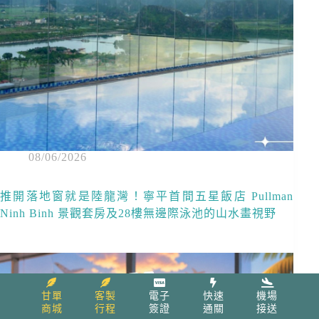
08/06/2026
推開落地窗就是陸龍灣！寧平首間五星飯店 Pullman
Ninh Binh 景觀套房及28樓無邊際泳池的山水畫視野
甘單
客製
電子
快速
機場
商城
行程
簽證
通關
接送