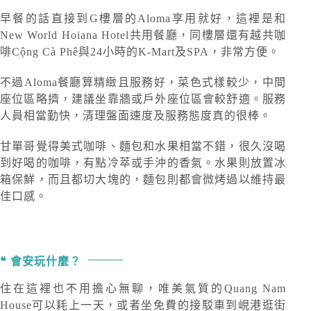
早餐的話直接到G樓層的Aloma享用就好，這裡是和
New World Hoiana Hotel共用餐廳，同樓層還有越共咖
啡Cộng Cà Phê與24小時的K-Mart及SPA，非常方便。
不過Aloma餐廳算精緻且服務好，菜色式樣較少，中間
座位區略擠，建議坐靠牆或戶外座位區會較舒適。服務
人員相當勤快，清理盤面速度及服務態度真的很棒。
甘單哥覺得美式咖啡、麵包和水果相當不錯，很久沒喝
到好喝的咖啡，有點冷萃或手沖的香氣。水果則放置冰
箱保鮮，而且都切大塊的，麵包則都會微烤過以維持最
佳口感。
會安玩什麼？
住在這裡也不用擔心無聊，唯美氣質的Quang Nam
House可以耗上一天，或者坐免費的接駁車到峴港逛街