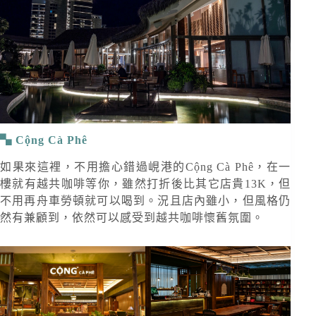
Cộng Cà Phê
如果來這裡，不用擔心錯過峴港的Cộng Cà Phê，在一
樓就有越共咖啡等你，雖然打折後比其它店貴13K，但
不用再舟車勞頓就可以喝到。況且店內雖小，但風格仍
然有兼顧到，依然可以感受到越共咖啡懷舊氛圍。